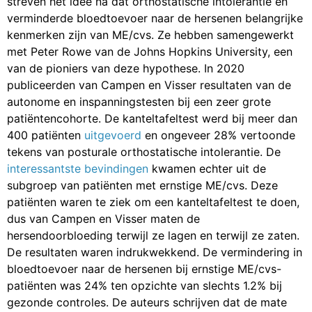
streven het idee na dat orthostatische intolerantie en
verminderde bloedtoevoer naar de hersenen belangrijke
kenmerken zijn van ME/cvs. Ze hebben samengewerkt
met Peter Rowe van de Johns Hopkins University, een
van de pioniers van deze hypothese. In 2020
publiceerden van Campen en Visser resultaten van de
autonome en inspanningstesten bij een zeer grote
patiëntencohorte. De kanteltafeltest werd bij meer dan
400 patiënten
uitgevoerd
en ongeveer 28% vertoonde
tekens van posturale orthostatische intolerantie. De
interessantste bevindingen
kwamen echter uit de
subgroep van patiënten met ernstige ME/cvs. Deze
patiënten waren te ziek om een kanteltafeltest te doen,
dus van Campen en Visser maten de
hersendoorbloeding terwijl ze lagen en terwijl ze zaten.
De resultaten waren indrukwekkend. De vermindering in
bloedtoevoer naar de hersenen bij ernstige ME/cvs-
patiënten was 24% ten opzichte van slechts 1.2% bij
gezonde controles. De auteurs schrijven dat de mate