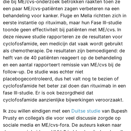
die bij ME/cvs-onderzoek betrokken raakten toen ze
een paar ME/cvs-patiënten zagen verbeteren na een
behandeling voor kanker. Fluge en Mella richtten zich in
eerste instantie op rituximab, maar hun Fase III-studie
toonde geen effectiviteit bij patiënten met ME/cvs. In
deze nieuwe studie rapporteren ze de resultaten voor
cyclofosfamide, een medicijn dat vaak wordt gebruikt
als chemotherapie. De resultaten zijn bemoedigend: de
helft van de 40 patiënten reageert op de behandeling
en een aantal rapporteert remissie van ME/cvs bij de
follow-up. De studie was echter niet
placebogecontroleerd, dus het valt nog te bezien of
cyclofosfamide het beter zal doen dan rituximab in een
fase III-studie. Er is ook bezorgdheid dat
cyclofosfamide aanzienlijke bijwerkingen veroorzaakt.
Ik zou willen eindigen met een
Duitse studie
van Bupesh
Prusty en collega’s die voor veel discussie zorgde op
sociale media en ME/cvs-fora. De auteurs keken naar