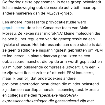
Golfoorlogziekte opgenomen. In deze groep beïnvloedt
lichaamsbeweging ook de neurale activiteit, maar op
andere manieren dan de ME/cvs-groep.
Een andere interessante provocatiestudie werd
gepubliceerd
door het Canadese team van Alain
Moreau. Ze keken naar microRNA: kleine moleculen die
helpen bij het reguleren van de genexpressie na een
fysieke stressor. Het interessante aan deze studie is dat
ze geen traditionele inspanningstest gebruikten om PEM
te induceren. In plaats daarvan gebruikten ze een
opblaasbare manchet die op de arm wordt geplaatst en
90 minuten pulserende compressie uitvoert. Om eerlijk
te zijn weet ik niet zeker of dit echt PEM induceert,
maar ik ben blij dat onderzoekers andere
provocatiemethoden bestuderen die minder belastend
zijn dan een cardiopulmonale inspanningstest. Moreau
en collega’s melden
“specifieke microRNA-
expressiehandtekeningen die geassocieerd zijn met