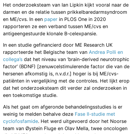
Het onderzoeksteam van Ian Lipkin kijkt vooral naar de
darmen en de relatie tussen prikkelbaredarmsyndroom
en ME/cvs. In een
paper
in PLOS One in 2020
rapporteren ze een verband tussen ME/cvs en
antigeengestuurde klonale B-celexpansie.
In een studie gefinancierd door ME Research UK
rapporteerde het Belgische team van
Andrea Polli en
collega’s
dat het niveau van ‘brain-derived neurotrophic
factor’ (BDNF) [zenuwcelstimulerende factor die van de
hersenen afkomstig is, n.v.d.r.] hoger is bij ME/cvs-
patiënten in vergelijking met de controles. Het lijkt erop
dat het onderzoeksteam dit verder zal onderzoeken in
een toekomstige studie.
Als het gaat om afgeronde behandelingsstudies is er
weinig te melden behalve deze
Fase II-studie met
cyclofosfamide
. Het werd uitgevoerd door het Noorse
team van Øystein Fluge en Olav Mella, twee oncologen