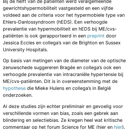
Bij de helft van de patiënten werd veralgemeende
gewrichtshypermobiliteit vastgesteld en een vijfde
voldeed aan de criteria voor het hypermobiele type van
Ehlers-Danlossyndroom (hEDS). Een verhoogde
prevalentie van hypermobiliteit en hEDS bij ME/cvs-
patiënten is ook gerapporteerd in een
preprint
door
Jessica Eccles en collega’s van de Brighton en Sussex
University Hospitals.
Op basis van metingen van de diameter van de optische
zenuwschede suggereren Bragée en collega’s ook een
verhoogde prevalentie van intracraniële hypertensie bij
ME/cvs-patiënten. Dit is in overeenstemming met de
hypothese
die Mieke Hulens en collega’s in België
onderzoeken.
Al deze studies zijn echter preliminair en gevoelig voor
verschillende vormen van bias, zoals een gebrek aan
blindering en selectiebias. Ze kregen heel wat kritische
commentaar op het forum Science for ME (
hier
en
hier
).