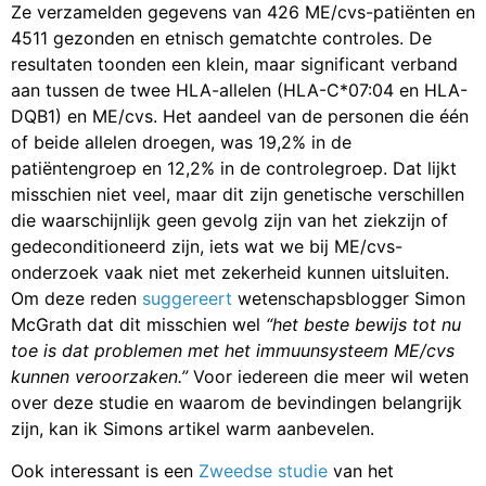
Ze verzamelden gegevens van 426 ME/cvs-patiënten en
4511 gezonden en etnisch gematchte controles. De
resultaten toonden een klein, maar significant verband
aan tussen de twee HLA-allelen (HLA-C*07:04 en HLA-
DQB1) en ME/cvs. Het aandeel van de personen die één
of beide allelen droegen, was 19,2% in de
patiëntengroep en 12,2% in de controlegroep. Dat lijkt
misschien niet veel, maar dit zijn genetische verschillen
die waarschijnlijk geen gevolg zijn van het ziekzijn of
gedeconditioneerd zijn, iets wat we bij ME/cvs-
onderzoek vaak niet met zekerheid kunnen uitsluiten.
Om deze reden
suggereert
wetenschapsblogger Simon
McGrath dat dit misschien wel
“het beste bewijs tot nu
toe is dat problemen met het immuunsysteem ME/cvs
kunnen veroorzaken.”
Voor iedereen die meer wil weten
over deze studie en waarom de bevindingen belangrijk
zijn, kan ik Simons artikel warm aanbevelen.
Ook interessant is een
Zweedse studie
van het