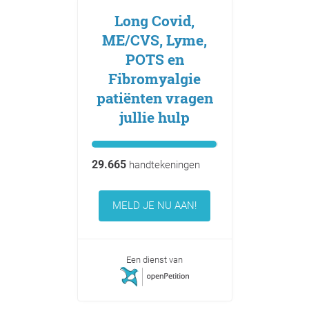
Long Covid,
ME/CVS, Lyme,
POTS en
Fibromyalgie
patiënten vragen
jullie hulp
29.665
handtekeningen
MELD JE NU AAN!
Een dienst van