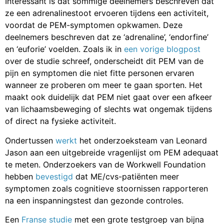
Interessant is dat sommige deelnemers beschreven dat
ze een adrenalinestoot ervoeren tijdens een activiteit,
voordat de PEM-symptomen opkwamen. Deze
deelnemers beschreven dat ze ‘adrenaline’, ‘endorfine’
en ‘euforie’ voelden. Zoals ik in
een vorige blogpost
over de studie schreef, onderscheidt dit PEM van de
pijn en symptomen die niet fitte personen ervaren
wanneer ze proberen om meer te gaan sporten. Het
maakt ook duidelijk dat PEM niet gaat over een afkeer
van lichaamsbeweging of slechts wat ongemak tijdens
of direct na fysieke activiteit.
Ondertussen
werkt
het onderzoeksteam van Leonard
Jason aan een uitgebreide vragenlijst om PEM adequaat
te meten. Onderzoekers van de Workwell Foundation
hebben
bevestigd
dat ME/cvs-patiënten meer
symptomen zoals cognitieve stoornissen rapporteren
na een inspanningstest dan gezonde controles.
Een
Franse studie
met een grote testgroep van bijna