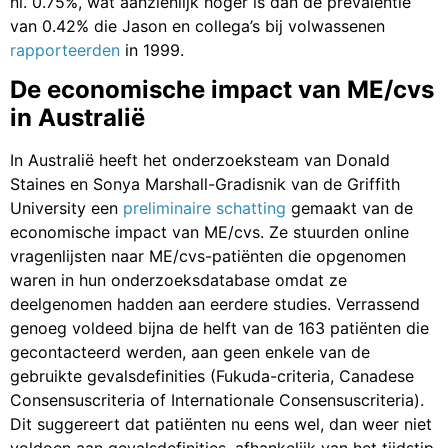
nl. 0.75%, wat aanzienlijk hoger is dan de prevalentie
van 0.42% die Jason en collega’s bij volwassenen
rapporteerden
in 1999.
De economische impact van ME/cvs
in Australië
In Australië heeft het onderzoeksteam van Donald
Staines en Sonya Marshall-Gradisnik van de Griffith
University een
preliminaire schatting
gemaakt van de
economische impact van ME/cvs. Ze stuurden online
vragenlijsten naar ME/cvs-patiënten die opgenomen
waren in hun onderzoeksdatabase omdat ze
deelgenomen hadden aan eerdere studies. Verrassend
genoeg voldeed bijna de helft van de 163 patiënten die
gecontacteerd werden, aan geen enkele van de
gebruikte gevalsdefinities (Fukuda-criteria, Canadese
Consensuscriteria of Internationale Consensuscriteria).
Dit suggereert dat patiënten nu eens wel, dan weer niet