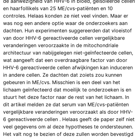
de aanwezigheid van HHV-6 in bloed, geïsoleerde cellen
en haarfollikels van 25 ME/cvs-patiënten en 10
controles. Helaas konden ze niet veel vinden. Maar er
was nog een andere optie waar de onderzoekers aan
dachten. Hun experimenten suggereerden dat vloeistof
van door HHV-6 gereactiveerde cellen vergelijkbare
veranderingen veroorzaakte in de mitochondriale
architectuur van nabijgelegen niet-geïnfecteerde cellen,
wat aangeeft dat een overdraagbare factor van door
HHV-6 gereactiveerde cellen afwijkingen kan induceren
in andere cellen. Ze dachten dat zoiets zou kunnen
gebeuren in ME/cvs. Misschien is een deel van het
lichaam geïnfecteerd dat moeilijk te onderzoeken is en
stuurt het deze factor naar de rest van het lichaam. In
dit artikel melden ze dat serum van ME/cvs-patiënten
vergelijkbare veranderingen veroorzaakt als door HHV-
6 gereactiveerde cellen . Helaas geeft de paper zelf niet
veel gegevens om al deze hypotheses te ondersteunen.
Het valt nog te bezien of deze zullen worden bevestigd