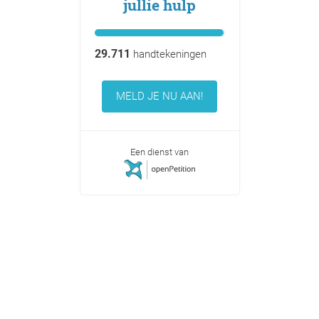
jullie hulp
29.711
handtekeningen
MELD JE NU AAN!
Een dienst van