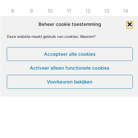
8
9
10
11
12
13
14
Beheer cookie toestemming
16
17
18
19
20
21
15
Deze website maakt gebruik van cookies. Waarom?
22
23
24
25
26
27
28
Accepteer alle cookies
29
30
1
2
3
4
5
Activeer alleen functionele cookies
Voorkeuren bekijken
Leven met ME/CVS en POTS
De Vragendokter
Het PAIS protest
Not Recovered Belgium
Vrouw met ME