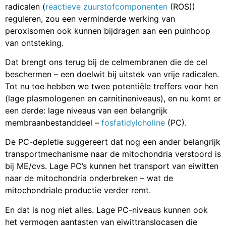
radicalen (
reactieve zuurstofcomponenten
(ROS))
reguleren, zou een verminderde werking van
peroxisomen ook kunnen bijdragen aan een puinhoop
van ontsteking.
Dat brengt ons terug bij de celmembranen die de cel
beschermen – een doelwit bij uitstek van vrije radicalen.
Tot nu toe hebben we twee potentiële treffers voor hen
(lage plasmologenen en carnitineniveaus), en nu komt er
een derde: lage niveaus van een belangrijk
membraanbestanddeel –
fosfatidylcholine
(PC).
De PC-depletie suggereert dat nog een ander belangrijk
transportmechanisme naar de mitochondria verstoord is
bij ME/cvs. Lage PC’s kunnen het transport van eiwitten
naar de mitochondria onderbreken – wat de
mitochondriale productie verder remt.
En dat is nog niet alles. Lage PC-niveaus kunnen ook
het vermogen aantasten van eiwittranslocasen die