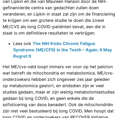
van Lipkin en die van Maureen Hanson door de NIH-
gefinancierde centra van gedachten zullen doen
veranderen, en Lipkin in staat zal zijn om de financiering
te krijgen om een grotere studie te doen die zowel
ME/CVS als long COVID-patiënten bevat, een die in
staat is om definitieve resultaten te verkrijgen.
Lees ook
The NIH Kicks Chronic Fatigue
Syndrome (ME/CFS) in the Teeth – Again. It May
Regret It
Het ME/cvs-veld loopt immers ver voor op het peloton
wat betreft de mitochondria en metabolomica. ME/cvs-
onderzoekers hebben zich ongeveer zes jaar geleden
op metabolomica gestort, en sindsdien zijn er veel
studies gedaan, maar er zijn weinig metabolomiastudies
gedaan bij long COVID, en geen enkele die de
sofisticering van deze benadert. Ook de mitochondriën
zijn niet veel bestudeerd bij long COVID. Men hoopt dat
long COVID en onderzoekers van RECOVER Initiative