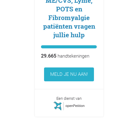
ME/CVS, Lyme,
POTS en
Fibromyalgie
patiënten vragen
jullie hulp
29.665
handtekeningen
MELD JE NU AAN!
Een dienst van