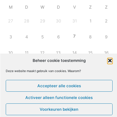
M
D
W
D
V
Z
Z
27
28
29
30
31
1
2
7
3
4
5
6
8
9
10
11
12
13
14
15
16
Beheer cookie toestemming
17
18
19
20
21
22
23
Deze website maakt gebruik van cookies. Waarom?
24
25
26
27
28
29
30
Accepteer alle cookies
Activeer alleen functionele cookies
31
1
2
3
4
5
6
Voorkeuren bekijken