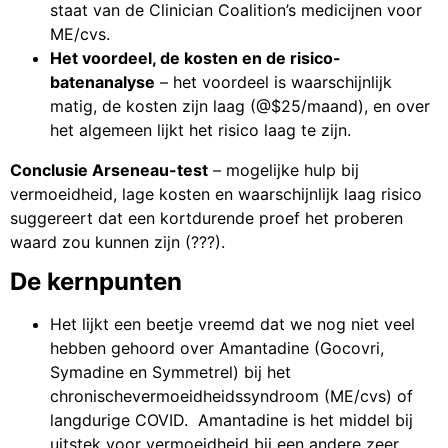
staat van de Clinician Coalition’s medicijnen voor
ME/cvs.
Het voordeel, de kosten en de risico-
batenanalyse
– het voordeel is waarschijnlijk
matig, de kosten zijn laag (@$25/maand), en over
het algemeen lijkt het risico laag te zijn.
Conclusie Arseneau-test
– mogelijke hulp bij
vermoeidheid, lage kosten en waarschijnlijk laag risico
suggereert dat een kortdurende proef het proberen
waard zou kunnen zijn (???).
De kernpunten
Het lijkt een beetje vreemd dat we nog niet veel
hebben gehoord over Amantadine (Gocovri,
Symadine en Symmetrel) bij het
chronischevermoeidheidssyndroom (ME/cvs) of
langdurige COVID. Amantadine is het middel bij
uitstek voor vermoeidheid bij een andere zeer