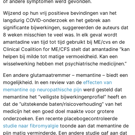
of andere symptomen werd gevonden.
Wijzend op hun vrij positieve bevindingen van het
langdurig COVID-onderzoek en het gebrek aan
significante bijwerkingen, suggereerden de auteurs dat
8 weken misschien te veel was. In elk geval wordt
amantadine van tijd tot tijd gebruikt bij ME/cvs en de
Clinical Coalition for ME/CFS stelt dat amantadine “kan
helpen bij milde tot matige vermoeidheid. Kan een
wisselwerking hebben met psychiatrische medicijnen.”
Een andere glutamaatremmer – memantine – biedt een
mogelijkheid. In een review van de
effecten van
memantine op neuropathische pijn
werd gesteld dat
memantine het “veiligste bijwerkingenprofiel” heeft en
dat de “uitstekende baten/risicoverhouding” van het
medicijn het een goed doel maakte voor grotere
onderzoeken. Een recente placebogecontroleerde
studie naar fibromyalgie
toonde aan dat memantine de
pijn matig verminderde. Een andere studie gaf aan dat