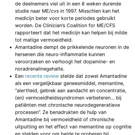
de deelnemers viel uit in een 8 weken durende
studie naar ME/cvs in 1997. Misschien kan het
medicijn beter voor korte periodes gebruikt
worden. De Clinician’s Coalition for ME/CFS
rapporteert dat het medicijn kan helpen bij milde
tot matige vermoeidheid.
Amantadine dempt de prikkelende neuronen in de
hersenen die neuro-inflammatie kunnen
veroorzaken en verhoogt het dopamine- en
noradrenalinegehalte.
Een
recente review
stelde dat zowel Amantadine
als een vergelijkbaar geneesmiddel, memantine,
“alertheid, gebrek aan aandacht en concentratie,
(en) vermoeidheidssyndromen verbeteren… bij
patiënten met chronische neurodegeneratieve
processen”. Ze benadrukten de hulp van
Amantadine bij vermoeidheid of chronische
uitputting en het effect van memantine op cognitie
en stelden voor om beide te proberen bij