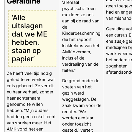
Geraldine
‘allemaal
geen toegev
psychisch.’ Toen
had en er ge
meldden ze ons
‘Alle
van mishande
aan bij de raad van
uitslagen
de
Geraldine vol
dat we ME
Kinderbescherming,
een cursus E
die het rapport
hebben,
ene zusje ga
klakkeloos van het
medicijnen bi
staan op
AMK overnam,
week weer na
papier’
inclusief de
het andere kr
verdraaiing van de
zogeheten
feiten.”
afstandsonde
Ze heeft veel tijd nodig
gehad te verwerken wat
De grond onder de
er is gebeurd. Ze vertelt
voeten van het
nu haar verhaal, zonder
gezin werd
haar achternaam
weggeslagen. De
genoemd te willen
zaak kwam voor de
hebben. “Mijn ouders
rechter. “We
hadden geen enkel recht
werden een jaar
van spreken meer. Het
onder toezicht
AMK vond het een
gesteld,” vertelt