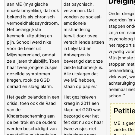
Dreigin
aan ME (myalgische
dat psychisch,
encefalomyelitis), dat ook
verzonnen. Dat
Onder dreigi
bekend is als chronisch
vonden ze sociaal-
woorden ‘er
vermoeidheidssyndroom.
emotionele
stappen onde
Het belangrijkste
mishandeling,
ze ja om naa
kenmerk: uitputting en
terwijl door twee
psycholoog t
pijn. School werd niks
verschillende artsen
het rapport s
voor de tiener uit
in Lelystad en
vrijwillig vo
Mijnsheerenland, omdat
Antwerpen is
Mijn jongste
ze al jaren thuisblijft. Toen
bevestigd dat onze
stoppen met
haar twee jongere zusjes
ziekte lichamelijk is.
behandeling,
dezelfde symptomen
Alle uitslagen dat
ziek was’, w
kregen, rook de GGD
we ME hebben,
achteruitgin
onraad en sloeg alarm.
staan op papier.”
helemaal nie
school.”
Het gezin belandde in een
Het gezinsleven
crisis, toen ook de Raad
kreeg in 2011 een
Petiti
van de
klap: het GGD was
Kinderbescherming aan
bezorgd over het
de bel trok en de ouders
feit dat nu ook haar
ME is gee
werden beschuldigd van
twee zusjes niet
ziekte. D
geestelijke mishandeling.
hele dagen naar