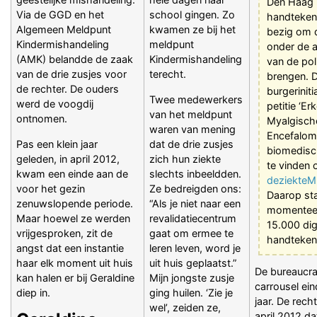
Den Haag 
Via de GGD en het
school gingen. Zo
handteken
Algemeen Meldpunt
kwamen ze bij het
bezig om 
Kindermishandeling
meldpunt
onder de 
(AMK) belandde de zaak
Kindermishandeling
van de poli
van de drie zusjes voor
terecht.
brengen. D
de rechter. De ouders
burgeriniti
Twee medewerkers
werd de voogdij
petitie ‘Er
van het meldpunt
ontnomen.
Myalgisch
waren van mening
Encefalomy
Pas een klein jaar
dat de drie zusjes
biomedisch
geleden, in april 2012,
zich hun ziekte
te vinden 
kwam een einde aan de
slechts inbeeldden.
deziekteME
voor het gezin
Ze bedreigden ons:
Daarop st
zenuwslopende periode.
“Als je niet naar een
momenteel
Maar hoewel ze werden
revalidatiecentrum
15.000 dig
vrijgesproken, zit de
gaat om ermee te
handteken
angst dat een instantie
leren leven, word je
haar elk moment uit huis
uit huis geplaatst.”
De bureaucra
kan halen er bij Geraldine
Mijn jongste zusje
carrousel ein
diep in.
ging huilen. ‘Zie je
jaar. De rech
wel’, zeiden ze,
april 2012 d