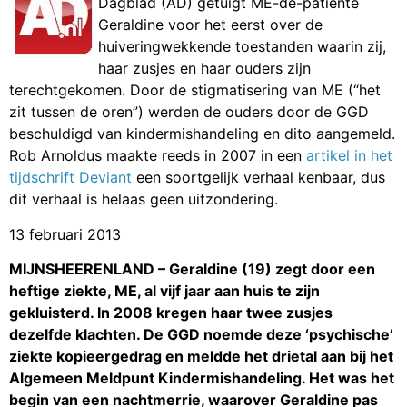
Dagblad (AD) getuigt ME-de-patiënte
Geraldine voor het eerst over de
huiveringwekkende toestanden waarin zij,
haar zusjes en haar ouders zijn
terechtgekomen. Door de stigmatisering van ME (“het
zit tussen de oren”) werden de ouders door de GGD
beschuldigd van kindermishandeling en dito aangemeld.
Rob Arnoldus maakte reeds in 2007 in een
artikel in het
tijdschrift Deviant
een soortgelijk verhaal kenbaar, dus
dit verhaal is helaas geen uitzondering.
13 februari 2013
MIJNSHEERENLAND – Geraldine (19) zegt door een
heftige ziekte, ME, al vijf jaar aan huis te zijn
gekluisterd. In 2008 kregen haar twee zusjes
dezelfde klachten. De GGD noemde deze ‘psychische’
ziekte kopieergedrag en meldde het drietal aan bij het
Algemeen Meldpunt Kindermishandeling. Het was het
begin van een nachtmerrie, waarover Geraldine pas