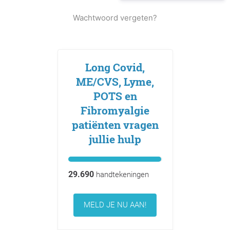
Wachtwoord vergeten?
Long Covid,
ME/CVS, Lyme,
POTS en
Fibromyalgie
patiënten vragen
jullie hulp
29.690
handtekeningen
MELD JE NU AAN!