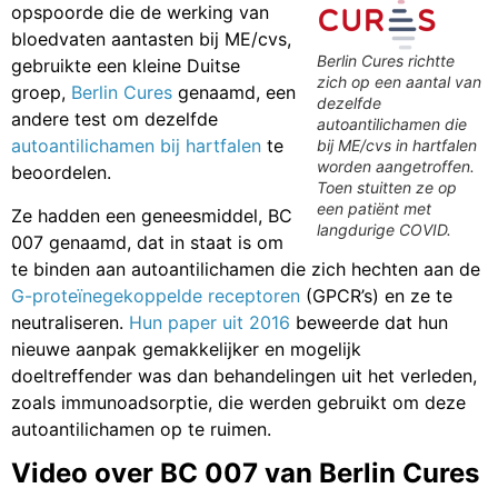
opspoorde die de werking van
bloedvaten aantasten bij ME/cvs,
Berlin Cures richtte
gebruikte een kleine Duitse
zich op een aantal van
groep,
Berlin Cures
genaamd, een
dezelfde
andere test om dezelfde
autoantilichamen die
autoantilichamen bij hartfalen
te
bij ME/cvs in hartfalen
worden aangetroffen.
beoordelen.
Toen stuitten ze op
een patiënt met
Ze hadden een geneesmiddel, BC
langdurige COVID.
007 genaamd, dat in staat is om
te binden aan autoantilichamen die zich hechten aan de
G-proteïnegekoppelde receptoren
(GPCR’s) en ze te
neutraliseren.
Hun paper uit 2016
beweerde dat hun
nieuwe aanpak gemakkelijker en mogelijk
doeltreffender was dan behandelingen uit het verleden,
zoals immunoadsorptie, die werden gebruikt om deze
autoantilichamen op te ruimen.
Video over BC 007 van Berlin Cures