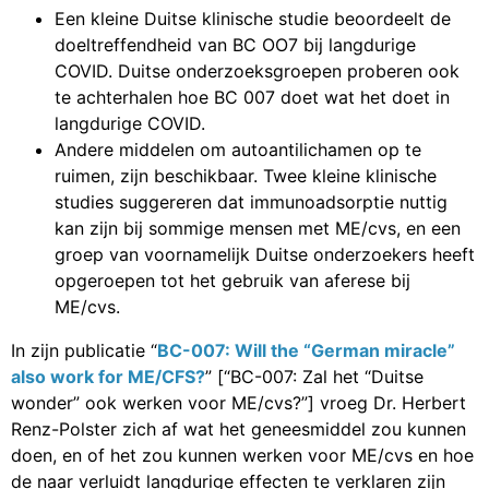
Een kleine Duitse klinische studie beoordeelt de
doeltreffendheid van BC OO7 bij langdurige
COVID. Duitse onderzoeksgroepen proberen ook
te achterhalen hoe BC 007 doet wat het doet in
langdurige COVID.
Andere middelen om autoantilichamen op te
ruimen, zijn beschikbaar. Twee kleine klinische
studies suggereren dat immunoadsorptie nuttig
kan zijn bij sommige mensen met ME/cvs, en een
groep van voornamelijk Duitse onderzoekers heeft
opgeroepen tot het gebruik van aferese bij
ME/cvs.
In zijn publicatie “
BC-007: Will the “German miracle”
also work for ME/CFS?
” [“BC-007: Zal het “Duitse
wonder” ook werken voor ME/cvs?”] vroeg Dr. Herbert
Renz-Polster zich af wat het geneesmiddel zou kunnen
doen, en of het zou kunnen werken voor ME/cvs en hoe
de naar verluidt langdurige effecten te verklaren zijn