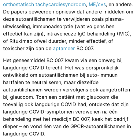
orthostatisch tachycardiesyndroom
,
ME/cvs
, en andere.
De papers beweerden opnieuw dat andere middelen om
deze autoantilichamen te verwijderen zoals plasma-
uitwisseling, immunoadsorptie (wat volgens hen
effectief kan zijn), intraveneuze IgG behandeling (IVIG),
of Rituximab ofwel duurder, minder effectief, of
toxischer zijn dan de
aptameer
BC 007.
Het geneesmiddel BC 007 kwam via een omweg bij
langdurige COVID terecht. Het was oorspronkelijk
ontwikkeld om autoantilichamen bij auto-immuun
hartfalen te neutraliseren, maar diezelfde
autoantilichamen werden vervolgens ook aangetroffen
bij glaucoom. Toen een patiënt met glaucoom die
toevallig ook langdurige COVID had, ontdekte dat zijn
langdurige COVID-symptomen verdwenen na één
behandeling met het medicijn BC 007, keek het bedrijf
dieper – en vond één van de GPCR-autoantilichamen in
langdurige COVID.