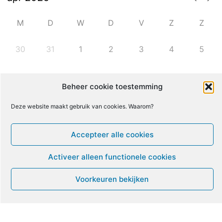
M
D
W
D
V
Z
Z
30
31
1
2
3
4
5
6
7
8
9
10
11
12
Beheer cookie toestemming
Deze website maakt gebruik van cookies. Waarom?
13
14
15
16
17
18
19
Accepteer alle cookies
20
21
22
23
24
25
26
Activeer alleen functionele cookies
27
28
29
30
1
2
3
Voorkeuren bekijken
Leven met ME/CVS en POTS