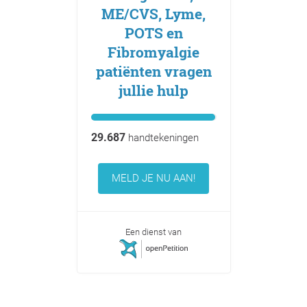
ME/CVS, Lyme,
POTS en
Fibromyalgie
patiënten vragen
jullie hulp
29.687
handtekeningen
MELD JE NU AAN!
Een dienst van