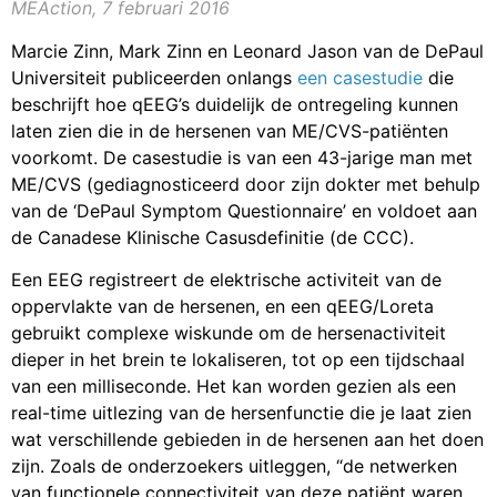
MEAction, 7 februari 2016
Marcie Zinn, Mark Zinn en Leonard Jason van de DePaul
Universiteit publiceerden onlangs
een casestudie
die
beschrijft hoe qEEG’s duidelijk de ontregeling kunnen
laten zien die in de hersenen van ME/CVS-patiënten
voorkomt. De casestudie is van een 43-jarige man met
ME/CVS (gediagnosticeerd door zijn dokter met behulp
van de ‘DePaul Symptom Questionnaire’ en voldoet aan
de Canadese Klinische Casusdefinitie (de CCC).
Een EEG registreert de elektrische activiteit van de
oppervlakte van de hersenen, en een qEEG/Loreta
gebruikt complexe wiskunde om de hersenactiviteit
dieper in het brein te lokaliseren, tot op een tijdschaal
van een milliseconde. Het kan worden gezien als een
real-time uitlezing van de hersenfunctie die je laat zien
wat verschillende gebieden in de hersenen aan het doen
zijn. Zoals de onderzoekers uitleggen, “de netwerken
van functionele connectiviteit van deze patiënt waren