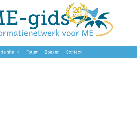
de site
Forum
Zoeken
Contact