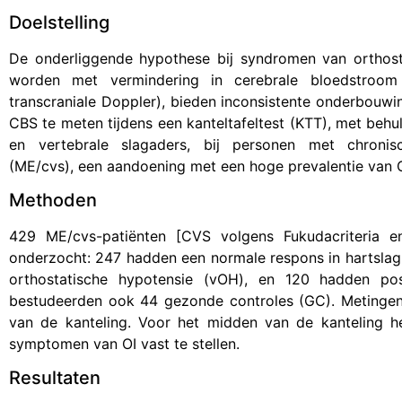
Doelstelling
De onderliggende hypothese bij syndromen van orthosta
worden met vermindering in cerebrale bloedstroom 
transcraniale Doppler), bieden inconsistente onderbouw
CBS te meten tijdens een kanteltafeltest (KTT), met beh
en vertebrale slagaders, bij personen met chronisc
(ME/cvs), een aandoening met een hoge prevalentie van O
Methoden
429 ME/cvs-patiënten [CVS volgens Fukudacriteria en
onderzocht: 247 hadden een normale respons in hartsla
orthostatische hypotensie (vOH), en 120 hadden pos
bestudeerden ook 44 gezonde controles (GC). Metinge
van de kanteling. Voor het midden van de kanteling 
symptomen van OI vast te stellen.
Resultaten