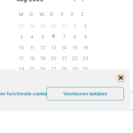
M
D
W
D
V
Z
Z
27
28
29
30
31
1
2
6
3
4
5
7
8
9
10
11
12
13
14
15
16
17
18
19
20
21
22
23
24
25
26
27
28
29
30
31
1
2
3
4
5
6
een functionele cookies
Voorkeuren bekijken
Leven met ME/CVS en POTS
De Vragendokter
Het PAIS protest
Not Recovered Belgium