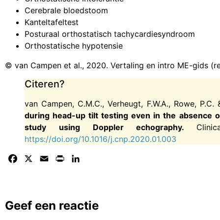
Cerebrale bloedstoom
Kanteltafeltest
Posturaal orthostatisch tachycardiesyndroom
Orthostatische hypotensie
© van Campen et al., 2020. Vertaling en intro ME-gids (r
Citeren?
van Campen, C.M.C., Verheugt, F.W.A., Rowe, P.C. &
during head-up tilt testing even in the absence o
study using Doppler echography.
Clin
https://doi.org/10.1016/j.cnp.2020.01.003
Facebook
X
Email
Print
LinkedIn
Geef een reactie