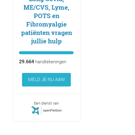
ME/CVS, Lyme,
POTS en
Fibromyalgie
patiënten vragen
jullie hulp
29.664
handtekeningen
MELD JE NU AAN!
Een dienst van