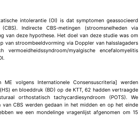
tische intolerantie (OI) is dat symptomen geassocieerd
(CBS). Indirecte CBS-metingen (stroomsnelheden via
ing van deze hypothese. Het doel van deze studie was om
ulp van stroombeeldvorming via Doppler van halsslagaders
h vermoeidheidssyndroom/myalgische encefalomyelitis
I.
 ME volgens Internationele Consensuscriteria] werden
g(HS) en bloeddruk (BD) op de KTT, 62 hadden vertraagde
turaal orthostatisch tachycardiesyndroom (POTS). We
n van CBS werden gedaan in het midden en op het einde
hebben we een mondelinge vragenlijst afgenomen om 15