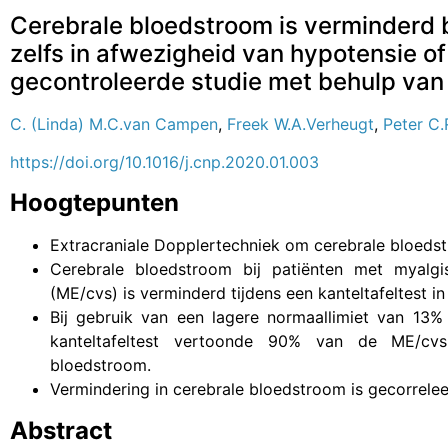
Cerebrale bloedstroom is verminderd bi
zelfs in afwezigheid van hypotensie of
gecontroleerde studie met behulp van
C. (Linda) M.C.van Campen
,
Freek W.A.Verheugt
,
Peter C
https://doi.org/10.1016/j.cnp.2020.01.003
Hoogtepunten
Extracraniale Dopplertechniek om cerebrale bloedstr
Cerebrale bloedstroom bij patiënten met myalgi
(ME/cvs) is verminderd tijdens een kanteltafeltest i
Bij gebruik van een lagere normaallimiet van 13%
kanteltafeltest vertoonde 90% van de ME/cvs-
bloedstroom.
Vermindering in cerebrale bloedstroom is gecorrele
Abstract