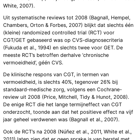
White, 2007).
Uit systematische reviews tot 2008 (Bagnall, Hempel,
Chambers, Orton & Forbes, 2007) blijkt dat slechts één
(kleine) randomized controlled trial (RCT) voor
CGT/GET gebaseerd was op CVS-diagnosecriteria
(Fukuda et al., 1994) en slechts twee voor GET. De
meeste RCT’s betroffen derhalve ‘chronische
vermoeidheid’, géén CVS.
De klinische respons van CGT, in termen van
vermoeidheid, is slechts 40%, tegenover 26% bij
standaard-medische zorg, volgens een Cochrane-
review uit 2008 (Price, Mitchell, Tidy & Hunot, 2008).
De enige RCT die het lange termijneffect van CGT
onderzocht, toonde aan dat het positieve effect na vijf
jaar geheel verdwenen was (Bagnall et al., 2007).
Ook de RCT’s na 2008 (Núñez et al., 2011, White et al.,
2011) laten zien dat er geen sprake is van herstel met