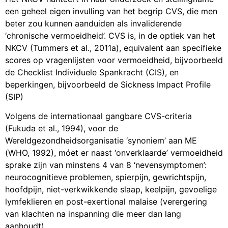
een geheel eigen invulling van het begrip CVS, die men
beter zou kunnen aanduiden als invaliderende
‘chronische vermoeidheid’. CVS is, in de optiek van het
NKCV (Tummers et al., 2011a), equivalent aan specifieke
scores op vragenlijsten voor vermoeidheid, bijvoorbeeld
de Checklist Individuele Spankracht (CIS), en
beperkingen, bijvoorbeeld de Sickness Impact Profile
(SIP)
Volgens de internationaal gangbare CVS-criteria
(Fukuda et al., 1994), voor de
Wereldgezondheidsorganisatie ‘synoniem’ aan ME
(WHO, 1992), móet er naast ‘onverklaarde’ vermoeidheid
sprake zijn van minstens 4 van 8 ‘nevensymptomen’:
neurocognitieve problemen, spierpijn, gewrichtspijn,
hoofdpijn, niet-verkwikkende slaap, keelpijn, gevoelige
lymfeklieren en post-exertional malaise (verergering
van klachten na inspanning die meer dan lang
aanhoudt).