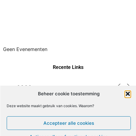
Geen Evenementen
Recente Links
Beheer cookie toestemming
M
D
W
D
V
Z
Z
Deze website maakt gebruik van cookies. Waarom?
27
28
29
30
31
1
2
Accepteer alle cookies