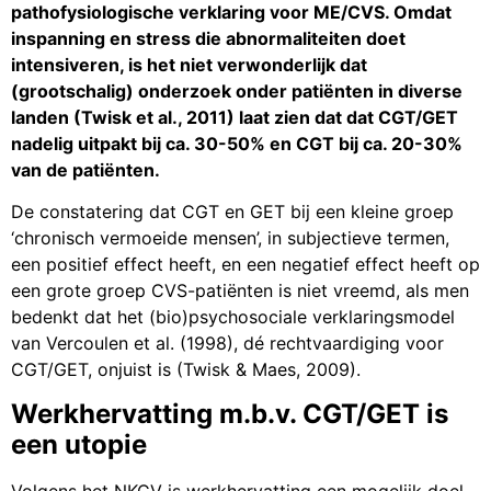
pathofysiologische verklaring voor ME/CVS. Omdat
inspanning en stress die abnormaliteiten doet
intensiveren, is het niet verwonderlijk dat
(grootschalig) onderzoek onder patiënten in diverse
landen (Twisk et al., 2011) laat zien dat dat CGT/GET
nadelig uitpakt bij ca. 30-50% en CGT bij ca. 20-30%
van de patiënten.
De constatering dat CGT en GET bij een kleine groep
‘chronisch vermoeide mensen’, in subjectieve termen,
een positief effect heeft, en een negatief effect heeft op
een grote groep CVS-patiënten is niet vreemd, als men
bedenkt dat het (bio)psychosociale verklaringsmodel
van Vercoulen et al. (1998), dé rechtvaardiging voor
CGT/GET, onjuist is (Twisk & Maes, 2009).
Werkhervatting m.b.v. CGT/GET is
een utopie
Volgens het NKCV is werkhervatting een mogelijk doel