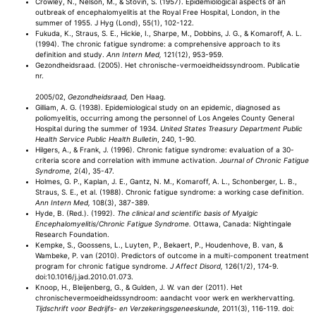
Crowley, N., Nelson, M., & Stovin, S. (1957). Epidemiological aspects of an
outbreak of encephalomyelitis at the Royal Free Hospital, London, in the
summer of 1955. J Hyg (Lond), 55(1), 102-122.
Fukuda, K., Straus, S. E., Hickie, I., Sharpe, M., Dobbins, J. G., & Komaroff, A. L.
(1994). The chronic fatigue syndrome: a comprehensive approach to its
definition and study.
Ann Intern Med,
121(12), 953-959.
Gezondheidsraad. (2005). Het chronische-vermoeidheidssyndroom. Publicatie
nr.
2005/02,
Gezondheidsraad,
Den Haag.
Gilliam, A. G. (1938). Epidemiological study on an epidemic, diagnosed as
poliomyelitis, occurring among the personnel of Los Angeles County General
Hospital during the summer of 1934.
United States Treasury Department Public
Health Service Public Health Bulletin
, 240, 1-90.
Hilgers, A., & Frank, J. (1996). Chronic fatigue syndrome: evaluation of a 30-
criteria score and correlation with immune activation.
Journal of Chronic Fatigue
Syndrome,
2(4), 35-47.
Holmes, G. P., Kaplan, J. E., Gantz, N. M., Komaroff, A. L., Schonberger, L. B.,
Straus, S. E., et al. (1988). Chronic fatigue syndrome: a working case definition.
Ann Intern Med,
108(3), 387-389.
Hyde, B. (Red.). (1992).
The clinical and scientific basis of Myalgic
Encephalomyelitis/Chronic Fatigue Syndrome.
Ottawa, Canada: Nightingale
Research Foundation.
Kempke, S., Goossens, L., Luyten, P., Bekaert, P., Houdenhove, B. van, &
Wambeke, P. van (2010). Predictors of outcome in a multi-component treatment
program for chronic fatigue syndrome.
J Affect Disord,
126(1/2), 174-9.
doi:10.1016/j.jad.2010.01.073.
Knoop, H., Bleijenberg, G., & Gulden, J. W. van der (2011). Het
chronischevermoeidheidssyndroom: aandacht voor werk en werkhervatting.
Tijdschrift voor Bedrijfs- en Verzekeringsgeneeskunde,
2011(3), 116-119. doi: