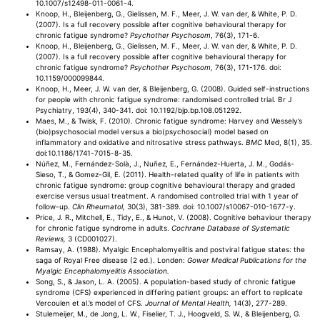
10.1007/s12498-011-0061-4.
Knoop, H., Bleijenberg, G., Gielissen, M. F., Meer, J. W. van der, & White, P. D.
(2007). Is a full recovery possible after cognitive behavioural therapy for
chronic fatigue syndrome?
Psychother Psychosom
, 76(3), 171-6.
Knoop, H., Bleijenberg, G., Gielissen, M. F., Meer, J. W. van der, & White, P. D.
(2007). Is a full recovery possible after cognitive behavioural therapy for
chronic fatigue syndrome?
Psychother Psychosom,
76(3), 171-176. doi:
10.1159/000099844.
Knoop, H., Meer, J. W. van der, & Bleijenberg, G. (2008). Guided self-instructions
for people with chronic fatigue syndrome: randomised controlled trial. Br J
Psychiatry, 193(4), 340-341. doi: 10.1192/bjp.bp.108.051292.
Maes, M., & Twisk, F. (2010). Chronic fatigue syndrome: Harvey and Wessely’s
(bio)psychosocial model versus a bio(psychosocial) model based on
inflammatory and oxidative and nitrosative stress pathways.
BMC
Med, 8(1), 35.
doi:10.1186/1741-7015-8-35.
Núñez, M., Fernández-Solà, J., Nuñez, E., Fernández-Huerta, J. M., Godás-
Sieso, T., & Gomez-Gil, E. (2011). Health-related quality of life in patients with
chronic fatigue syndrome: group cognitive behavioural therapy and graded
exercise versus usual treatment. A randomised controlled trial with 1 year of
follow-up.
Clin Rheumatol,
30(3), 381-389. doi: 10.1007/s10067-010-1677-y.
Price, J. R., Mitchell, E., Tidy, E., & Hunot, V. (2008). Cognitive behaviour therapy
for chronic fatigue syndrome in adults.
Cochrane Database of Systematic
Reviews,
3 (CD001027).
Ramsay, A. (1988). Myalgic Encephalomyelitis and postviral fatigue states: the
saga of Royal Free disease (2 ed.). Londen:
Gower Medical Publications for the
Myalgic Encephalomyelitis Association.
Song, S., & Jason, L. A. (2005). A population-based study of chronic fatigue
syndrome (CFS) experienced in differing patient groups: an effort to replicate
Vercoulen et al.’s model of CFS.
Journal of Mental Health,
14(3), 277-289.
Stulemeijer, M., de Jong, L. W., Fiselier, T. J., Hoogveld, S. W., & Bleijenberg, G.