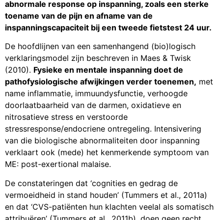
abnormale response op inspanning, zoals een sterke
toename van de pijn en afname van de
inspanningscapaciteit bij een tweede fietstest 24 uur.
De hoofdlijnen van een samenhangend (bio)logisch
verklaringsmodel zijn beschreven in Maes & Twisk
(2010).
Fysieke en mentale inspanning doet de
pathofysiologische afwijkingen verder toenemen,
met
name inflammatie, immuundysfunctie, verhoogde
doorlaatbaarheid van de darmen, oxidatieve en
nitrosatieve stress en verstoorde
stressresponse/endocriene ontregeling. Intensivering
van die biologische abnormaliteiten door inspanning
verklaart ook (mede) het kenmerkende symptoom van
ME: post-exertional malaise.
De constateringen dat ‘cognities en gedrag de
vermoeidheid in stand houden’ (Tummers et al., 2011a)
en dat ‘CVS-patiënten hun klachten veelal als somatisch
attribuëren’ (Tummers et al., 2011b), doen geen recht