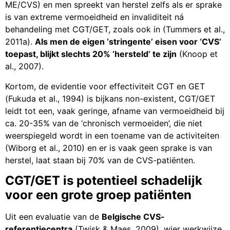
ME/CVS) en men spreekt van herstel zelfs als er sprake
is van extreme vermoeidheid en invaliditeit ná
behandeling met CGT/GET, zoals ook in (Tummers et al.,
2011a).
Als men de eigen ‘stringente’ eisen voor ‘CVS’
toepast, blijkt slechts 20% ‘hersteld’ te zijn
(Knoop et
al., 2007).
Kortom, de evidentie voor effectiviteit CGT en GET
(Fukuda et al., 1994) is bijkans non-existent, CGT/GET
leidt tot een, vaak geringe, afname van vermoeidheid bij
ca. 20-35% van de ‘chronisch vermoeiden’, die niet
weerspiegeld wordt in een toename van de activiteiten
(Wiborg et al., 2010) en er is vaak geen sprake is van
herstel, laat staan bij 70% van de CVS-patiënten.
CGT/GET is potentieel schadelijk
voor een grote groep patiënten
Uit een evaluatie van de
Belgische CVS-
referentiecentra
(Twisk & Maes, 2009), wier werkwijze