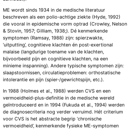
ME wordt sinds 1934 in de medische literatuur
beschreven als een polio-achtige ziekte (Hyde, 1992)
die vooral in epidemische vorm optrad (Crowley, Nelson
& Stovin, 1957; Gilliam, 1938;). Dé kenmerkende
symptomen (Ramsay, 1988) zijn: spierzwakte,
‘uitputting’, cognitieve klachten én post-exertional
malaise (langdurige toename van de klachten,
bijvoorbeeld pijn en cognitieve klachten, na een
minieme inspanning). Andere typische symptomen zijn:
slaapstoornissen, circulatieproblemen: orthostatische
intolerantie en pijn (spier-/gewrichtspijn, etc.).
In 1988 (Holmes et al., 1988) werden CVS en een
vermoeidheid-plus-definitie in de medische wereld
geïntroduceerd en in 1994 (Fukuda et al., 1994) werden
de diagnosecriteria nog verder verruimd. Hét criterium
voor CVS is het abstracte begrip ‘chronische
vermoeidheid’, kenmerkende fysieke ME-symptomen