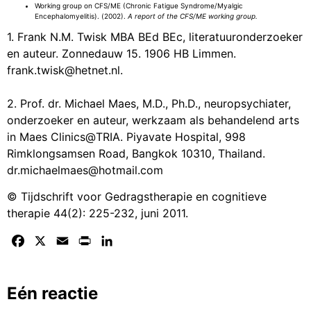
Working group on CFS/ME (Chronic Fatigue Syndrome/Myalgic
Encephalomyelitis). (2002).
A report of the CFS/ME working group.
1. Frank N.M. Twisk MBA BEd BEc, literatuuronderzoeker
en auteur. Zonnedauw 15. 1906 HB Limmen.
frank.twisk@hetnet.nl.
2. Prof. dr. Michael Maes, M.D., Ph.D., neuropsychiater,
onderzoeker en auteur, werkzaam als behandelend arts
in Maes Clinics@TRIA. Piyavate Hospital, 998
Rimklongsamsen Road, Bangkok 10310, Thailand.
dr.michaelmaes@hotmail.com
© Tijdschrift voor Gedragstherapie en cognitieve
therapie 44(2): 225-232, juni 2011.
Facebook
X
Email
Print
LinkedIn
Eén reactie