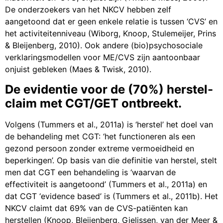
De onderzoekers van het NKCV hebben zelf
aangetoond dat er geen enkele relatie is tussen ‘CVS’ en
het activiteitenniveau (Wiborg, Knoop, Stulemeijer, Prins
& Bleijenberg, 2010). Ook andere (bio)psychosociale
verklaringsmodellen voor ME/CVS zijn aantoonbaar
onjuist gebleken (Maes & Twisk, 2010).
De evidentie voor de (70%) herstel-
claim met CGT/GET ontbreekt.
Volgens (Tummers et al., 2011a) is ‘herstel’ het doel van
de behandeling met CGT: ‘het functioneren als een
gezond persoon zonder extreme vermoeidheid en
beperkingen’. Op basis van die definitie van herstel, stelt
men dat CGT een behandeling is ‘waarvan de
effectiviteit is aangetoond’ (Tummers et al., 2011a) en
dat CGT ‘evidence based’ is (Tummers et al., 2011b). Het
NKCV claimt dat 69% van de CVS-patiënten kan
herstellen (Knoop, Bleijenberg, Gielissen, van der Meer &