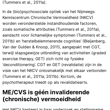
(Tummers et al., 2011a).
In de (bio)psychosociale optiek van het Nijmeegs
Kenniscentrum Chronische Vermoeidheid (NKCV)
worden veronderstelde instandhoudende factoren,
zoals somatische attributies (Tummers et al., 2011a),
aandacht voor lichamelijke symptomen (Tummers et al.,
2011b) en ‘herstelbelemmerende cognities’ (Bleijenberg,
Van der Gulden & Knoop, 2011), aangepakt met CGT,
terwijl stapsgewijze uitbreiding van activiteiten (graded
exercise therapy, GET) zich richt op fysieke
‘deconditionering’. CGT en GET (revalidatie) zijn in de
visie van het NKCV onlosmakelijk met elkaar verbonden
(Tummers et al., 2011a; 2011b). Kortom, de
psychotherapeut treedt op als revalidatiearts.
ME/CVS is géén invaliderende
(chronische) vermoeidheid
Het NKCV hanteert in haar onderzoek en stellingname