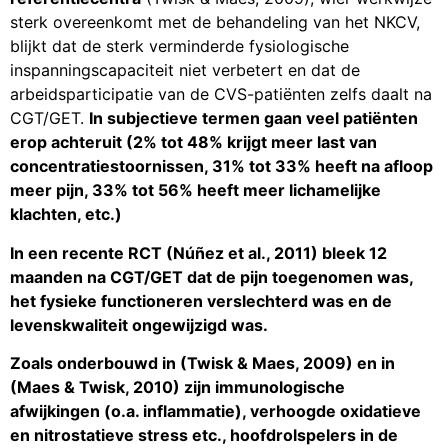
sterk overeenkomt met de behandeling van het NKCV,
blijkt dat de sterk verminderde fysiologische
inspanningscapaciteit niet verbetert en dat de
arbeidsparticipatie van de CVS-patiënten zelfs daalt na
CGT/GET.
In subjectieve termen gaan veel patiënten
erop achteruit (2% tot 48% krijgt meer last van
concentratiestoornissen, 31% tot 33% heeft na afloop
meer pijn, 33% tot 56% heeft meer lichamelijke
klachten, etc.)
In een recente RCT (Núñez et al., 2011)
bleek 12
maanden na CGT/GET dat de pijn toegenomen was,
het fysieke functioneren verslechterd was en de
levenskwaliteit ongewijzigd was.
Zoals onderbouwd in (Twisk & Maes, 2009) en in
(Maes & Twisk, 2010) zijn immunologische
afwijkingen (o.a. inflammatie), verhoogde oxidatieve
en nitrostatieve stress etc., hoofdrolspelers in de