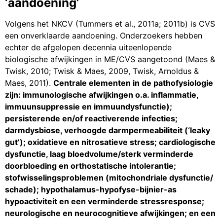
‘aandoening’
Volgens het NKCV (Tummers et al., 2011a; 2011b) is CVS
een onverklaarde aandoening. Onderzoekers hebben
echter de afgelopen decennia uiteenlopende
biologische afwijkingen in ME/CVS aangetoond (Maes &
Twisk, 2010; Twisk & Maes, 2009, Twisk, Arnoldus &
Maes, 2011).
Centrale elementen in de pathofysiologie
zijn: immunologische afwijkingen o.a. inflammatie,
immuunsuppressie en immuundysfunctie);
persisterende en/of reactiverende infecties;
darmdysbiose, verhoogde darmpermeabiliteit (‘leaky
gut’); oxidatieve en nitrosatieve stress; cardiologische
dysfunctie, laag bloedvolume/sterk verminderde
doorbloeding en orthostatische intolerantie;
stofwisselingsproblemen (mitochondriale dysfunctie/
schade); hypothalamus-hypofyse-bijnier-as
hypoactiviteit en een verminderde stressresponse;
neurologische en neurocognitieve afwijkingen; en een