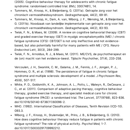
(2005). Cognitive behaviour therapy for adolescents with chronic fatigue
syndrome: randomised controlled trial.
BMJ
, 330(7481), 14.
Tummers, M., Knoop, H., & Bleijenberg, G. (2011a). Getrapte zorg voor het
chronisch vermoeidheidssyndroom.
Gedragstherapie,
44(2), 69-81.
Tummers, M., Knoop, H., Dam, A. van, Wiborg, J. F., Wensing, M., & Bleijenberg,
G. (2011b). Noodzaak van landelijke implementatie van getrapte zorg voor het
chronisch vermoeidheidssyndroom.
Gedragstherapie,
44(2), 83-93.
Twisk, F. N., & Maes, M. (2009). A review on cognitive behavorial therapy (CBT)
and graded exercise therapy (GET) in myalgic encephalomyelitis (ME) / chronic
fatigue syndrome (CFS): CBT/GET is not only ineffective and not evidence-
based, but also potentially harmful for many patients with ME / CFS.
Neuro
Endocrinol Lett
, 30(3), 284-299.
Twisk, F. N., Arnoldus, R. J., & Maes, M. (2011). ME/CVS, de psychotherapeut en
de (on) macht van het evidence-beest. Tijdschr Psychother, 37(4), 233-258.
Vercoulen, J. H., Swanink, C. M., Galama, J. M., Fennis, J. F., Jongen, P. J.,
Hommes, O. R., et al. (1998). The persistence of fatigue in chronic fatigue
syndrome and multiple sclerosis: development of a model.
J Psychosom Res
,
45(6), 507-517.
White, P. D., Goldsmith, K. A., Johnson, A. L., Potts, L., Walwyn, R., DeCesare, J.
C., et al. (2011). Comparison of adaptive pacing therapy, cognitive behaviour
therapy, graded exercise therapy, and specialist medical care for chronic
fatigue syndrome (PACE): a randomised trial.
The Lancet,
377(9768), 823-836.
doi:10.1016/S0140-6736(11)60096-2.
WHO. (1992). International Classification of Diseases, Tenth Revision (ICD-10).
G93.3.
Wiborg, J. F., Knoop, H., Stulemeijer, M., Prins, J. B., & Bleijenberg, G. (2010).
How does cognitive behaviour therapy reduce fatigue in patients with chronic
fatigue syndrome? The role of physical activity.
Psychol Med,
1-7.
doi:10.1017/S0033291709992212.