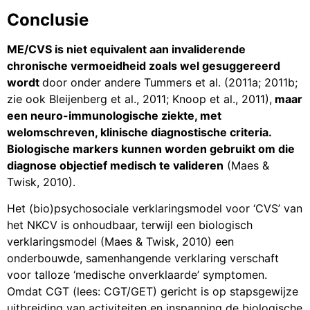
Conclusie
ME/CVS is niet equivalent aan invaliderende
chronische vermoeidheid zoals wel gesuggereerd
wordt
door onder andere Tummers et al. (2011a; 2011b;
zie ook Bleijenberg et al., 2011; Knoop et al., 2011),
maar
een neuro-immunologische ziekte, met
welomschreven, klinische diagnostische criteria.
Biologische markers kunnen worden gebruikt om die
diagnose objectief medisch te valideren
(Maes &
Twisk, 2010).
Het (bio)psychosociale verklaringsmodel voor ‘CVS’ van
het NKCV is onhoudbaar, terwijl een biologisch
verklaringsmodel (Maes & Twisk, 2010) een
onderbouwde, samenhangende verklaring verschaft
voor talloze ‘medische onverklaarde’ symptomen.
Omdat CGT (lees: CGT/GET) gericht is op stapsgewijze
uitbreiding van activiteiten en inspanning de biologische