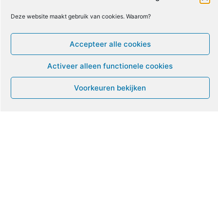
8
9
10
11
12
13
14
Deze website maakt gebruik van cookies. Waarom?
16
17
18
19
20
21
15
Accepteer alle cookies
22
23
24
25
26
27
28
Activeer alleen functionele cookies
Voorkeuren bekijken
29
30
1
2
3
4
5
Leven met ME/CVS en POTS
De Vragendokter
Het PAIS protest
Not Recovered Belgium
Vrouw met ME
© ME-gids.net 2005 – 2026 Migratie/Update website