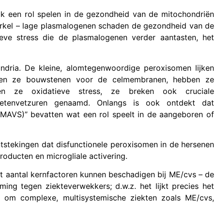
k een rol spelen in de gezondheid van de mitochondriën
cirkel – lage plasmalogenen schaden de gezondheid van de
ieve stress die de plasmalogenen verder aantasten, het
dria. De kleine, alomtegenwoordige peroxisomen lijken
everen ze bouwstenen voor de celmembranen, hebben ze
en ze oxidatieve stress, ze breken ook cruciale
eketenvetzuren genaamd. Onlangs is ook ontdekt dat
 (MAVS)” bevatten wat een rol speelt in de aangeboren of
ntstekingen dat disfunctionele peroxisomen in de hersenen
roducten en microgliale activering.
 aantal kernfactoren kunnen beschadigen bij ME/cvs – de
ing tegen ziekteverwekkers; d.w.z. het lijkt precies het
 om complexe, multisystemische ziekten zoals ME/cvs,