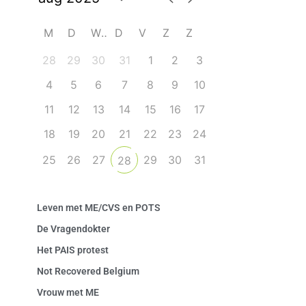
M
D
W
D
V
Z
Z
28
29
30
31
1
2
3
4
5
6
7
8
9
10
11
12
13
14
15
16
17
18
19
20
21
22
23
24
25
26
27
29
30
31
28
Leven met ME/CVS en POTS
De Vragendokter
Het PAIS protest
Not Recovered Belgium
Vrouw met ME