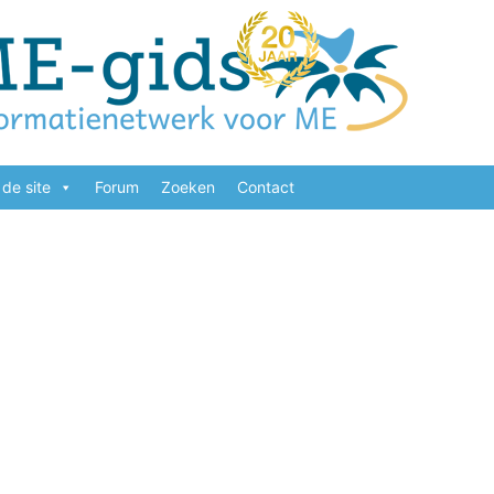
de site
Forum
Zoeken
Contact