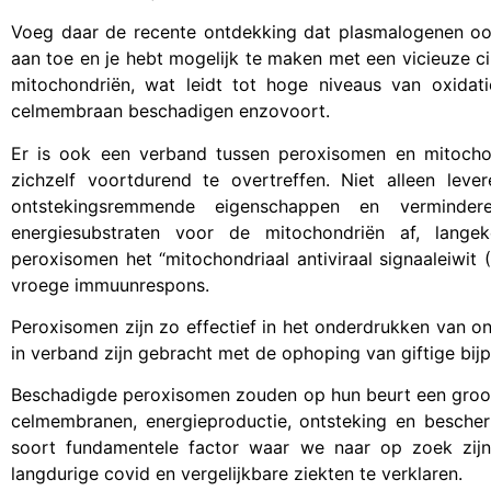
Voeg daar de recente ontdekking dat plasmalogenen oo
aan toe en je hebt mogelijk te maken met een vicieuze 
mitochondriën, wat leidt tot hoge niveaus van oxidat
celmembraan beschadigen enzovoort.
Er is ook een verband tussen peroxisomen en mitochon
zichzelf voortdurend te overtreffen. Niet alleen l
ontstekingsremmende eigenschappen en verminder
energiesubstraten voor de mitochondriën af, lang
peroxisomen het “mitochondriaal antiviraal signaaleiwit
vroege immuunrespons.
Peroxisomen zijn zo effectief in het onderdrukken van o
in verband zijn gebracht met de ophoping van giftige bijp
Beschadigde peroxisomen zouden op hun beurt een groot
celmembranen, energieproductie, ontsteking en bescherm
soort fundamentele factor waar we naar op zoek zijn
langdurige covid en vergelijkbare ziekten te verklaren.