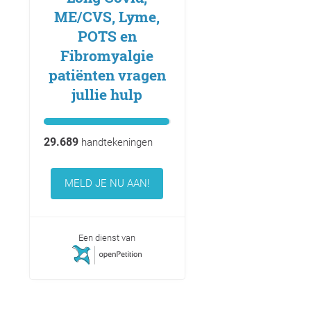
ME/CVS, Lyme,
POTS en
Fibromyalgie
patiënten vragen
jullie hulp
29.689
handtekeningen
MELD JE NU AAN!
Een dienst van