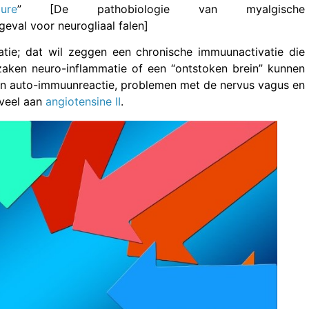
ure
” [De pathobiologie van myalgische
eval voor neurogliaal falen]
tie; dat wil zeggen een chronische immuunactivatie die
zaken neuro-inflammatie of een “ontstoken brein” kunnen
 een auto-immuunreactie, problemen met de nervus vagus en
eveel aan
angiotensine II
.