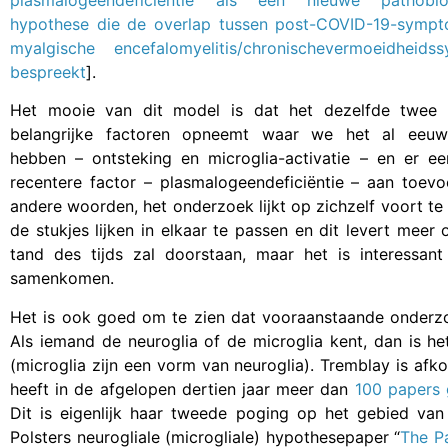
plasmalogeendeficiëntie als een nieuwe pathobio
hypothese die de overlap tussen post-COVID-19-symp
myalgische encefalomyelitis/chronischevermoeidheids
bespreekt
].
Het mooie van dit model is dat het dezelfde twee 
belangrijke factoren opneemt waar we het al eeu
hebben – ontsteking en microglia-activatie – en er ee
recentere factor – plasmalogeendeficiëntie – aan toevo
andere woorden, het onderzoek lijkt op zichzelf voort t
de stukjes lijken in elkaar te passen en dit levert mee
tand des tijds zal doorstaan, maar het is interessa
samenkomen.
Het is ook goed om te zien dat vooraanstaande onderzo
Als iemand de neuroglia of de microglia kent, dan is he
(microglia zijn een vorm van neuroglia). Tremblay is af
heeft in de afgelopen dertien jaar meer dan
100 papers 
Dit is eigenlijk haar tweede poging op het gebied va
Polsters neurogliale (microgliale) hypothesepaper “
The P