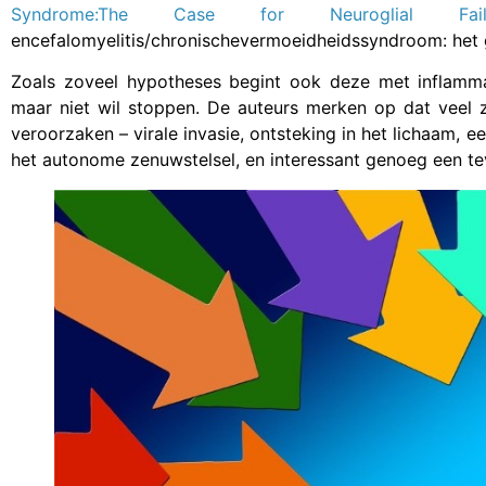
Syndrome:The Case for Neuroglial Fail
encefalomyelitis/chronischevermoeidheidssyndroom: het g
Zoals zoveel hypotheses begint ook deze met inflamma
maar niet wil stoppen. De auteurs merken op dat veel 
veroorzaken – virale invasie, ontsteking in het lichaam,
het autonome zenuwstelsel, en interessant genoeg een t