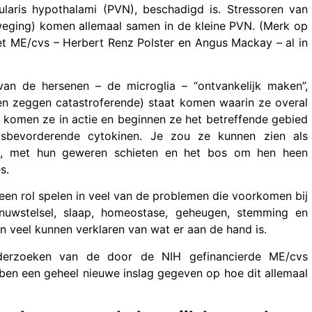
cularis hypothalami (PVN), beschadigd is. Stressoren van
sbeweging) komen allemaal samen in de kleine PVN. (Merk op
 ME/cvs – Herbert Renz Polster en Angus Mackay – al in
van de hersenen – de microglia – “ontvankelijk maken”,
n zeggen catastroferende) staat komen waarin ze overal
is, komen ze in actie en beginnen ze het betreffende gebied
gsbevorderende cytokinen. Je zou ze kunnen zien als
ken, met hun geweren schieten en het bos om hen heen
s.
 een rol spelen in veel van de problemen die voorkomen bij
uwstelsel, slaap, homeostase, geheugen, stemming en
n veel kunnen verklaren van wat er aan de hand is.
nderzoeken van de door de NIH gefinancierde ME/cvs
en een geheel nieuwe inslag gegeven op hoe dit allemaal