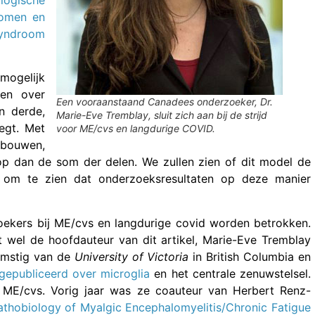
logische
tomen en
syndroom
mogelijk
wen over
Een vooraanstaand Canadees onderzoeker, Dr.
n derde,
Marie-Eve Tremblay, sluit zich aan bij de strijd
egt. Met
voor ME/cvs en langdurige COVID.
e bouwen,
r op dan de som der delen. We zullen zien of dit model de
nt om te zien dat onderzoeksresultaten op deze manier
ekers bij ME/cvs en langdurige covid worden betrokken.
t wel de hoofdauteur van dit artikel, Marie-Eve Tremblay
komstig van de
University of Victoria
in British Columbia en
gepubliceerd over microglia
en het centrale zenuwstelsel.
n ME/cvs. Vorig jaar was ze coauteur van Herbert Renz-
athobiology of Myalgic Encephalomyelitis/Chronic Fatigue