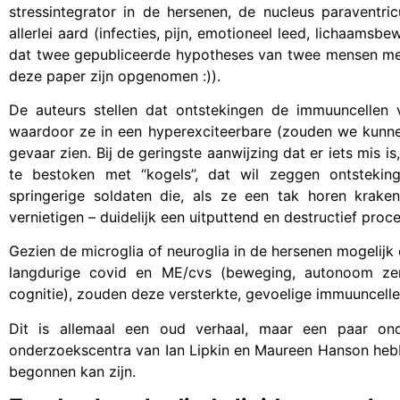
stressintegrator in de hersenen, de nucleus paraventri
allerlei aard (infecties, pijn, emotioneel leed, lichaam
dat twee gepubliceerde hypotheses van twee mensen met
deze paper zijn opgenomen :)).
De auteurs stellen dat ontstekingen de immuuncellen 
waardoor ze in een hyperexciteerbare (zouden we kunne
gevaar zien. Bij de geringste aanwijzing dat er iets mis 
te bestoken met “kogels”, dat wil zeggen ontstekin
springerige soldaten die, als ze een tak horen kra
vernietigen – duidelijk een uitputtend en destructief proce
Gezien de microglia of neuroglia in de hersenen mogelijk
langdurige covid en ME/cvs (beweging, autonoom zen
cognitie), zouden deze versterkte, gevoelige immuuncelle
Dit is allemaal een oud verhaal, maar een paar o
onderzoekscentra van Ian Lipkin en Maureen Hanson hebb
begonnen kan zijn.