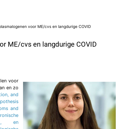
plasmalogenen voor ME/cvs en langdurige COVID
or ME/cvs en langdurige COVID
len voor
an en zo
tion, and
pothesis
toms and
ronische
ia, en