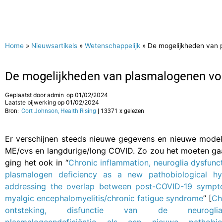
Home
»
Nieuwsartikels
»
Wetenschappelijk
»
De mogelijkheden van 
De mogelijkheden van plasmalogenen vo
Geplaatst door
admin
op
01/02/2024
Laatste bijwerking op 01/02/2024
Bron:
Cort Johnson, Health Rising
| 13371 x gelezen
Er verschijnen steeds nieuwe gegevens en nieuwe model
ME/cvs en langdurige/long COVID. Zo zou het moeten ga
ging het ook in “
Chronic inflammation, neuroglia dysfunc
plasmalogen deficiency as a new pathobiological hy
addressing the overlap between post-COVID-19 symp
myalgic encephalomyelitis/chronic fatigue syndrome
” [
Ch
ontsteking, disfunctie van de neurogl