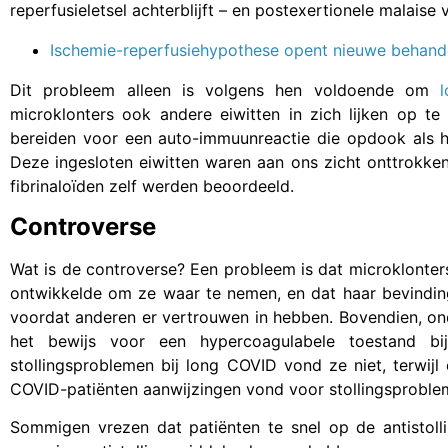
reperfusieletsel achterblijft – en postexertionele malaise
Ischemie-reperfusiehypothese opent nieuwe behand
Dit probleem alleen is volgens hen voldoende om
microklonters ook andere eiwitten in zich lijken op t
bereiden voor een auto-immuunreactie die opdook als 
Deze ingesloten eiwitten waren aan ons zicht onttrokken
fibrinaloïden zelf werden beoordeeld.
Controverse
Wat is de controverse? Een probleem is dat microklonters
ontwikkelde om ze waar te nemen, en dat haar bevindin
voordat anderen er vertrouwen in hebben. Bovendien, ond
het bewijs voor een hypercoagulabele toestand b
stollingsproblemen bij long COVID vond ze niet, terwij
COVID-patiënten aanwijzingen vond voor stollingsproble
Sommigen vrezen dat patiënten te snel op de antistoll