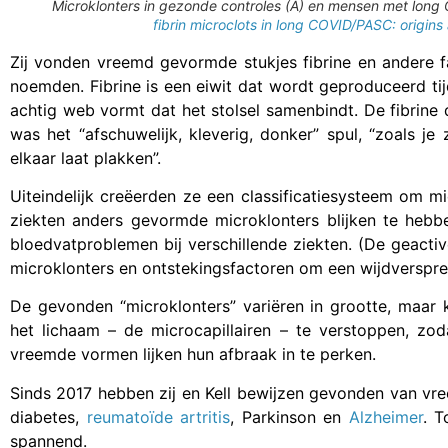
Microklonters in gezonde controles (A) en mensen met long C
fibrin microclots in long COVID/PASC: origins
Zij vonden vreemd gevormde stukjes fibrine en andere fact
noemden. Fibrine is een eiwit dat wordt geproduceerd tij
achtig web vormt dat het stolsel samenbindt. De fibrine 
was het “afschuwelijk, kleverig, donker” spul, “zoals je
elkaar laat plakken”.
Uiteindelijk creëerden ze een classificatiesysteem om mic
ziekten anders gevormde microklonters blijken te heb
bloedvatproblemen bij verschillende ziekten. (De geacti
microklonters en ontstekingsfactoren om een wijdverspre
De gevonden “microklonters” variëren in grootte, maar
het lichaam – de microcapillairen – te verstoppen, zo
vreemde vormen lijken hun afbraak in te perken.
Sinds 2017 hebben zij en Kell bewijzen gevonden van vree
diabetes,
reumatoïde artritis
, Parkinson en
Alzheimer
. 
spannend.