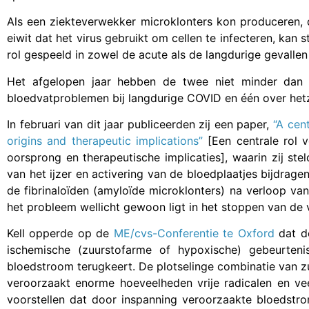
Als een ziekteverwekker microklonters kon produceren,
eiwit dat het virus gebruikt om cellen te infecteren, kan
rol gespeeld in zowel de acute als de langdurige gevalle
Het afgelopen jaar hebben de twee niet minder dan v
bloedvatproblemen bij langdurige COVID en één over hetz
In februari van dit jaar publiceerden zij een paper,
“A cen
origins and therapeutic implications”
[Een centrale rol v
oorsprong en therapeutische implicaties], waarin zij ste
van het ijzer en activering van de bloedplaatjes bijdrage
de fibrinaloïden (amyloïde microklonters) na verloop van
het probleem wellicht gewoon ligt in het stoppen van de 
Kell opperde op de
ME/cvs-Conferentie te Oxford
dat de
ischemische (zuurstofarme of hypoxische) gebeurten
bloedstroom terugkeert. De plotselinge combinatie van z
veroorzaakt enorme hoeveelheden vrije radicalen en vee
voorstellen dat door inspanning veroorzaakte bloedstro