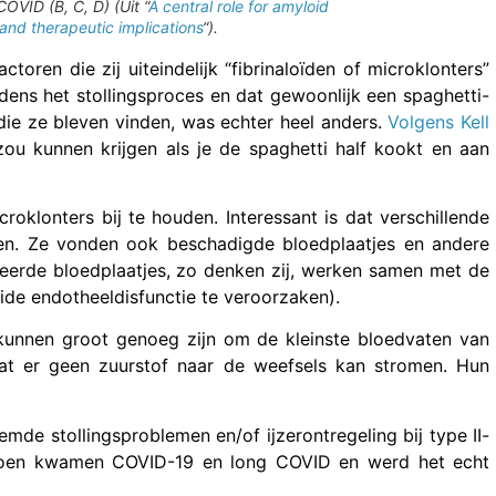
OVID (B, C, D) (Uit “
A central role for amyloid
 and therapeutic implications
“).
oren die zij uiteindelijk “fibrinaloïden of microklonters”
dens het stollingsproces en dat gewoonlijk een spaghetti-
die ze bleven vinden, was echter heel anders.
Volgens Kell
 zou kunnen krijgen als je de spaghetti half kookt en aan
roklonters bij te houden. Interessant is dat verschillende
ben. Ze vonden ook beschadigde bloedplaatjes en andere
veerde bloedplaatjes, zo denken zij, werken samen met de
ide endotheeldisfunctie te veroorzaken).
 kunnen groot genoeg zijn om de kleinste bloedvaten van
dat er geen zuurstof naar de weefsels kan stromen. Hun
mde stollingsproblemen en/of ijzerontregeling bij type II-
Toen kwamen COVID-19 en long COVID en werd het echt