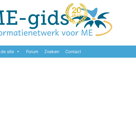
de site
Forum
Zoeken
Contact