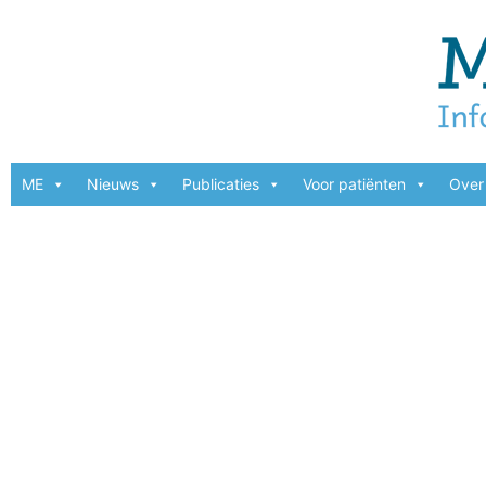
ME
Nieuws
Publicaties
Voor patiënten
Over 