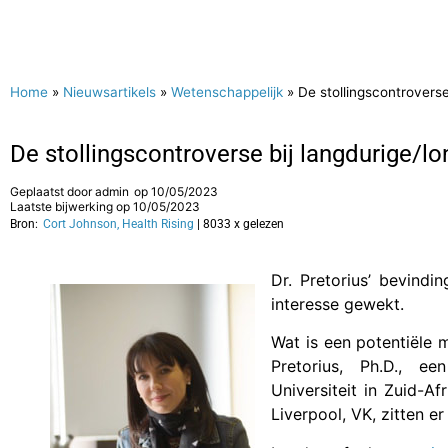
Home
»
Nieuwsartikels
»
Wetenschappelijk
»
De stollingscontrovers
De stollingscontroverse bij langdurige/
Geplaatst door
admin
op
10/05/2023
Laatste bijwerking op 10/05/2023
Bron:
Cort Johnson, Health Rising
| 8033 x gelezen
Dr. Pretorius’ bevindi
interesse gewekt.
Wat is een potentiële 
Pretorius, Ph.D., e
Universiteit in Zuid-Af
Liverpool, VK, zitten 