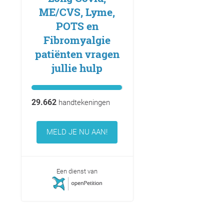
ME/CVS, Lyme,
POTS en
Fibromyalgie
patiënten vragen
jullie hulp
29.662
handtekeningen
MELD JE NU AAN!
Een dienst van