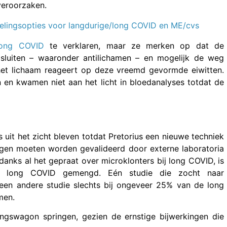
 veroorzaken.
elingsopties voor langdurige/long COVID en ME/cvs
long COVID
te verklaren, maar ze merken op dat de
e sluiten – waaronder antilichamen – en mogelijk de weg
het lichaam reageert op deze vreemd gevormde eiwitten.
 en kwamen niet aan het licht in bloedanalyses totdat de
 uit het zicht bleven totdat Pretorius een nieuwe techniek
gen moeten worden gevalideerd door externe laboratoria
anks al het gepraat over microklonters bij long COVID, is
ij long COVID gemengd. Eén studie die zocht naar
l een andere studie slechts bij ongeveer 25% van de long
men.
ingswagon springen, gezien de ernstige bijwerkingen die