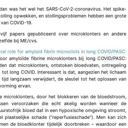
 dan was het wel het SARS-CoV-2-coronavirus. Het spike-
 stolling opwekken, en stollingsproblemen hebben een grote
n van COVID-19.
ijf papers gepubliceerd over microklonters en andere
elfde bij ME/cvs.
tral role for amyloid fibrin microclots in long COVID/PASC:
oor amyloïde fibrine microklonters bij long COVID/PASC:
lden dat microklonters, ontstoken bloedvaten, ontregeling
n tot long COVID. Interessant is dat, aangezien het lichaam
 tijd langzaam verwijdert, de sleutel tot het oplossen van
vorming ervan.
 microklonters, door het blokkeren van de bloedstroom,
issen veroorzaken die echt akelig worden wanneer de
uurstofrijk bloed dat in een hypoxische omgeving stroomt,
l plaatselijke schade (“reperfusieschade”). Men kan zich
men de bloedklonter tijdelijk doorbreken – waardoor een