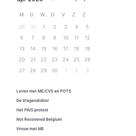
M
D
W
D
V
Z
Z
30
31
1
2
3
4
5
6
7
8
9
10
11
12
13
14
15
16
17
18
19
20
21
22
23
24
25
26
27
28
29
30
1
2
3
Leven met ME/CVS en POTS
De Vragendokter
Het PAIS protest
Not Recovered Belgium
Vrouw met ME