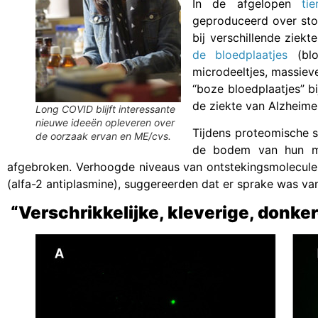
In de afgelopen
ti
geproduceerd over stoll
bij verschillende ziek
de bloedplaatjes
(blo
microdeeltjes, massieve
“boze bloedplaatjes” b
de ziekte van Alzheime
Long COVID blijft interessante
nieuwe ideeën opleveren over
Tijdens proteomische s
de oorzaak ervan en ME/cvs.
de bodem van hun mo
afgebroken. Verhoogde niveaus van ontstekingsmolecule
(alfa-2 antiplasmine), suggereerden dat er sprake was va
“Verschrikkelijke, kleverige, donke