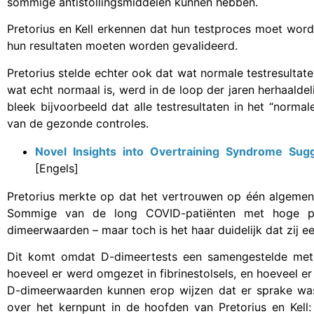
sommige antistollingsmiddelen kunnen hebben.
Pretorius en Kell erkennen dat hun testproces moet worde
hun resultaten moeten worden gevalideerd.
Pretorius stelde echter ook dat wat normale testresultate
wat echt normaal is, werd in de loop der jaren herhaaldel
bleek bijvoorbeeld dat alle testresultaten in het “normal
van de gezonde controles.
Novel Insights into Overtraining Syndrome Su
[Engels]
Pretorius merkte op dat het vertrouwen op één algemene 
Sommige van de long COVID-patiënten met hoge pe
dimeerwaarden – maar toch is het haar duidelijk dat zij e
Dit komt omdat D-dimeertests een samengestelde metin
hoeveel er werd omgezet in fibrinestolsels, en hoeveel er
D-dimeerwaarden kunnen erop wijzen dat er sprake was
over het kernpunt in de hoofden van Pretorius en Kel