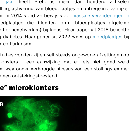
en jaar
heeft Pretorius meer dan honderd artikelen
ing, activering van bloedplaatjes en ontregeling van ijzer
ten. In 2014 vond ze bewijs voor
massale veranderingen in
edplaatjes die bloeden, door bloedplaatjes afgeleide
 fibrinenetwerken) bij lupus. Haar paper uit 2016 belichtte
ij diabetes. Haar paper uit 2022 wees op
bloedplaatjes
bij
r en Parkinson.
tudies vonden zij en Kell steeds ongewone afzettingen op
nsters – een aanwijzing dat er iets niet goed werd
n, waaronder verhoogde niveaus van een stollingsremmer
n een ontstekingstoestand.
re” microklonters