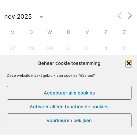
M
D
W
D
V
Z
Z
27
28
29
30
31
1
2
Beheer cookie toestemming
3
4
5
6
7
8
9
Deze website maakt gebruik van cookies. Waarom?
10
11
12
13
14
15
16
Accepteer alle cookies
18
20
21
22
17
19
23
Activeer alleen functionele cookies
+
Voorkeuren bekijken
24
25
26
27
28
29
30