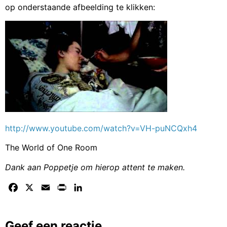
op onderstaande afbeelding te klikken:
http://www.youtube.com/watch?v=VH-puNCQxh4
The World of One Room
Dank aan Poppetje om hierop attent te maken.
Facebook
X
Email
Print
LinkedIn
Geef een reactie