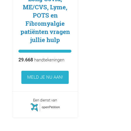
ME/CVS, Lyme,
POTS en
Fibromyalgie
patiënten vragen
jullie hulp
29.668
handtekeningen
MELD JE NU AAN!
Een dienst van