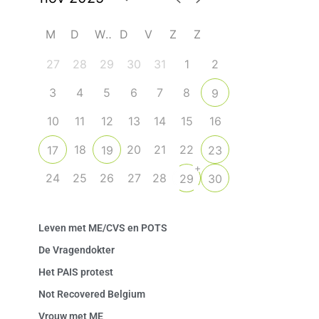
M
D
W
D
V
Z
Z
27
28
29
30
31
1
2
3
4
5
6
7
8
9
10
11
12
13
14
15
16
18
20
21
22
17
19
23
+
24
25
26
27
28
29
30
Leven met ME/CVS en POTS
De Vragendokter
Het PAIS protest
Not Recovered Belgium
Vrouw met ME