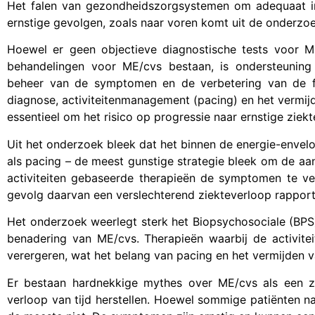
Het falen van gezondheidszorgsystemen om adequaat in
ernstige gevolgen, zoals naar voren komt uit de onderzoe
Hoewel er geen objectieve diagnostische tests voor ME
behandelingen voor ME/cvs bestaan, is ondersteuning
beheer van de symptomen en de verbetering van de fun
diagnose, activiteitenmanagement (pacing) en het vermijd
essentieel om het risico op progressie naar ernstige ziek
Uit het onderzoek bleek dat het binnen de energie-envel
als pacing – de meest gunstige strategie bleek om de a
activiteiten gebaseerde therapieën de symptomen te ver
gevolg daarvan een verslechterend ziekteverloop rappor
Het onderzoek weerlegt sterk het Biopsychosociale (BPS)
benadering van ME/cvs. Therapieën waarbij de activit
verergeren, wat het belang van pacing en het vermijden 
Er bestaan hardnekkige mythes over ME/cvs als een zie
verloop van tijd herstellen. Hoewel sommige patiënten na