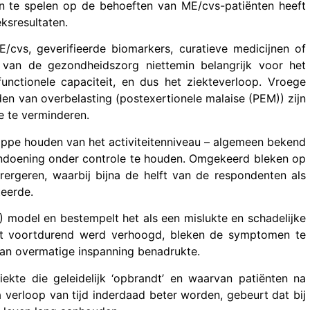
 te spelen op de behoeften van ME/cvs-patiënten heeft
ksresultaten.
/cvs, geverifieerde biomarkers, curatieve medicijnen of
 van de gezondheidszorg niettemin belangrijk voor het
ctionele capaciteit, en dus het ziekteverloop. Vroege
en van overbelasting (postexertionele malaise (PEM)) zijn
te te verminderen.
oppe houden van het activiteitenniveau – algemeen bekend
andoening onder controle te houden. Omgekeerd bleken op
ergeren, waarbij bijna de helft van de respondenten als
teerde.
 model en bestempelt het als een mislukte en schadelijke
eit voortdurend werd verhoogd, bleken de symptomen te
van overmatige inspanning benadrukte.
kte die geleidelijk ‘opbrandt’ en waarvan patiënten na
 verloop van tijd inderdaad beter worden, gebeurt dat bij