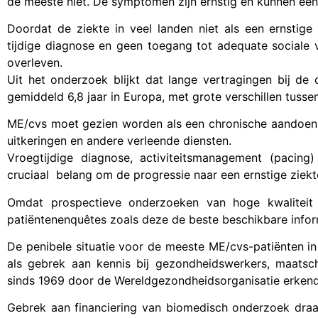
de meeste niet. De symptomen zijn ernstig en kunnen een
Doordat de ziekte in veel landen niet als een ernstige 
tijdige diagnose en geen toegang tot adequate sociale 
overleven.
Uit het onderzoek blijkt dat lange vertragingen bij de 
gemiddeld 6,8 jaar in Europa, met grote verschillen tusse
ME/cvs moet gezien worden als een chronische aandoeni
uitkeringen en andere verleende diensten.
Vroegtijdige diagnose, activiteitsmanagement (pacing
cruciaal belang om de progressie naar een ernstige ziek
Omdat prospectieve onderzoeken van hoge kwaliteit 
patiëntenenquêtes zoals deze de beste beschikbare infor
De penibele situatie voor de meeste ME/cvs-patiënten i
als gebrek aan kennis bij gezondheidswerkers, maatsc
sinds 1969 door de Wereldgezondheidsorganisatie erkend 
Gebrek aan financiering van biomedisch onderzoek draag