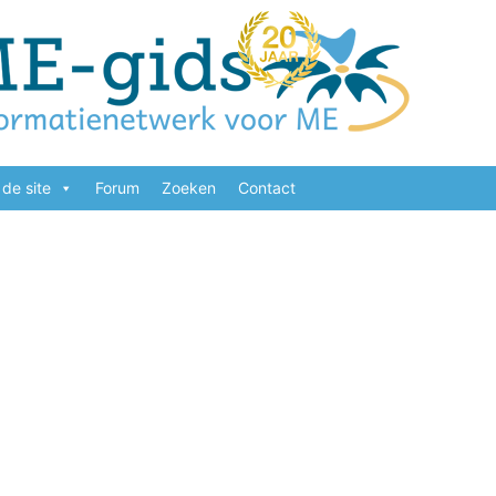
de site
Forum
Zoeken
Contact