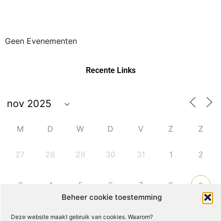
Geen Evenementen
Recente Links
M
D
W
D
V
Z
Z
27
28
29
30
31
1
2
3
4
5
6
7
8
9
Beheer cookie toestemming
10
11
12
13
14
15
16
Deze website maakt gebruik van cookies. Waarom?