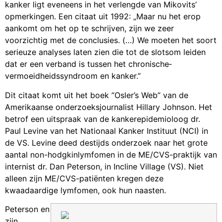
kanker ligt eveneens in het verlengde van Mikovits’
opmerkingen. Een citaat uit 1992: „Maar nu het erop
aankomt om het op te schrijven, zijn we zeer
voorzichtig met de conclusies. (…) We moeten het soort
serieuze analyses laten zien die tot de slotsom leiden
dat er een verband is tussen het chronische­
vermoeidheidssyndroom en kanker.”
Dit citaat komt uit het boek ”Osler’s Web” van de
Amerikaanse onderzoeksjournalist Hillary Johnson. Het
betrof een uitspraak van de kanker­epidemioloog dr.
Paul Levine van het Nationaal Kanker Instituut (NCI) in
de VS. Levine deed destijds onderzoek naar het grote
aantal non-hodgkin­lymfomen in de ME/CVS-praktijk van
internist dr. Dan Peterson, in Incline Village (VS). Niet
alleen zijn ME/CVS-patiënten kregen deze
kwaadaardige lymfomen, ook hun naasten.
Peterson en
zijn