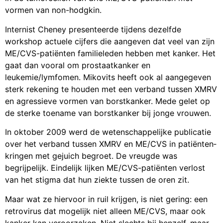
vormen van non-hodgkin.
Internist Cheney presenteerde tijdens dezelfde
workshop actuele cijfers die aangeven dat veel van zijn
ME/CVS-patiënten familieleden hebben met kanker. Het
gaat dan vooral om prostaatkanker en
leukemie/lymfomen. Mikovits heeft ook al aangegeven
sterk rekening te houden met een verband tussen XMRV
en agressieve vormen van borstkanker. Mede gelet op
de sterke toename van borstkanker bij jonge vrouwen.
In oktober 2009 werd de wetenschappelijke publicatie
over het verband tussen XMRV en ME/CVS in patiënten­
kringen met gejuich begroet. De vreugde was
begrijpelijk. Eindelijk lijken ME/CVS-patiënten verlost
van het stigma dat hun ziekte tussen de oren zit.
Maar wat ze hiervoor in ruil krijgen, is niet gering: een
retrovirus dat moge­lijk niet alleen ME/CVS, maar ook
kanker kan veroorzaken. Niet slechts bij henzelf, maar