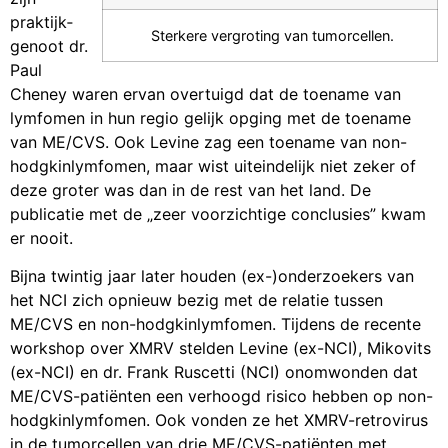
praktijk­
Sterkere vergroting van tumorcellen.
genoot dr.
Paul
Cheney waren ervan overtuigd dat de toename van
lymfomen in hun regio gelijk opging met de toename
van ME/CVS. Ook Levine zag een toename van non-
hodgkin­lymfomen, maar wist uiteinde­lijk niet zeker of
deze groter was dan in de rest van het land. De
publicatie met de „zeer voorzichtige conclusies” kwam
er nooit.
Bijna twintig jaar later houden (ex-)onderzoekers van
het NCI zich opnieuw bezig met de relatie tussen
ME/CVS en non-hodgkinlymfomen. Tijdens de recente
workshop over XMRV stelden Levine (ex-NCI), Mikovits
(ex-NCI) en dr. Frank Ruscetti (NCI) onomwonden dat
ME/CVS-patiënten een verhoogd risico hebben op non-
hodgkin­lymfomen. Ook vonden ze het XMRV-retrovirus
in de tumorcellen van drie ME/CVS-patiënten met