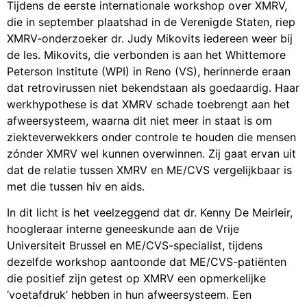
Tijdens de eerste internationale workshop over XMRV,
die in september plaatshad in de Verenigde Staten, riep
XMRV-onderzoeker dr. Judy Mikovits iedereen weer bij
de les. Mikovits, die verbonden is aan het Whittemore
Peterson Institute (WPI) in Reno (VS), herinnerde eraan
dat retrovirussen niet bekendstaan als goed­aardig. Haar
werkhypothese is dat XMRV schade toebrengt aan het
afweersysteem, waarna dit niet meer in staat is om
ziekte­verwekkers onder controle te houden die mensen
zónder XMRV wel kunnen overwinnen. Zij gaat ervan uit
dat de relatie tussen XMRV en ME/CVS vergelijkbaar is
met die tussen hiv en aids.
In dit licht is het veelzeggend dat dr. Kenny De Meirleir,
hoogleraar interne geneeskunde aan de Vrije
Universiteit Brussel en ME/CVS-specialist, tijdens
dezelfde workshop aantoonde dat ME/CVS-patiënten
die positief zijn getest op XMRV een opmerkelijke
‘voetafdruk’ hebben in hun afweersysteem. Een