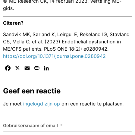
© ME Research UK, 14 februari 2023. Vertaling ME-
gids.
Citeren?
Sandvik MK, Sørland K, Leirgul E, Rekeland IG, Stavland
CS, Mella O, et al. (2023) Endothelial dysfunction in
ME/CFS patients. PLoS ONE 18(2): e0280942.
https://doi.org/10.1371/journal.pone.0280942
Facebook
X
Email
Print
LinkedIn
Geef een reactie
Je moet
ingelogd zijn op
om een reactie te plaatsen.
Gebruikersnaam of email
*