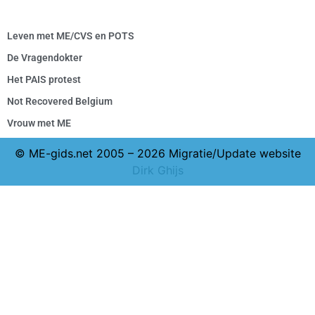
Leven met ME/CVS en POTS
De Vragendokter
Het PAIS protest
Not Recovered Belgium
Vrouw met ME
© ME-gids.net 2005 – 2026 Migratie/Update website
Dirk Ghijs