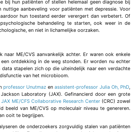
e bij hun patiënten of stellen helemaal geen diagnose bij
 nuttige aanbeveling voor patiënten met depressie. Voor
aardoor hun toestand eerder verergert dan verbetert. Of
psychologische behandeling te starten, ook weer in de
ologische, en niet in lichamelijke oorzaken.
k naar ME/CVS aanvankelijk achter. Er waren ook enkele
een ontdekking in de weg stonden. Er worden nu echter
data stapelen zich op die uiteindelijk naar een verdachte
disfunctie van het microbioom.
en
professor Unutmaz
en
assistent-professor Julia Oh, PhD
,
ackson Laboratory (JAX). Gefinancierd door een grote
t
JAX ME/CFS Collaborative Research Center
(CRC) zowel
eid beeld van ME/CVS op moleculair niveau te genereren.
n ooit te begrijpen.
lyseren de onderzoekers zorgvuldig stalen van patiënten