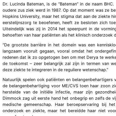
Dr. Lucinda Bateman, is de “Bateman” in de naam BHC.
oudere zus ziek werd in 1987. Op dat moment was ze be
Hopkins University, maar het stigma dat aan de ziekte 
eerstelijnszorg te beoefenen, heeft ze besloten zich to
Uiteindelijk was zij in 2014 het speerpunt in de vormi
behoeften van haar patiënten als het klinisch onderzoek d
“De grootste barrière in het domein was een kennisklo
langzaam vooruit gegaan, vooral omdat het ondergefina
redenen dat ik zo opgetogen ben om met Derya te werken,
de toekomst – zeer belangrijk zal zijn in termen van 
deze ziekte te integreren in de reguliere wetenschap.”
Natuurlijk spelen ook patiënten en belangenbehartigers 
de belangenbehartiging voor ME/CVS toen haar zoon ziek 
herstelde van de initiële infectie, maar zijn gezondhe
Dimmock zag uit eerste hand het onbegrip en zelfs de v
medische gemeenschap. Haar beroepservaring bij het 
onderzoek en ziekte, maar het bereidde haar niet v