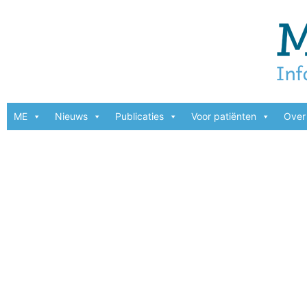
ME
Nieuws
Publicaties
Voor patiënten
Over 