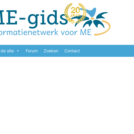
de site
Forum
Zoeken
Contact