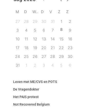
M
D
W
D
V
Z
Z
27
28
29
30
31
1
2
8
3
4
5
6
7
9
10
11
12
13
14
15
16
17
18
19
20
21
22
23
24
25
26
27
28
29
30
31
1
2
3
4
5
6
Leven met ME/CVS en POTS
De Vragendokter
Het PAIS protest
Not Recovered Belgium