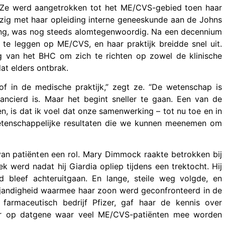
 Ze werd aangetrokken tot het ME/CVS-gebied toen haar
zig met haar opleiding interne geneeskunde aan de Johns
hing, was nog steeds alomtegenwoordig. Na een decennium
e te leggen op ME/CVS, en haar praktijk breidde snel uit.
ng van het BHC om zich te richten op zowel de klinische
at elders ontbrak.
of in de medische praktijk,” zegt ze. “De wetenschap is
ncierd is. Maar het begint sneller te gaan. Een van de
 is dat ik voel dat onze samenwerking – tot nu toe en in
wetenschappelijke resultaten die we kunnen meenemen om
van patiënten een rol. Mary Dimmock raakte betrokken bij
werd nadat hij Giardia opliep tijdens een trektocht. Hij
id bleef achteruitgaan. En lange, steile weg volgde, en
ijandigheid waarmee haar zoon werd geconfronteerd in de
farmaceutisch bedrijf Pfizer, gaf haar de kennis over
oor op datgene waar veel ME/CVS-patiënten mee worden