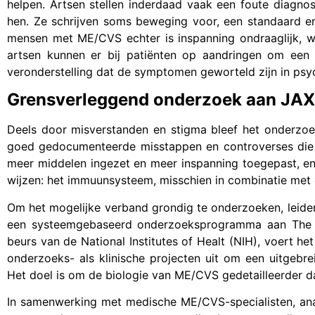
helpen. Artsen stellen inderdaad vaak een foute diagnos
hen. Ze schrijven soms beweging voor, een standaard en
mensen met ME/CVS echter is inspanning ondraaglijk, w
artsen kunnen er bij patiënten op aandringen om een 
veronderstelling dat de symptomen geworteld zijn in psych
Grensverleggend onderzoek aan JAX
Deels door misverstanden en stigma bleef het onderzoe
goed gedocumenteerde misstappen en controverses die 
meer middelen ingezet en meer inspanning toegepast, en 
wijzen: het immuunsysteem, misschien in combinatie met 
Om het mogelijke verband grondig te onderzoeken, leid
een systeemgebaseerd onderzoeksprogramma aan The J
beurs van de National Institutes of Healt (NIH), voert he
onderzoeks- als klinische projecten uit om een uitgebr
Het doel is om de biologie van ME/CVS gedetailleerder da
In samenwerking met medische ME/CVS-specialisten, ana