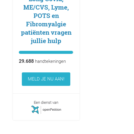
ME/CVS, Lyme,
POTS en
Fibromyalgie
patiënten vragen
jullie hulp
29.688
handtekeningen
MELD JE NU AAN!
Een dienst van