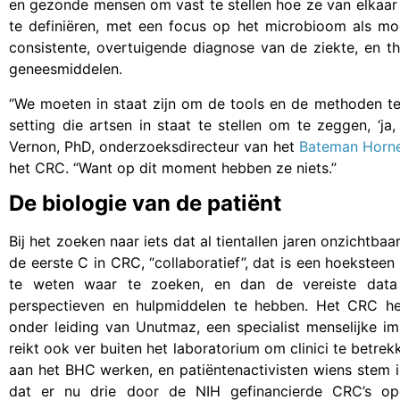
en gezonde mensen om vast te stellen hoe ze van elkaar
te definiëren, met een focus op het microbioom als moge
consistente, overtuigende diagnose van de ziekte, en t
geneesmiddelen.
“We moeten in staat zijn om de tools en de methoden te
setting die artsen in staat te stellen om te zeggen, ‘ja,
Vernon, PhD, onderzoeksdirecteur van het
Bateman Horne
het CRC. “Want op dit moment hebben ze niets.”
De biologie van de patiënt
Bij het zoeken naar iets dat al tientallen jaren onzichtba
de eerste C in CRC, “collaboratief”, dat is een hoeksteen 
te weten waar te zoeken, en dan de vereiste data 
perspectieven en hulpmiddelen te hebben. Het CRC heef
onder leiding van Unutmaz, een specialist menselijke 
reikt ook ver buiten het laboratorium om clinici te betr
aan het BHC werken, en patiëntenactivisten wiens stem i
dat er nu drie door de NIH gefinancierde CRC’s opg