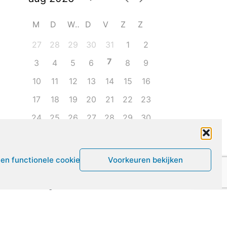
M
D
W
D
V
Z
Z
27
28
29
30
31
1
2
7
3
4
5
6
8
9
10
11
12
13
14
15
16
17
18
19
20
21
22
23
24
25
26
27
28
29
30
31
1
2
3
4
5
6
een functionele cookies
Voorkeuren bekijken
Leven met ME/CVS en POTS
De Vragendokter
Het PAIS protest
Not Recovered Belgium