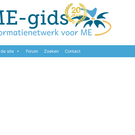
de site
Forum
Zoeken
Contact