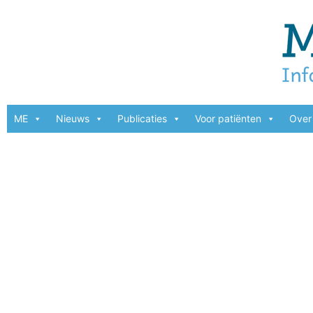
ME
Nieuws
Publicaties
Voor patiënten
Over 