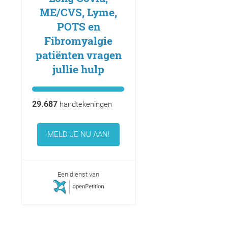
ME/CVS, Lyme,
POTS en
Fibromyalgie
patiënten vragen
jullie hulp
29.687
handtekeningen
MELD JE NU AAN!
Een dienst van