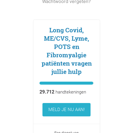
Wachtwoord vergeten?
Long Covid,
ME/CVS, Lyme,
POTS en
Fibromyalgie
patiënten vragen
jullie hulp
29.712
handtekeningen
MELD JE NU AAN!
Een dienst van