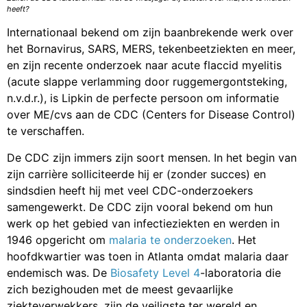
heeft?
Internationaal bekend om zijn baanbrekende werk over
het Bornavirus, SARS, MERS, tekenbeetziekten en meer,
en zijn recente onderzoek naar acute flaccid myelitis
(acute slappe verlamming door ruggemergontsteking,
n.v.d.r.), is Lipkin de perfecte persoon om informatie
over ME/cvs aan de CDC (Centers for Disease Control)
te verschaffen.
De CDC zijn immers zijn soort mensen. In het begin van
zijn carrière solliciteerde hij er (zonder succes) en
sindsdien heeft hij met veel CDC-onderzoekers
samengewerkt. De CDC zijn vooral bekend om hun
werk op het gebied van infectieziekten en werden in
1946 opgericht om
malaria te onderzoeken
. Het
hoofdkwartier was toen in Atlanta omdat malaria daar
endemisch was. De
Biosafety Level 4
-laboratoria die
zich bezighouden met de meest gevaarlijke
ziekteverwekkers, zijn de veiligste ter wereld en