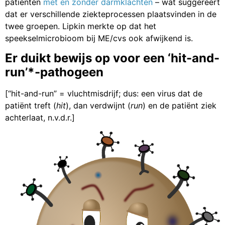
patiënten
met en zonder darmklachten
– wat suggereert
dat er verschillende ziekteprocessen plaatsvinden in de
twee groepen. Lipkin merkte op dat het
speekselmicrobioom bij ME/cvs ook afwijkend is.
Er duikt bewijs op voor een ‘hit-and-
run’*-pathogeen
[“hit-and-run” = vluchtmisdrijf; dus: een virus dat de
patiënt treft (
hit
), dan verdwijnt (
run
) en de patiënt ziek
achterlaat, n.v.d.r.]