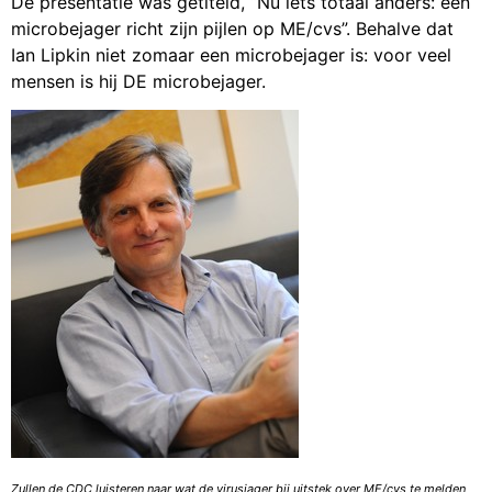
De presentatie was getiteld, “Nu iets totaal anders: een
microbejager richt zijn pijlen op ME/cvs”. Behalve dat
Ian Lipkin niet zomaar een microbejager is: voor veel
mensen is hij DE microbejager.
Zullen de CDC luisteren naar wat de virusjager bij uitstek over ME/cvs te melden