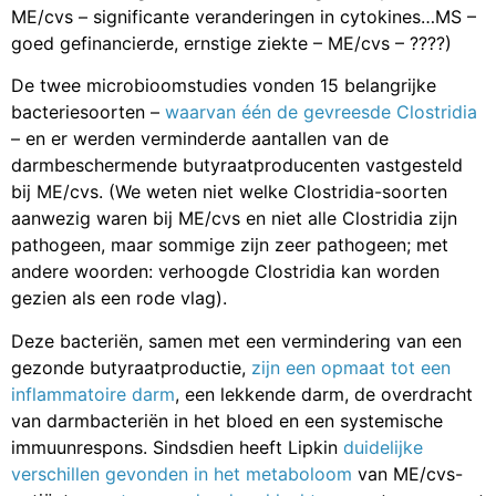
ME/cvs – significante veranderingen in cytokines…MS –
goed gefinancierde, ernstige ziekte – ME/cvs – ????)
De twee microbioomstudies vonden 15 belangrijke
bacteriesoorten –
waarvan één de gevreesde Clostridia
– en er werden verminderde aantallen van de
darmbeschermende butyraatproducenten vastgesteld
bij ME/cvs. (We weten niet welke Clostridia-soorten
aanwezig waren bij ME/cvs en niet alle Clostridia zijn
pathogeen, maar sommige zijn zeer pathogeen; met
andere woorden: verhoogde Clostridia kan worden
gezien als een rode vlag).
Deze bacteriën, samen met een vermindering van een
gezonde butyraatproductie,
zijn een opmaat tot een
inflammatoire darm
, een lekkende darm, de overdracht
van darmbacteriën in het bloed en een systemische
immuunrespons. Sindsdien heeft Lipkin
duidelijke
verschillen gevonden in het metaboloom
van ME/cvs-