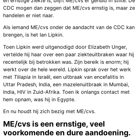
en ernstige ziekte is, blijft ME/cvs er gehuld in stilte. De
CDC mogen dan zeggen dat ME/cvs ernstig is, maar ze
handelen er niet naar.
Als iemand ME/cvs onder de aandacht van de CDC kan
brengen, is het Ian Lipkin.
Toen Lipkin werd uitgenodigd door Elizabeth Unger,
vertelde hij haar over een paar ziekteuitbraken waar hij
recentelijk bij betrokken was. Zijn bereik is enorm; hij
werkt over de hele wereld. Lipkin sprak over het werk
met
Tiliapia
in Israël, een uitbraak van encefalitis in
Uttar Pradesh, India, een mazelenuitbraak in Mumbai,
India, HIV in Zuid-Afrika. Toen ik onlangs contact met
hem opnam, was hij in Egypte.
En nu houdt hij zich bezig met ME/cvs.
ME/cvs is een ernstige, veel
voorkomende en dure aandoening.