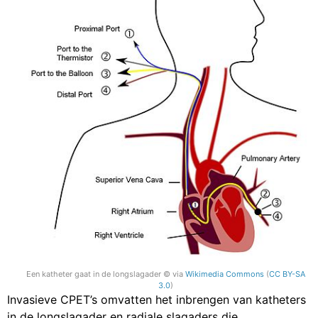
Een katheter gaat in de longslagader © via
Wikimedia Commons
(
CC BY-SA
3.0
)
Invasieve CPET’s omvatten het inbrengen van katheters
in de longslagader en radiale slagaders die