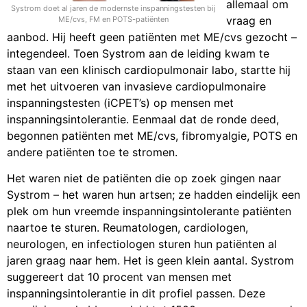
allemaal om
Systrom doet al jaren de modernste inspanningstesten bij
vraag en
ME/cvs, FM en POTS-patiënten
aanbod. Hij heeft geen patiënten met ME/cvs gezocht –
integendeel. Toen Systrom aan de leiding kwam te
staan van een klinisch cardiopulmonair labo, startte hij
met het uitvoeren van invasieve cardiopulmonaire
inspanningstesten (iCPET’s) op mensen met
inspanningsintolerantie. Eenmaal dat de ronde deed,
begonnen patiënten met ME/cvs, fibromyalgie, POTS en
andere patiënten toe te stromen.
Het waren niet de patiënten die op zoek gingen naar
Systrom – het waren hun artsen; ze hadden eindelijk een
plek om hun vreemde inspanningsintolerante patiënten
naartoe te sturen. Reumatologen, cardiologen,
neurologen, en infectiologen sturen hun patiënten al
jaren graag naar hem. Het is geen klein aantal. Systrom
suggereert dat 10 procent van mensen met
inspanningsintolerantie in dit profiel passen. Deze