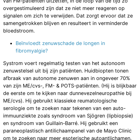
van FM-patiënten uitzetten, in de loop van de tijd zo
overgestimuleerd zijn dat ze niet meer reageren op
signalen om zich te verwijden. Dat zorgt ervoor dat ze
samengetrokken blijven en resulteert in verminderde
bloedstroom.
Beïnvloedt zenuwschade de longen in
fibromyalgie?
Systrom voert regelmatig testen van het autonoom
zenuwstelsel uit bij zijn patiënten. Huidbiopten tonen
afbraak van autonome zenuwen aan in ongeveer 70%
van zijn ME/cvs-, FM- & POTS-patiënten. (Hij is blijkbaar
de eerste om te kijken naar dunnevezelneuropathie bij
ME/cvs). Hij gebruikt klassieke reumatologische
serologie om te zoeken naar tekenen van een auto-
immuunziekte zoals syndroom van Sjögren (lipbiopsie)
en syndroom van Guillain-Barré. Hij gebruikt een
paraneoplastisch antilichaampanel van de Mayo Clinic
om te zoeken naar meer esoterische autoantlichamen.