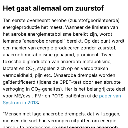
Het gaat allemaal om zuurstof
Ten eerste overheerst aerobe (zuurstofgeoriënteerde)
energieproductie het meest. Wanneer de limieten van
het aerobe energiemetabolisme bereikt zijn, wordt
iemands “anaerobe drempel” bereikt. Op dat punt wordt
een manier van energie produceren zonder zuurstof,
anaeroob metabolisme genaamd, prominent. Twee
toxische bijproducten van anaeroob metabolisme,
lactaat en CO
, stapelen zich op en veroorzaken
2
vermoeidheid, pijn etc. (Anaerobe drempels worden
geïdentificeerd tijdens de CPET-test door een abrupte
verhoging in CO
-gehaltes). Her is het belangrijkste deel
2
voor ME/cvs-, FM- en POTS-patiënten ui de
paper van
Systrom in 2013
:
“Mensen met lage anaerobe drempels, dat wil zeggen,
mensen die snel hun vermogen uitputten om energie
aeroob te produceren en
snel overgaan in anaeroob