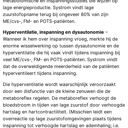
metabolomische en inspanningsstudies die wijzen op
lage energieproductie. Systrom vindt lage
zuurstofopname terug bij ongeveer 80% van zijn
ME/cvs-, FM- en POTS-patiënten.
Hyperventilatie, inspanning en dysautonomie
–
Wanneer ik hem over inspanning vroeg, merkte hij de
enorme wisselwerking op tussen dysautonomie en de
hyperventilatie die hij vaak vindt tijdens inspanning bij
veel ME/cvs-, FM- en POTS-patiënten. Systrom vindt
dat de overweldigende meerderheid van de patiënten
hyperventileert tijdens inspanning.
Die hyperventilatie wordt waarschijnlijk veroorzaakt
door een disfunctie van de kleine zenuwen die de
metaboreflex regelen. De metaboreflex verhoogt de
bloedstroom in tijden van lage zuurstof door verhoogde
hartslag en hartcontractiliteit. (Misschien leidt een
overreactie op lage zuurstofomgevingen plaats tijdens
inspanning tot verhoogde hartslag en ademhaling; i.e.