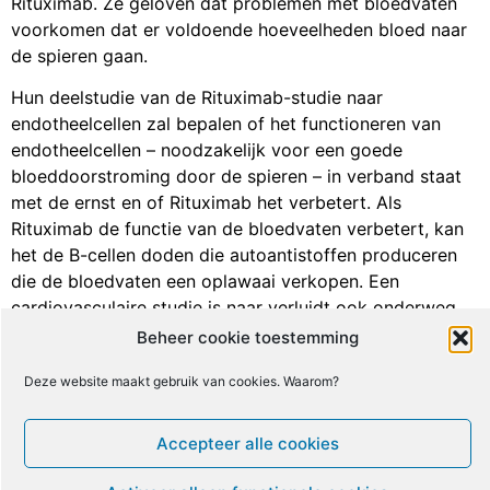
Rituximab. Ze geloven dat problemen met bloedvaten
voorkomen dat er voldoende hoeveelheden bloed naar
de spieren gaan.
Hun deelstudie van de Rituximab-studie naar
endotheelcellen zal bepalen of het functioneren van
endotheelcellen – noodzakelijk voor een goede
bloeddoorstroming door de spieren – in verband staat
met de ernst en of Rituximab het verbetert. Als
Rituximab de functie van de bloedvaten verbetert, kan
het de B-cellen doden die autoantistoffen produceren
die de bloedvaten een oplawaai verkopen. Een
cardiovasculaire studie is naar verluidt ook onderweg
aan de Stanford Universiteit.
Beheer cookie toestemming
Zoals we gezien hebben, gelooft Systrom ook dat een
Deze website maakt gebruik van cookies. Waarom?
auto-immuunproces die de bloedvaten aanvalt, aan de
gang is. De bevinding vorig jaar dat autoantilichamen
Accepteer alle cookies
tegen de adrenerge recepteren op endotheelcellen
aanwezig zijn bij
posturaal orthostatisch