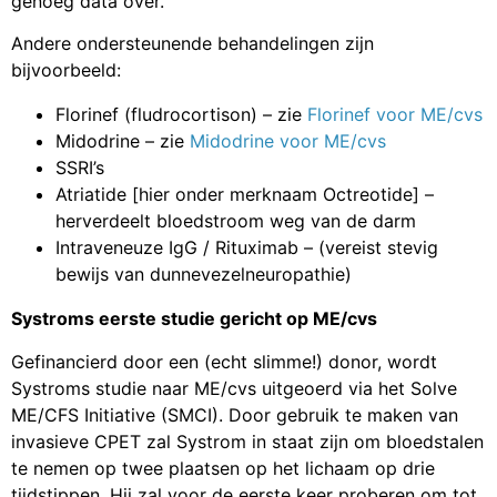
genoeg data over.
Andere ondersteunende behandelingen zijn
bijvoorbeeld:
Florinef (fludrocortison) – zie
Florinef voor ME/cvs
Midodrine – zie
Midodrine voor ME/cvs
SSRI’s
Atriatide [hier onder merknaam Octreotide] –
herverdeelt bloedstroom weg van de darm
Intraveneuze IgG / Rituximab – (vereist stevig
bewijs van dunnevezelneuropathie)
Systroms eerste studie gericht op ME/cvs
Gefinancierd door een (echt slimme!) donor, wordt
Systroms studie naar ME/cvs uitgeoerd via het Solve
ME/CFS Initiative (SMCI). Door gebruik te maken van
invasieve CPET zal Systrom in staat zijn om bloedstalen
te nemen op twee plaatsen op het lichaam op drie
tijdstippen. Hij zal voor de eerste keer proberen om tot