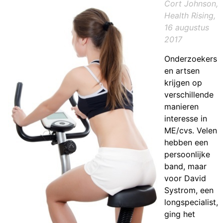
Cort Johnson,
Health Rising,
16 augustus
2017
Onderzoekers
en artsen
krijgen op
verschillende
manieren
interesse in
ME/cvs. Velen
hebben een
persoonlijke
band, maar
voor David
Systrom, een
longspecialist,
ging het