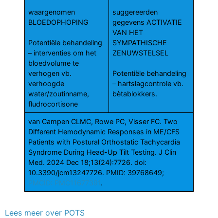
waargenomen
suggereerden
BLOEDOPHOPING
gegevens ACTIVATIE
VAN HET
Potentiële behandeling
SYMPATHISCHE
– interventies om het
ZENUWSTELSEL
bloedvolume te
verhogen vb.
Potentiële behandeling
verhoogde
– hartslagcontrole vb.
water/zoutinname,
bètablokkers.
fludrocortisone
van Campen CLMC, Rowe PC, Visser FC. Two
Different Hemodynamic Responses in ME/CFS
Patients with Postural Orthostatic Tachycardia
Syndrome During Head-Up Tilt Testing. J Clin
Med. 2024 Dec 18;13(24):7726. doi:
10.3390/jcm13247726. PMID: 39768649;
PMCID: PMC11677391
.
Lees meer over POTS