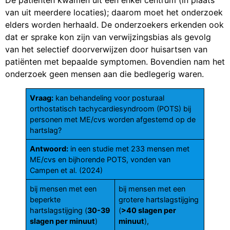
De patiënten kwamen uit één enkel centrum (in plaats
van uit meerdere locaties); daarom moet het onderzoek
elders worden herhaald. De onderzoekers erkenden ook
dat er sprake kon zijn van verwijzingsbias als gevolg
van het selectief doorverwijzen door huisartsen van
patiënten met bepaalde symptomen. Bovendien nam het
onderzoek geen mensen aan die bedlegerig waren.
Vraag:
kan behandeling voor posturaal
orthostatisch tachycardiesyndroom (POTS) bij
personen met ME/cvs worden afgestemd op de
hartslag?
Antwoord:
in een studie met 233 mensen met
ME/cvs en bijhorende POTS, vonden van
Campen et al. (2024)
bij mensen met een
bij mensen met een
beperkte
grotere hartslagstijging
hartslagstijging (
30-39
(
>40 slagen per
slagen per minuut
)
minuut
),