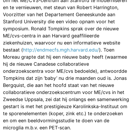
om het ME/CVS-centrum aan Stanford te moderniseren
en te vernieuwen, met steun van Robert Harrington,
Voorzitter van het Departement Geneeskunde aan
Stanford University die een video opnam voor het
symposium. Ronald Tompkins sprak over de nieuwe
ME/cvs-centra in aan Harvard geaffilieerde
ziekenhuizen, waarvoor nu een informatieve website
bestaat (
http://endmecfs.mgh.harvard.edu/
). Toen
Moreau grapte dat hij een nieuwe baby heeft (waarmee
hij de nieuwe Canadese collaboratieve
onderzoekscentra voor ME/cvs bedoelde), antwoordde
Tompkins dat zijn ‘baby’ nu drie maanden oud is. Jonas
Bergquist, die aan het hoofd staat van het nieuwe
collaboratieve onderzoekscentrum voor ME/cvs in het
Zweedse Uppsala, zei dat hij onlangs een samenwerking
gestart is met het prestigieuze Karolinkska-Instituut om
te sporenelementen (koper, zink etc.) te onderzoeken
en om een beeldvormingsstudie te doen van de
microglia m.b.v. een PET-scan.