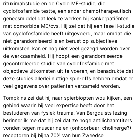
rituximabstudie en de Cyclo ME-studie, die
cyclofosfamide testte, een ander chemotherapeutisch
geneesmiddel dat leek te werken bij kankerpatiënten
met comorbide ME/cvs. Hij zei dat hij een fase II-studie
van cyclofosfamide heeft uitgevoerd, maar omdat die
niet gerandomiseerd is en berust op subjectieve
uitkomsten, kan er nog niet veel gezegd worden over
de werkzaamheid. Hij hoopt een gerandomiseerde
gecontroleerde studie van cyclofosfamide met
objectieve uitkomsten uit te voeren, en benadrukte dat
deze studies allerlei nuttige spin-offs hebben omdat er
veel gegevens over patiënten verzameld worden.
Tompkins zei dat hij naar spierbiopten wou kijken, een
gebied waarin hij veel expertise heeft door het
bestuderen van fysiek trauma. Van Bergquists lezing
herinner ik me dat hij zei dat ze hoge antilichaamtiters
vonden tegen muscarine en (onhoorbaar: cholinerge?)
receptoren bij bijna 70% van hun Zweedse