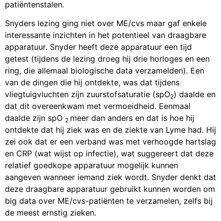
patiëntenstalen.
Snyders lezing ging niet over ME/cvs maar gaf enkele
interessante inzichten in het potentieel van draagbare
apparatuur. Snyder heeft deze apparatuur een tijd
getest (tijdens de lezing droeg hij drie horloges en een
ring, die allemaal biologische data verzamelden). Een
van de dingen die hij ontdekte, was dat tijdens
vliegtuigvluchten zijn zuurstofsaturatie (spO
) daalde en
2
dat dit overeenkwam met vermoeidheid. Eenmaal
daalde zijn spO
meer dan anders en dat is hoe hij
2
ontdekte dat hij ziek was en de ziekte van Lyme had. Hij
zei ook dat er een verband was met verhoogde hartslag
en CRP (wat wijst op infectie), wat suggereert dat deze
relatief goedkope apparatuur mogelijk kunnen
aangeven wanneer iemand ziek wordt. Snyder denkt dat
deze draagbare apparatuur gebruikt kunnen worden om
big data over ME/cvs-patiënten te verzamelen, zelfs bij
de meest ernstig zieken.