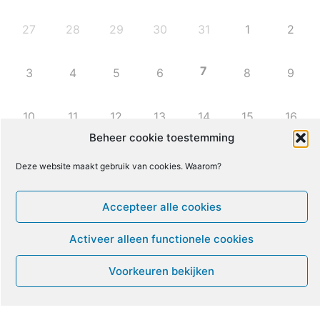
27
28
29
30
31
1
2
7
3
4
5
6
8
9
10
11
12
13
14
15
16
Beheer cookie toestemming
17
18
19
20
21
22
23
Deze website maakt gebruik van cookies. Waarom?
24
25
26
27
28
29
30
Accepteer alle cookies
Activeer alleen functionele cookies
31
1
2
3
4
5
6
Voorkeuren bekijken
Leven met ME/CVS en POTS