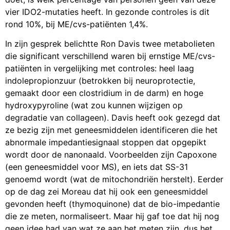
vier IDO2-mutaties heeft. In gezonde controles is dit
rond 10%, bij ME/cvs-patiënten 1,4%.
In zijn gesprek belichtte Ron Davis twee metabolieten
die significant verschillend waren bij ernstige ME/cvs-
patiënten in vergelijking met controles: heel laag
indolepropionzuur (betrokken bij neuroprotectie,
gemaakt door een clostridium in de darm) en hoge
hydroxypyroline (wat zou kunnen wijzigen op
degradatie van collageen). Davis heeft ook gezegd dat
ze bezig zijn met geneesmiddelen identificeren die het
abnormale impedantiesignaal stoppen dat opgepikt
wordt door de nanonaald. Voorbeelden zijn Capoxone
(een geneesmiddel voor MS), en iets dat SS-31
genoemd wordt (wat de mitochondriën herstelt). Eerder
op de dag zei Moreau dat hij ook een geneesmiddel
gevonden heeft (thymoquinone) dat de bio-impedantie
die ze meten, normaliseert. Maar hij gaf toe dat hij nog
geen idee had van wat ze aan het meten zijn, dus het