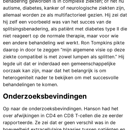
benadering geworden is in complexe ziekten; of het nu
autisme, diabetes, kanker of neurologische ziekten zijn,
allemaal worden ze als multifactorieel gezien. Hij zei dat
hij zelf een voorbeeld was van het succes van de
splitsingsbenadering, als patiënt met diabetes type II die
niet reageert op de normale therapie, maar voor wie
een andere behandeling wel werkt. Ron Tompkins pikte
daarop in door te zeggen “mijn algemene visie op deze
ziekte compatibel is met zowel lumpen als splitten.” Hij
legde uit dat er inderdaad een gemeenschappelijke
oorzaak kan zijn, maar dat het belangrijk is om
heterogeniteit nader te bekijken om met succesvolle
behandelingen te komen.
Onderzoeksbevindingen
Op naar de onderzoeksbevindingen. Hanson had het
over afwijkingen in CD4 en CD8 T-cellen die ze eerder
rapporteerde. Ze zei dat er geen verschil was in de
hoeveelheid extracellulaire blaasjes tussen patiënten en