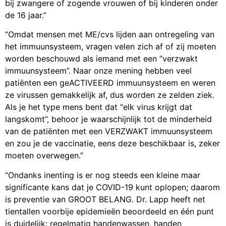
bij zwangere of zogende vrouwen of bij kinderen onder
de 16 jaar.”
“Omdat mensen met ME/cvs lijden aan ontregeling van
het immuunsysteem, vragen velen zich af of zij moeten
worden beschouwd als iemand met een “verzwakt
immuunsysteem”. Naar onze mening hebben veel
patiënten een geACTIVEERD immuunsysteem en weren
ze virussen gemakkelijk af, dus worden ze zelden ziek.
Als je het type mens bent dat “elk virus krijgt dat
langskomt”, behoor je waarschijnlijk tot de minderheid
van de patiënten met een VERZWAKT immuunsysteem
en zou je de vaccinatie, eens deze beschikbaar is, zeker
moeten overwegen.”
“Ondanks inenting is er nog steeds een kleine maar
significante kans dat je COVID-19 kunt oplopen; daarom
is preventie van GROOT BELANG. Dr. Lapp heeft net
tientallen voorbije epidemieën beoordeeld en één punt
is duidelijk: regelmatig handenwassen, handen