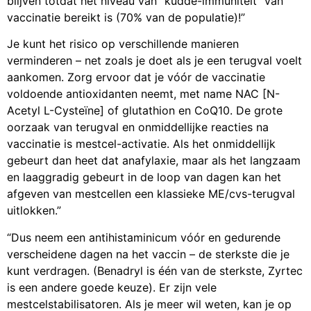
blijven totdat het niveau van “kudde-immuniteit” van
vaccinatie bereikt is (70% van de populatie)!”
Je kunt het risico op verschillende manieren
verminderen – net zoals je doet als je een terugval voelt
aankomen. Zorg ervoor dat je vóór de vaccinatie
voldoende antioxidanten neemt, met name NAC [N-
Acetyl L-Cysteïne] of glutathion en CoQ10. De grote
oorzaak van terugval en onmiddellijke reacties na
vaccinatie is mestcel-activatie. Als het onmiddellijk
gebeurt dan heet dat anafylaxie, maar als het langzaam
en laaggradig gebeurt in de loop van dagen kan het
afgeven van mestcellen een klassieke ME/cvs-terugval
uitlokken.”
“Dus neem een antihistaminicum vóór en gedurende
verscheidene dagen na het vaccin – de sterkste die je
kunt verdragen. (Benadryl is één van de sterkste, Zyrtec
is een andere goede keuze). Er zijn vele
mestcelstabilisatoren. Als je meer wil weten, kan je op