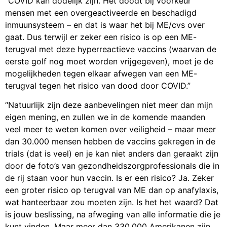
“COVID kan dodelijk zijn. Het doodt bij voorkeur
mensen met een overgeactiveerde en beschadigd
inmuunsysteem – en dat is waar het bij ME/cvs over
gaat. Dus terwijl er zeker een risico is op een ME-
terugval met deze hyperreactieve vaccins (waarvan de
eerste golf nog moet worden vrijgegeven), moet je de
mogelijkheden tegen elkaar afwegen van een ME-
terugval tegen het risico van dood door COVID.”
“Natuurlijk zijn deze aanbevelingen niet meer dan mijn
eigen mening, en zullen we in de komende maanden
veel meer te weten komen over veiligheid – maar meer
dan 30.000 mensen hebben de vaccins gekregen in de
trials (dat is veel) en je kan niet anders dan geraakt zijn
door de foto’s van gezondheidszorgprofessionals die in
de rij staan voor hun vaccin. Is er een risico? Ja. Zeker
een groter risico op terugval van ME dan op anafylaxis,
wat hanteerbaar zou moeten zijn. Is het het waard? Dat
is jouw beslissing, na afweging van alle informatie die je
kunt vinden. Maar meer dan 330.000 Amerikanen zijn