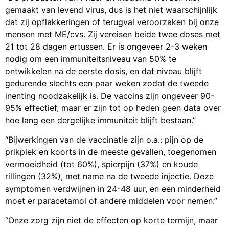
gemaakt van levend virus, dus is het niet waarschijnlijk
dat zij opflakkeringen of terugval veroorzaken bij onze
mensen met ME/cvs. Zij vereisen beide twee doses met
21 tot 28 dagen ertussen. Er is ongeveer 2-3 weken
nodig om een immuniteitsniveau van 50% te
ontwikkelen na de eerste dosis, en dat niveau blijft
gedurende slechts een paar weken zodat de tweede
inenting noodzakelijk is. De vaccins zijn ongeveer 90-
95% effectief, maar er zijn tot op heden geen data over
hoe lang een dergelijke immuniteit blijft bestaan.”
“Bijwerkingen van de vaccinatie zijn o.a.: pijn op de
prikplek en koorts in de meeste gevallen, toegenomen
vermoeidheid (tot 60%), spierpijn (37%) en koude
rillingen (32%), met name na de tweede injectie. Deze
symptomen verdwijnen in 24-48 uur, en een minderheid
moet er paracetamol of andere middelen voor nemen.”
“Onze zorg zijn niet de effecten op korte termijn, maar