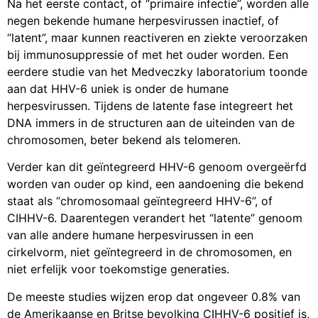
Na het eerste contact, of “primaire infectie”, worden alle
negen bekende humane herpesvirussen inactief, of
“latent”, maar kunnen reactiveren en ziekte veroorzaken
bij immunosuppressie of met het ouder worden. Een
eerdere studie van het Medveczky laboratorium toonde
aan dat HHV-6 uniek is onder de humane
herpesvirussen. Tijdens de latente fase integreert het
DNA immers in de structuren aan de uiteinden van de
chromosomen, beter bekend als telomeren.
Verder kan dit geïntegreerd HHV-6 genoom overgeërfd
worden van ouder op kind, een aandoening die bekend
staat als “chromosomaal geïntegreerd HHV-6”, of
CIHHV-6. Daarentegen verandert het “latente” genoom
van alle andere humane herpesvirussen in een
cirkelvorm, niet geïntegreerd in de chromosomen, en
niet erfelijk voor toekomstige generaties.
De meeste studies wijzen erop dat ongeveer 0.8% van
de Amerikaanse en Britse bevolking CIHHV-6 positief is,