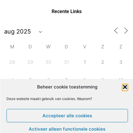
Recente Links
M
D
W
D
V
Z
Z
28
29
30
31
1
2
3
4
5
6
7
8
9
10
Beheer cookie toestemming
11
12
13
14
15
16
17
Deze website maakt gebruik van cookies. Waarom?
Accepteer alle cookies
18
19
20
21
22
23
24
Activeer alleen functionele cookies