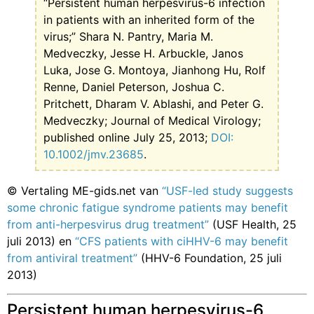
“Persistent human herpesvirus-6 infection
in patients with an inherited form of the
virus;” Shara N. Pantry, Maria M.
Medveczky, Jesse H. Arbuckle, Janos
Luka, Jose G. Montoya, Jianhong Hu, Rolf
Renne, Daniel Peterson, Joshua C.
Pritchett, Dharam V. Ablashi, and Peter G.
Medveczky; Journal of Medical Virology;
published online July 25, 2013;
DOI:
10.1002/jmv.23685
.
© Vertaling ME-gids.net van
“USF-led study suggests
some chronic fatigue syndrome patients may benefit
from anti-herpesvirus drug treatment”
(USF Health, 25
juli 2013) en
“
CFS
patients with ciHHV-6 may benefit
from antiviral treatment”
(HHV-6 Foundation, 25 juli
2013)
Persistent human herpesvirus-6