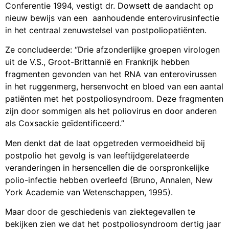
nieuw bewijs van een aanhoudende enterovirusinfectie
in het centraal zenuwstelsel van postpoliopatiënten.
Ze concludeerde: “Drie afzonderlijke groepen virologen
uit de V.S., Groot-Brittannië en Frankrijk hebben
fragmenten gevonden van het RNA van enterovirussen
in het ruggenmerg, hersenvocht en bloed van een aantal
patiënten met het postpoliosyndroom. Deze fragmenten
zijn door sommigen als het poliovirus en door anderen
als Coxsackie geïdentificeerd.”
Men denkt dat de laat opgetreden vermoeidheid bij
postpolio het gevolg is van leeftijdgerelateerde
veranderingen in hersencellen die de oorspronkelijke
polio-infectie hebben overleefd (Bruno, Annalen, New
York Academie van Wetenschappen, 1995).
Maar door de geschiedenis van ziektegevallen te
bekijken zien we dat het postpoliosyndroom dertig jaar
na de eerste besmetting optreedt. Dus zien we ook