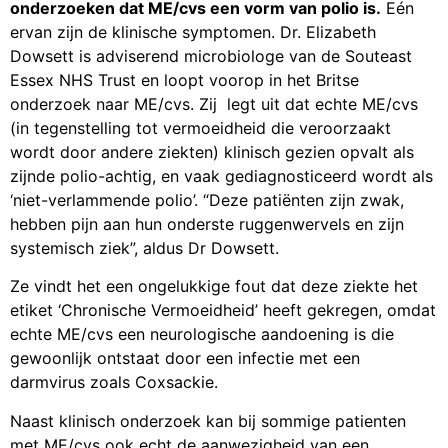
ervan zijn de klinische symptomen. Dr. Elizabeth
Dowsett is adviserend microbiologe van de Souteast
Essex NHS Trust en loopt voorop in het Britse
onderzoek naar ME/cvs. Zij legt uit dat echte ME/cvs
(in tegenstelling tot vermoeidheid die veroorzaakt
wordt door andere ziekten) klinisch gezien opvalt als
zijnde polio-achtig, en vaak gediagnosticeerd wordt als
‘niet-verlammende polio’. “Deze patiënten zijn zwak,
hebben pijn aan hun onderste ruggenwervels en zijn
systemisch ziek”, aldus Dr Dowsett.
Ze vindt het een ongelukkige fout dat deze ziekte het
etiket ‘Chronische Vermoeidheid’ heeft gekregen, omdat
echte ME/cvs een neurologische aandoening is die
gewoonlijk ontstaat door een infectie met een
darmvirus zoals Coxsackie.
Naast klinisch onderzoek kan bij sommige patienten
met ME/cvs ook echt de aanwezigheid van een