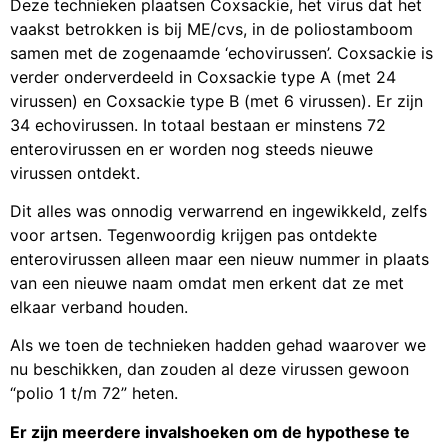
vaakst betrokken is bij ME/cvs, in de poliostamboom
samen met de zogenaamde ‘echovirussen’. Coxsackie is
verder onderverdeeld in Coxsackie type A (met 24
virussen) en Coxsackie type B (met 6 virussen). Er zijn
34 echovirussen. In totaal bestaan er minstens 72
enterovirussen en er worden nog steeds nieuwe
virussen ontdekt.
Dit alles was onnodig verwarrend en ingewikkeld, zelfs
voor artsen. Tegenwoordig krijgen pas ontdekte
enterovirussen alleen maar een nieuw nummer in plaats
van een nieuwe naam omdat men erkent dat ze met
elkaar verband houden.
Als we toen de technieken hadden gehad waarover we
nu beschikken, dan zouden al deze virussen gewoon
“polio 1 t/m 72” heten.
Er zijn meerdere invalshoeken om de hypothese te
onderzoeken dat ME/cvs een vorm van polio is.
Eén