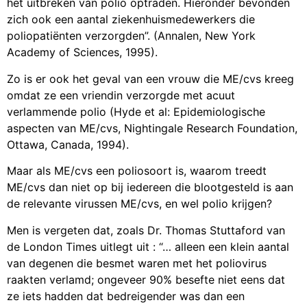
zich ook een aantal ziekenhuismedewerkers die
poliopatiënten verzorgden”. (Annalen, New York
Academy of Sciences, 1995).
Zo is er ook het geval van een vrouw die ME/cvs kreeg
omdat ze een vriendin verzorgde met acuut
verlammende polio (Hyde et al: Epidemiologische
aspecten van ME/cvs, Nightingale Research Foundation,
Ottawa, Canada, 1994).
Maar als ME/cvs een poliosoort is, waarom treedt
ME/cvs dan niet op bij iedereen die blootgesteld is aan
de relevante virussen ME/cvs, en wel polio krijgen?
Men is vergeten dat, zoals Dr. Thomas Stuttaford van
de London Times uitlegt uit : “… alleen een klein aantal
van degenen die besmet waren met het poliovirus
raakten verlamd; ongeveer 90% besefte niet eens dat
ze iets hadden dat bedreigender was dan een
verkoudheid.” Bij polio en ME/cvs wordt de vatbaarheid