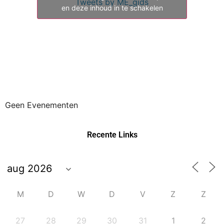
en deze inhoud in te schakelen
Geen Evenementen
Recente Links
M
D
W
D
V
Z
Z
27
28
29
30
31
1
2