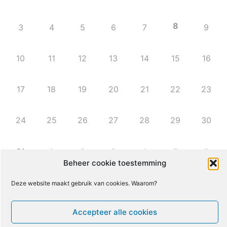
8
3
4
5
6
7
9
10
11
12
13
14
15
16
Beheer cookie toestemming
17
18
19
20
21
22
23
Deze website maakt gebruik van cookies. Waarom?
24
25
26
27
28
29
30
Accepteer alle cookies
31
1
2
3
4
5
6
Activeer alleen functionele cookies
Voorkeuren bekijken
Leven met ME/CVS en POTS
De Vragendokter
Het PAIS protest