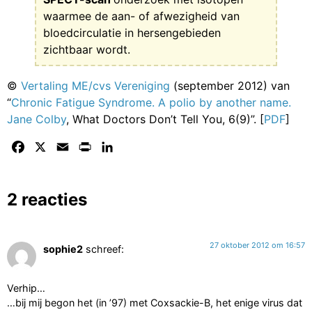
waarmee de aan- of afwezigheid van
bloedcirculatie in hersengebieden
zichtbaar wordt.
©
Vertaling ME/cvs Vereniging
(september 2012) van
“
Chronic Fatigue Syndrome. A polio by another name.
Jane Colby
, What Doctors Don’t Tell You, 6(9)”. [
PDF
]
Facebook
X
Email
Print
LinkedIn
2 reacties
27 oktober 2012 om 16:57
sophie2
schreef:
Verhip…
…bij mij begon het (in ’97) met Coxsackie-B, het enige virus dat
ooit *officieel* is vastgesteld