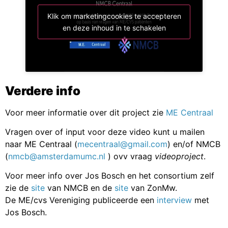
Klik om marketingcookies te accepteren
en deze inhoud in te schakelen
Verdere info
Voor meer informatie over dit project zie
ME Centraal
Vragen over of input voor deze video kunt u mailen
naar ME Centraal (
mecentraal@gmail.com
) en/of NMCB
(
nmcb@amsterdamumc.nl
) ovv vraag
videoproject
.
Voor meer info over Jos Bosch en het consortium zelf
zie de
site
van NMCB en de
site
van ZonMw.
De ME/cvs Vereniging publiceerde een
interview
met
Jos Bosch.