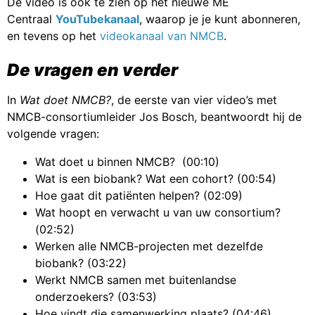
De video is ook te zien op het nieuwe ME
Centraal
YouTubekanaal
, waarop je je kunt abonneren,
en tevens op het
videokanaal van NMCB
.
De vragen en verder
In
Wat doet NMCB?
, de eerste van vier video’s met
NMCB-consortiumleider Jos Bosch, beantwoordt hij de
volgende vragen:
Wat doet u binnen NMCB? (00:10)
Wat is een biobank? Wat een cohort? (00:54)
Hoe gaat dit patiënten helpen? (02:09)
Wat hoopt en verwacht u van uw consortium?
(02:52)
Werken alle NMCB-projecten met dezelfde
biobank? (03:22)
Werkt NMCB samen met buitenlandse
onderzoekers? (03:53)
Hoe vindt die samenwerking plaats? (04:46)