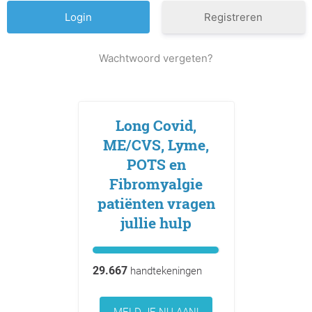
Registreren
Wachtwoord vergeten?
Long Covid,
ME/CVS, Lyme,
POTS en
Fibromyalgie
patiënten vragen
jullie hulp
29.667
handtekeningen
MELD JE NU AAN!