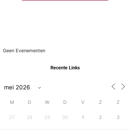
Geen Evenementen
Recente Links
M
D
W
D
V
Z
Z
27
28
29
30
1
2
3