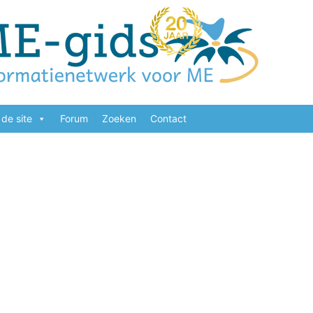
de site
Forum
Zoeken
Contact