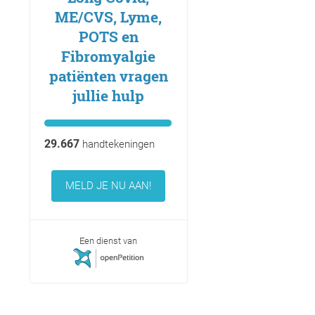
ME/CVS, Lyme,
POTS en
Fibromyalgie
patiënten vragen
jullie hulp
29.667
handtekeningen
MELD JE NU AAN!
Een dienst van