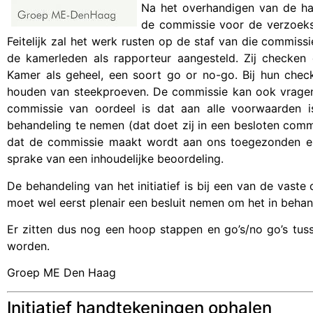
Na het overhandigen van de hand
de commissie voor de verzoeksc
Feitelijk zal het werk rusten op de staf van die commis
de kamerleden als rapporteur aangesteld. Zij checken 
Kamer als geheel, een soort go or no-go. Bij hun chec
houden van steekproeven. De commissie kan ook vragen s
commissie van oordeel is dat aan alle voorwaarden is 
behandeling te nemen (dat doet zij in een besloten commi
dat de commissie maakt wordt aan ons toegezonden en 
sprake van een inhoudelijke beoordeling.
De behandeling van het initiatief is bij een van de vast
moet wel eerst plenair een besluit nemen om het in behan
Er zitten dus nog een hoop stappen en go’s/no go’s tus
worden.
Groep ME Den Haag
Initiatief handtekeningen ophalen