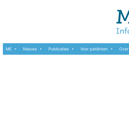
ME
Nieuws
Publicaties
Voor patiënten
Over 