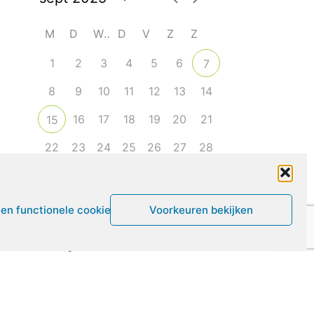
M
D
W
D
V
Z
Z
1
2
3
4
5
6
7
8
9
10
11
12
13
14
16
17
18
19
20
21
15
22
23
24
25
26
27
28
29
30
1
2
3
4
5
een functionele cookies
Voorkeuren bekijken
Leven met ME/CVS en POTS
De Vragendokter
Het PAIS protest
Not Recovered Belgium
Vrouw met ME