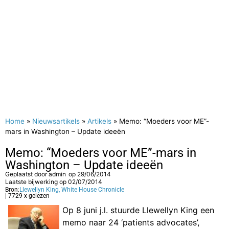
Home
»
Nieuwsartikels
»
Artikels
»
Memo: “Moeders voor ME”-
mars in Washington – Update ideeën
Memo: “Moeders voor ME”-mars in
Washington – Update ideeën
Geplaatst door
admin
op
29/06/2014
Laatste bijwerking op 02/07/2014
Bron:
Llewellyn King, White House Chronicle
| 7729 x gelezen
Op 8 juni j.l. stuurde Llewellyn King een
memo naar 24 ‘patients advocates’,