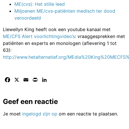
ME(cvs): Het stille leed
Miljoenen ME/cvs-patiënten medisch ter dood
veroordeeld
Llewellyn King heeft ook een youtube kanaal met
ME/CFS Alert voorlichtingvideo’s
: vraaggesprekken met
patiënten en experts en monologen (aflevering 1 tot
63):
http://www.hetalternatief.org/MEdia%20King%20MECFS%
Facebook
X
Email
Print
LinkedIn
Geef een reactie
Je moet
ingelogd zijn op
om een reactie te plaatsen.