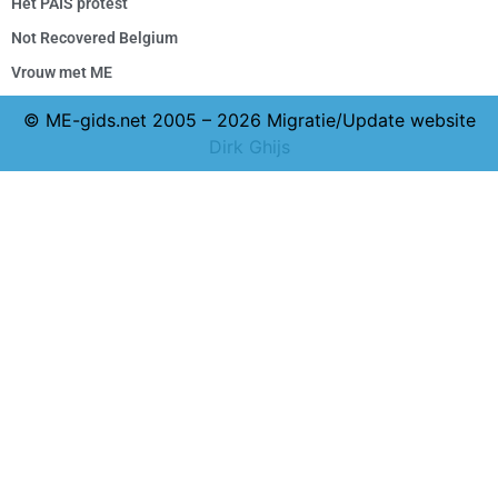
Het PAIS protest
Not Recovered Belgium
Vrouw met ME
© ME-gids.net 2005 – 2026 Migratie/Update website
Dirk Ghijs