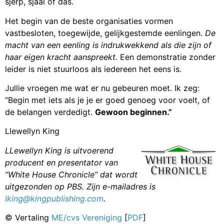
sjerp, sjaal of das.
Het begin van de beste organisaties vormen
vastbesloten, toegewijde, gelijkgestemde eenlingen.
De
macht van een eenling is indrukwekkend als die zijn of
haar eigen kracht aanspreekt.
Een demonstratie zonder
leider is niet stuurloos als iedereen het eens is.
Jullie vroegen me wat er nu gebeuren moet. Ik zeg:
“Begin met iets als je je er goed genoeg voor voelt, of
de belangen verdedigt.
Gewoon beginnen.”
Llewellyn King
LLewellyn King is uitvoerend
producent en presentator van
“White House Chronicle” dat wordt
uitgezonden op PBS. Zijn e-mailadres is
lking@kingpublishing.com
.
© Vertaling
ME/cvs Vereniging
[
PDF
]