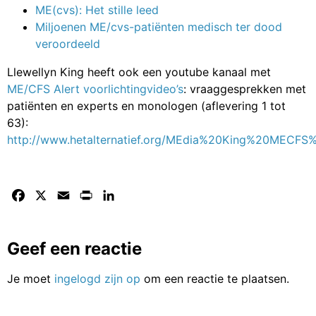
ME(cvs): Het stille leed
Miljoenen ME/cvs-patiënten medisch ter dood
veroordeeld
Llewellyn King heeft ook een youtube kanaal met
ME/CFS Alert voorlichtingvideo’s
: vraaggesprekken met
patiënten en experts en monologen (aflevering 1 tot
63):
http://www.hetalternatief.org/MEdia%20King%20MECFS%
Facebook
X
Email
Print
LinkedIn
Geef een reactie
Je moet
ingelogd zijn op
om een reactie te plaatsen.