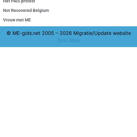
Het PAIS protest
Not Recovered Belgium
Vrouw met ME
© ME-gids.net 2005 – 2026 Migratie/Update website
Dirk Ghijs