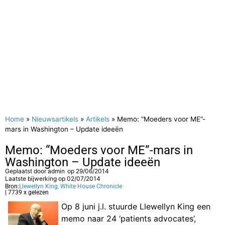
Home
»
Nieuwsartikels
»
Artikels
»
Memo: “Moeders voor ME”-
mars in Washington – Update ideeën
Memo: “Moeders voor ME”-mars in
Washington – Update ideeën
Geplaatst door
admin
op
29/06/2014
Laatste bijwerking op 02/07/2014
Bron:
Llewellyn King, White House Chronicle
| 7739 x gelezen
Op 8 juni j.l. stuurde Llewellyn King een
memo naar 24 ‘patients advocates’,