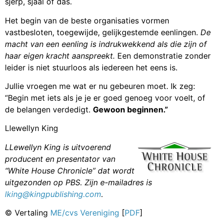
sjerp, sjaal of das.
Het begin van de beste organisaties vormen
vastbesloten, toegewijde, gelijkgestemde eenlingen.
De
macht van een eenling is indrukwekkend als die zijn of
haar eigen kracht aanspreekt.
Een demonstratie zonder
leider is niet stuurloos als iedereen het eens is.
Jullie vroegen me wat er nu gebeuren moet. Ik zeg:
“Begin met iets als je je er goed genoeg voor voelt, of
de belangen verdedigt.
Gewoon beginnen.”
Llewellyn King
LLewellyn King is uitvoerend
producent en presentator van
“White House Chronicle” dat wordt
uitgezonden op PBS. Zijn e-mailadres is
lking@kingpublishing.com
.
© Vertaling
ME/cvs Vereniging
[
PDF
]