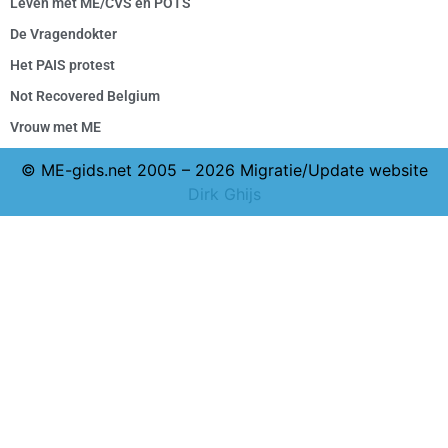
Leven met ME/CVS en POTS
De Vragendokter
Het PAIS protest
Not Recovered Belgium
Vrouw met ME
© ME-gids.net 2005 – 2026 Migratie/Update website
Dirk Ghijs