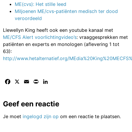
ME(cvs): Het stille leed
Miljoenen ME/cvs-patiënten medisch ter dood
veroordeeld
Llewellyn King heeft ook een youtube kanaal met
ME/CFS Alert voorlichtingvideo’s
: vraaggesprekken met
patiënten en experts en monologen (aflevering 1 tot
63):
http://www.hetalternatief.org/MEdia%20King%20MECFS%
Facebook
X
Email
Print
LinkedIn
Geef een reactie
Je moet
ingelogd zijn op
om een reactie te plaatsen.