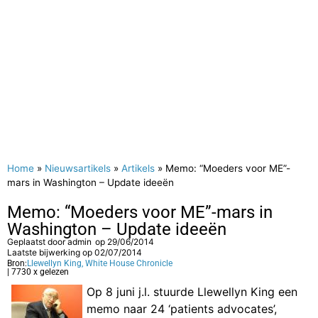
Home
»
Nieuwsartikels
»
Artikels
»
Memo: “Moeders voor ME”-
mars in Washington – Update ideeën
Memo: “Moeders voor ME”-mars in
Washington – Update ideeën
Geplaatst door
admin
op
29/06/2014
Laatste bijwerking op 02/07/2014
Bron:
Llewellyn King, White House Chronicle
| 7730 x gelezen
Op 8 juni j.l. stuurde Llewellyn King een
memo naar 24 ‘patients advocates’,