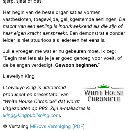
sjerp, sjaal of das.
Het begin van de beste organisaties vormen
vastbesloten, toegewijde, gelijkgestemde eenlingen.
De
macht van een eenling is indrukwekkend als die zijn of
haar eigen kracht aanspreekt.
Een demonstratie zonder
leider is niet stuurloos als iedereen het eens is.
Jullie vroegen me wat er nu gebeuren moet. Ik zeg:
“Begin met iets als je je er goed genoeg voor voelt, of
de belangen verdedigt.
Gewoon beginnen.”
Llewellyn King
LLewellyn King is uitvoerend
producent en presentator van
“White House Chronicle” dat wordt
uitgezonden op PBS. Zijn e-mailadres is
lking@kingpublishing.com
.
© Vertaling
ME/cvs Vereniging
[
PDF
]