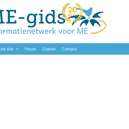
de site
Forum
Zoeken
Contact