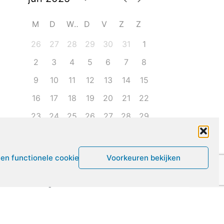
M
D
W
D
V
Z
Z
26
27
28
29
30
31
1
2
3
4
5
6
7
8
9
10
11
12
13
14
15
16
17
18
19
20
21
22
23
24
25
26
27
28
29
30
1
2
3
4
5
6
een functionele cookies
Voorkeuren bekijken
Leven met ME/CVS en POTS
De Vragendokter
Het PAIS protest
Not Recovered Belgium