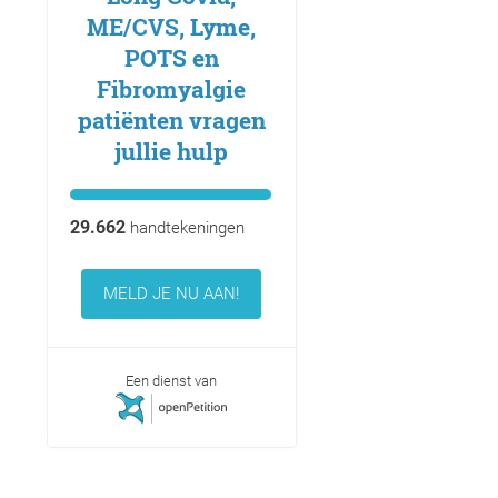
ME/CVS, Lyme,
POTS en
Fibromyalgie
patiënten vragen
jullie hulp
29.662
handtekeningen
MELD JE NU AAN!
Een dienst van