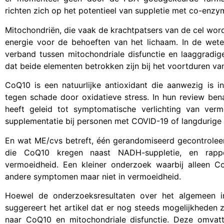
richten zich op het potentieel van suppletie met co-enz
Mitochondriën, die vaak de krachtpatsers van de cel word
energie voor de behoeften van het lichaam. In de wete
verband tussen mitochondriale disfunctie en laaggradig
dat beide elementen betrokken zijn bij het voortduren v
CoQ10 is een natuurlijke antioxidant die aanwezig is 
tegen schade door oxidatieve stress. In hun review be
heeft geleid tot symptomatische verlichting van ver
supplementatie bij personen met COVID-19 of langdurige
En wat ME/cvs betreft, één gerandomiseerd gecontrole
die CoQ10 kregen naast NADH-suppletie, en rappor
vermoeidheid. Een kleiner onderzoek waarbij alleen C
andere symptomen maar niet in vermoeidheid.
Hoewel de onderzoeksresultaten over het algemeen inco
suggereert het artikel dat er nog steeds mogelijkheden z
naar CoQ10 en mitochondriale disfunctie. Deze omvat