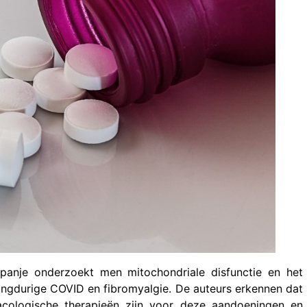
Spanje onderzoekt men mitochondriale disfunctie en het
ngdurige COVID en fibromyalgie. De auteurs erkennen dat
ologische therapieën zijn voor deze aandoeningen en