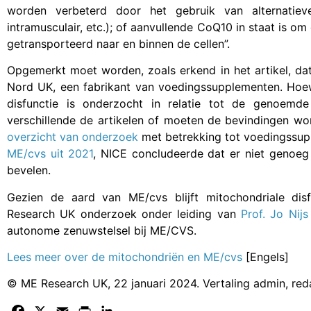
worden verbeterd door het gebruik van alternatieve t
intramusculair, etc.); of aanvullende CoQ10 in staat is 
getransporteerd naar en binnen de cellen”.
Opgemerkt moet worden, zoals erkend in het artikel, da
Nord UK, een fabrikant van voedingssupplementen. Hoewe
disfunctie is onderzocht in relatie tot de genoemde
verschillende de artikelen of moeten de bevindingen wo
overzicht van onderzoek
met betrekking tot voedingssu
ME/cvs uit 2021
, NICE concludeerde dat er niet genoe
bevelen.
Gezien de aard van ME/cvs blijft mitochondriale dis
Research UK onderzoek onder leiding van
Prof. Jo Nijs
autonome zenuwstelsel bij ME/CVS.
Lees meer over de mitochondriën en ME/cvs
[Engels]
© ME Research UK, 22 januari 2024. Vertaling admin, red