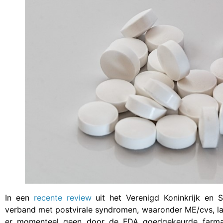
In een
recente review
uit het Verenigd Koninkrijk en 
verband met postvirale syndromen, waaronder ME/cvs, la
er momenteel geen door de FDA goedgekeurde farmac