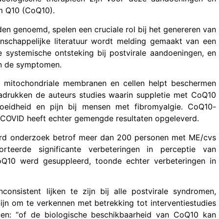
ym Q10 (CoQ10).
en genoemd, spelen een cruciale rol bij het genereren van
nschappelijke literatuur wordt melding gemaakt van een
e systemische ontsteking bij postvirale aandoeningen, en
an de symptomen.
in mitochondriale membranen en cellen helpt beschermen
nadrukken de auteurs studies waarin suppletie met CoQ10
moeidheid en pijn bij mensen met fibromyalgie. CoQ10-
 COVID heeft echter gemengde resultaten opgeleverd.
erd onderzoek betrof meer dan 200 personen met ME/cvs
teerde significante verbeteringen in perceptie van
oQ10 werd gesuppleerd, toonde echter verbeteringen in
nsistent lijken te zijn bij alle postvirale syndromen,
ijn om te verkennen met betrekking tot interventiestudies
ten: “of de biologische beschikbaarheid van CoQ10 kan