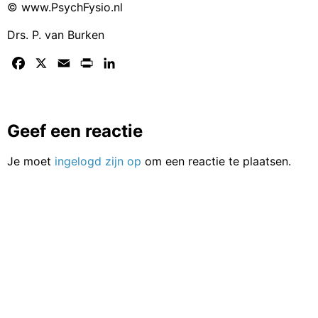
© www.PsychFysio.nl
Drs. P. van Burken
Facebook
X
Email
Print
LinkedIn
Geef een reactie
Je moet
ingelogd zijn op
om een reactie te plaatsen.