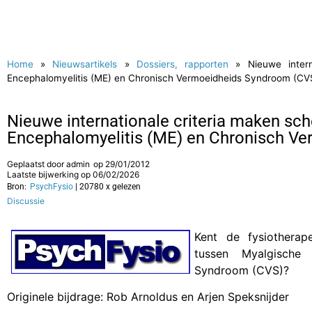
Home
»
Nieuwsartikels
»
Dossiers, rapporten
»
Nieuwe inter
Encephalomyelitis (ME) en Chronisch Vermoeidheids Syndroom (CV
Nieuwe internationale criteria maken sc
Encephalomyelitis (ME) en Chronisch V
Geplaatst door
admin
op
29/01/2012
Laatste bijwerking op 06/02/2026
Bron:
PsychFysio
| 20780 x gelezen
Discussie
Kent de fysiotherapeu
tussen Myalgische 
Syndroom (CVS)?
Originele bijdrage: Rob Arnoldus en Arjen Speksnijder