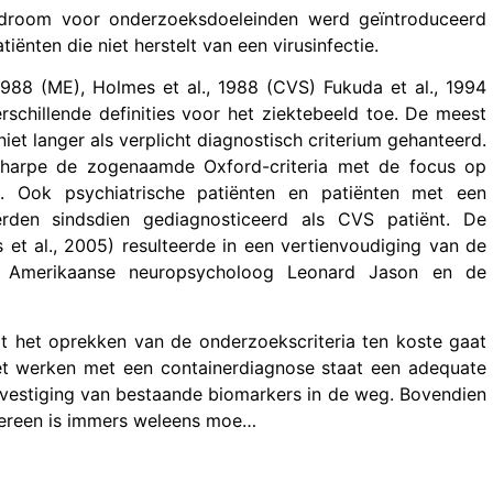
ndroom voor onderzoeksdoeleinden werd geïntroduceerd
iënten die niet herstelt van een virusinfectie.
988 (ME), Holmes et al., 1988 (CVS) Fukuda et al., 1994
chillende definities voor het ziektebeeld toe. De meest
iet langer als verplicht diagnostisch criterium gehanteerd.
 Sharpe de zogenaamde Oxford-criteria met de focus op
n. Ook psychiatrische patiënten en patiënten met een
rden sindsdien gediagnosticeerd als CVS patiënt. De
s et al., 2005) resulteerde in een vertienvoudiging van de
de Amerikaanse neuropsycholoog Leonard Jason en de
t het oprekken van de onderzoekscriteria ten koste gaat
et werken met een containerdiagnose staat een adequate
evestiging van bestaande biomarkers in de weg. Bovendien
edereen is immers weleens moe…