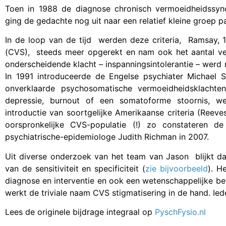
Toen in 1988 de diagnose chronisch vermoeidheidssy
ging de gedachte nog uit naar een relatief kleine groep pat
In de loop van de tijd werden deze criteria, Ramsay, 1
(CVS), steeds meer opgerekt en nam ook het aantal vers
onderscheidende klacht – inspanningsintolerantie – werd n
In 1991 introduceerde de Engelse psychiater Michael
onverklaarde psychosomatische vermoeidheidsklachte
depressie, burnout of een somatoforme stoornis, we
introductie van soortgelijke Amerikaanse criteria (Reeve
oorspronkelijke CVS-populatie (!) zo constateren 
psychiatrische-epidemiologe Judith Richman in 2007.
Uit diverse onderzoek van het team van Jason blijkt da
van de sensitiviteit en specificiteit (
zie bijvoorbeeld
). H
diagnose en interventie en ook een wetenschappelijke b
werkt de triviale naam CVS stigmatisering in de hand. I
Lees de originele bijdrage integraal op
PyschFysio.nl