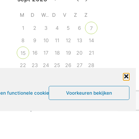
M
D
W
D
V
Z
Z
1
2
3
4
5
6
7
8
9
10
11
12
13
14
16
17
18
19
20
21
15
22
23
24
25
26
27
28
29
30
1
2
3
4
5
een functionele cookies
Voorkeuren bekijken
Leven met ME/CVS en POTS
De Vragendokter
Het PAIS protest
Not Recovered Belgium
Vrouw met ME