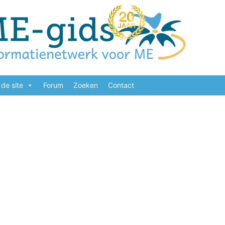
de site
Forum
Zoeken
Contact