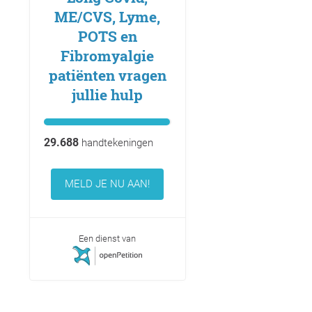
ME/CVS, Lyme,
POTS en
Fibromyalgie
patiënten vragen
jullie hulp
29.688
handtekeningen
MELD JE NU AAN!
Een dienst van