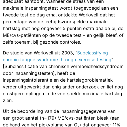
adequaat aantoont. Wanneer de stress van een
maximale inspanningstest wordt toegevoegd aan een
tweede test de dag erna, ontdekte Workwell dat het
percentage van de leeftijdsvoorspelde maximale
hartslag met nog ongeveer 5 punten extra daalde bij de
ME/cvs-patiënten op de tweede test – en gelijk bleef, of
zelfs toenam, bij gezonde controles.
De studie van Workwell uit 2003, “
Subclassifying
chronic fatigue syndrome through exercise testing
”
[Subclassificatie van chronisch vermoeidheidssyndroom
door inspanningstesten], heeft de
inspanningsintolerantie en de hartslagproblematiek
verder uitgewerkt dan enig ander onderzoek en liet nog
ernstigere dalingen in de voorspelde maximale hartslag
zien.
Uit de beoordeling van de inspanningsgegevens van
een groot aantal (n=179) ME/cvs-patiënten bleek (aan
de hand van het piekvolume van O
) dat ongeveer 11%
2