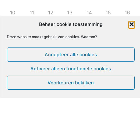
10
11
12
13
14
15
16
Beheer cookie toestemming
17
18
19
20
21
22
23
Deze website maakt gebruik van cookies. Waarom?
24
25
26
27
28
29
30
Accepteer alle cookies
Activeer alleen functionele cookies
31
1
2
3
4
5
6
Voorkeuren bekijken
Leven met ME/CVS en POTS
De Vragendokter
Het PAIS protest
Not Recovered Belgium
Vrouw met ME