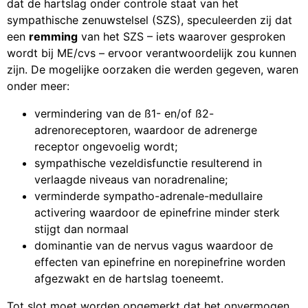
dat de hartslag onder controle staat van het
sympathische zenuwstelsel (SZS), speculeerden zij dat
een
remming
van het SZS – iets waarover gesproken
wordt bij ME/cvs – ervoor verantwoordelijk zou kunnen
zijn. De mogelijke oorzaken die werden gegeven, waren
onder meer:
vermindering van de ß1- en/of ß2-
adrenoreceptoren, waardoor de adrenerge
receptor ongevoelig wordt;
sympathische vezeldisfunctie resulterend in
verlaagde niveaus van noradrenaline;
verminderde sympatho-adrenale-medullaire
activering waardoor de epinefrine minder sterk
stijgt dan normaal
dominantie van de nervus vagus waardoor de
effecten van epinefrine en norepinefrine worden
afgezwakt en de hartslag toeneemt.
Tot slot moet worden opgemerkt dat het onvermogen