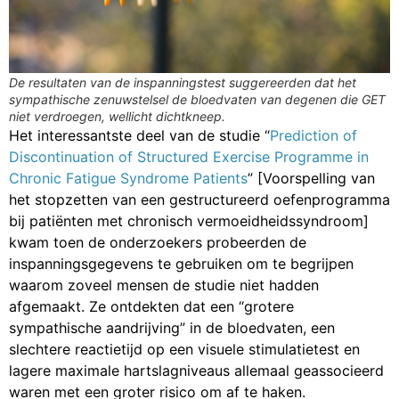
De resultaten van de inspanningstest suggereerden dat het
sympathische zenuwstelsel de bloedvaten van degenen die GET
niet verdroegen, wellicht dichtkneep.
Het interessantste deel van de studie “
Prediction of
Discontinuation of Structured Exercise Programme in
Chronic Fatigue Syndrome Patients
” [Voorspelling van
het stopzetten van een gestructureerd oefenprogramma
bij patiënten met chronisch vermoeidheidssyndroom]
kwam toen de onderzoekers probeerden de
inspanningsgegevens te gebruiken om te begrijpen
waarom zoveel mensen de studie niet hadden
afgemaakt. Ze ontdekten dat een “grotere
sympathische aandrijving” in de bloedvaten, een
slechtere reactietijd op een visuele stimulatietest en
lagere maximale hartslagniveaus allemaal geassocieerd
waren met een groter risico om af te haken.