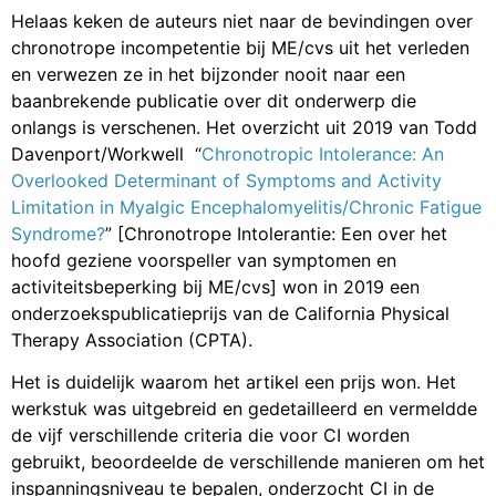
Helaas keken de auteurs niet naar de bevindingen over
chronotrope incompetentie bij ME/cvs uit het verleden
en verwezen ze in het bijzonder nooit naar een
baanbrekende publicatie over dit onderwerp die
onlangs is verschenen. Het overzicht uit 2019 van Todd
Davenport/Workwell “
Chronotropic Intolerance: An
Overlooked Determinant of Symptoms and Activity
Limitation in Myalgic Encephalomyelitis/Chronic Fatigue
Syndrome?
” [Chronotrope Intolerantie: Een over het
hoofd geziene voorspeller van symptomen en
activiteitsbeperking bij ME/cvs] won in 2019 een
onderzoekspublicatieprijs van de California Physical
Therapy Association (CPTA).
Het is duidelijk waarom het artikel een prijs won. Het
werkstuk was uitgebreid en gedetailleerd en vermeldde
de vijf verschillende criteria die voor CI worden
gebruikt, beoordeelde de verschillende manieren om het
inspanningsniveau te bepalen, onderzocht CI in de