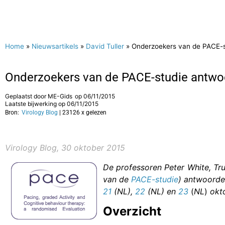
Home
»
Nieuwsartikels
»
David Tuller
»
Onderzoekers van de PACE-s
Onderzoekers van de PACE-studie antwoo
Geplaatst door
ME-Gids
op
06/11/2015
Laatste bijwerking op 06/11/2015
Bron:
Virology Blog
| 23126 x gelezen
Virology Blog, 30 oktober 2015
De professoren Peter White, T
van de
PACE-studie
) antwoorde
21
(
NL
),
22
(
NL
) en
23
(
NL
)
okto
Overzicht