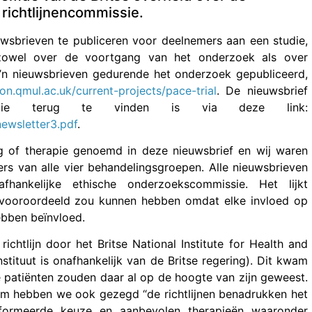
richtlijnencommissie.
sbrieven te publiceren voor deelnemers aan een studie,
zowel over de voortgang van het onderzoek als over
’n nieuwsbrieven gedurende het onderzoek gepubliceerd,
on.qmul.ac.uk/current-projects/pace-trial
. De nieuwsbrief
 die terug te vinden is via deze link:
ewsletter3.pdf
.
ng of therapie genoemd in deze nieuwsbrief en wij waren
s van alle vier behandelingsgroepen. Alle nieuwsbrieven
ankelijke ethische onderzoekscommissie. Het lijkt
bevooroordeeld zou kunnen hebben omdat elke invloed op
ebben beïnvloed.
chtlijn door het Britse National Institute for Health and
stituut is onafhankelijk van de Britse regering). Dit kwam
 patiënten zouden daar al op de hoogte van zijn geweest.
orm hebben we ook gezegd “de richtlijnen benadrukken het
nformeerde keuze en aanbevolen therapieën waaronder