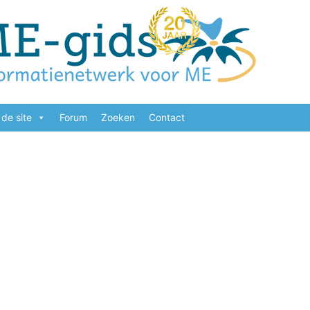
de site
Forum
Zoeken
Contact