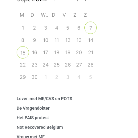
M
D
W
D
V
Z
Z
1
2
3
4
5
6
7
8
9
10
11
12
13
14
16
17
18
19
20
21
15
22
23
24
25
26
27
28
29
30
1
2
3
4
5
Leven met ME/CVS en POTS
De Vragendokter
Het PAIS protest
Not Recovered Belgium
Vrouw met ME