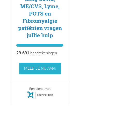
ME/CVS, Lyme,
POTS en
Fibromyalgie
patiënten vragen
jullie hulp
29.691
handtekeningen
MELD JE NU AAN!
Een dienst van