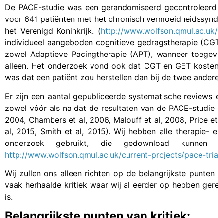
De PACE-studie was een gerandomiseerd gecontroleerd 
voor 641 patiënten met het chronisch vermoeidheidssynd
het Verenigd Koninkrijk. (
http://www.wolfson.qmul.ac.uk/c
individueel aangeboden cognitieve gedragstherapie (CGT
zowel Adaptieve Pacingtherapie (APT), wanneer toegev
alleen. Het onderzoek vond ook dat CGT en GET kostenef
was dat een patiënt zou herstellen dan bij de twee ander
Er zijn een aantal gepubliceerde systematische reviews
zowel vóór als na dat de resultaten van de PACE-studie 
2004, Chambers et al, 2006, Malouff et al, 2008, Price et 
al, 2015, Smith et al, 2015). Wij hebben alle therapie-
onderzoek gebruikt, die gedownload kunne
http://www.wolfson.qmul.ac.uk/current-projects/pace-tria
Wij zullen ons alleen richten op de belangrijkste punten
vaak herhaalde kritiek waar wij al eerder op hebben ger
is.
Belangrijkste punten van kritiek: