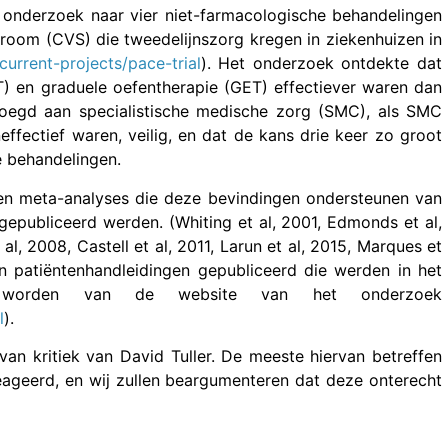
onderzoek naar vier niet-farmacologische behandelingen
room (CVS) die tweedelijnszorg kregen in ziekenhuizen in
urrent-projects/pace-trial
). Het onderzoek ontdekte dat
) en graduele oefentherapie (GET) effectiever waren dan
oegd aan specialistische medische zorg (SMC), als SMC
fectief waren, veilig, en dat de kans drie keer zo groot
e behandelingen.
 en meta-analyses die deze bevindingen ondersteunen van
gepubliceerd werden. (Whiting et al, 2001, Edmonds et al,
al, 2008, Castell et al, 2011, Larun et al, 2015, Marques et
 en patiëntenhandleidingen gepubliceerd die werden in het
n worden van de website van het onderzoek
l
).
 van kritiek van David Tuller. De meeste hiervan betreffen
eageerd, en wij zullen beargumenteren dat deze onterecht