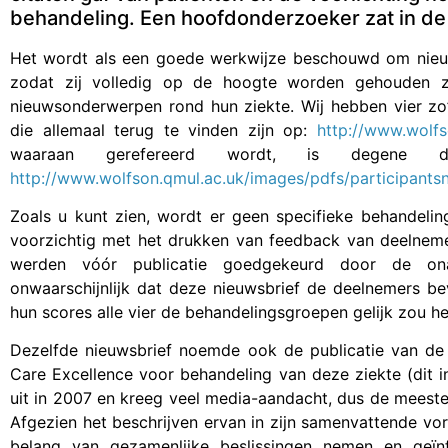
behandeling. Een hoofdonderzoeker zat in de 
Het wordt als een goede werkwijze beschouwd om nieuw
zodat zij volledig op de hoogte worden gehouden 
nieuwsonderwerpen rond hun ziekte. Wij hebben vier zo
die allemaal terug te vinden zijn op:
http://www.wolfs
waaraan gerefereerd wordt, is degene
http://www.wolfson.qmul.ac.uk/images/pdfs/participantsn
Zoals u kunt zien, wordt er geen specifieke behandeli
voorzichtig met het drukken van feedback van deelnemer
werden vóór publicatie goedgekeurd door de onafh
onwaarschijnlijk dat deze nieuwsbrief de deelnemers 
hun scores alle vier de behandelingsgroepen gelijk zou h
Dezelfde nieuwsbrief noemde ook de publicatie van de ri
Care Excellence voor behandeling van deze ziekte (dit in
uit in 2007 en kreeg veel media-aandacht, dus de meeste
Afgezien het beschrijven ervan in zijn samenvattende v
belang van gezamenlijke beslissingen nemen en geï