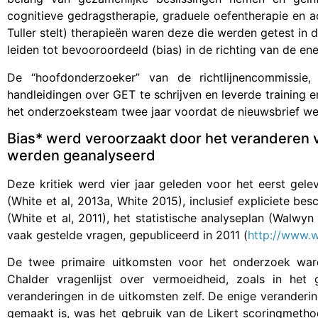
cognitieve gedragstherapie, graduele oefentherapie en a
Tuller stelt) therapieën waren deze die werden getest in d
leiden tot bevooroordeeld (bias) in de richting van de en
De “hoofdonderzoeker” van de richtlijnencommissi
handleidingen over GET te schrijven en leverde training e
het onderzoeksteam twee jaar voordat de nieuwsbrief wer
Bias* werd veroorzaakt door het veranderen v
werden geanalyseerd
Deze kritiek werd vier jaar geleden voor het eerst gele
(White et al, 2013a, White 2015), inclusief expliciete bes
(White et al, 2011), het statistische analyseplan (Walwy
vaak gestelde vragen, gepubliceerd in 2011 (
http://www.w
De twee primaire uitkomsten voor het onderzoek war
Chalder vragenlijst over vermoeidheid, zoals in het
veranderingen in de uitkomsten zelf. De enige veranderin
gemaakt is, was het gebruik van de Likert scoringmethod