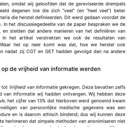
iabelen, omdat wij geloofden dat de gereviseerde drempels
eld degenen toe die zich “veel” (en “heel veel”) beter
iteria die herstel definieerden. Dit werd gedaan
voordat
de
). In het discussiegedeelte van de paper bespraken we de
, en stelden dat andere manieren van het definiëren van
 In het artikel verstrekten we ook de resultaten van
el. Waar het op neer komt was dat, hoe we herstel ook
waren nadat zij CGT en GET hadden gevolgd dan na andere
p de vrijheid van informatie werden
 tot
Vrijheid van Informatie
gekregen. Deze bevatten zelfs
d van Informatie wij hadden ontvangen. Wij hebben deze
 (vb. het cijfer van 13% dat hierboven werd genoemd kwam
eveiligen van persoonlijke medische gegevens was een
dure en is daarom ethisch bindend; dus wij kunnen deze
m te herinneren dat simpele methoden van anonimiseren niet