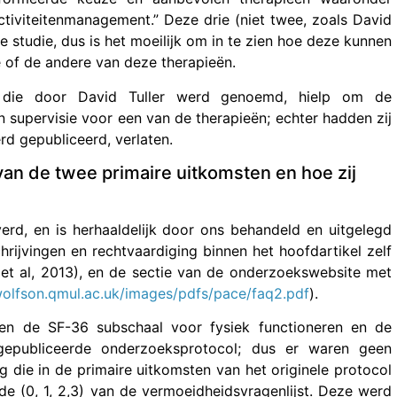
ctiviteitenmanagement.” Deze drie (niet twee, zoals David
e studie, dus is het moeilijk om in te zien hoe deze kunnen
e of de andere van deze therapieën.
e, die door David Tuller werd genoemd, hielp om de
n supervisie voor een van de therapieën; echter hadden zij
d gepubliceerd, verlaten.
an de twee primaire uitkomsten en hoe zij
verd, en is herhaaldelijk door ons behandeld en uitgelegd
chrijvingen en rechtvaardiging binnen het hoofdartikel zelf
n et al, 2013), en de sectie van de onderzoekswebsite met
olfson.qmul.ac.uk/images/pdfs/pace/faq2.pdf
).
en de SF-36 subschaal voor fysiek functioneren en de
 gepubliceerde onderzoeksprotocol; dus er waren geen
g die in de primaire uitkomsten van het originele protocol
e (0, 1, 2,3) van de vermoeidheidsvragenlijst. Deze werd