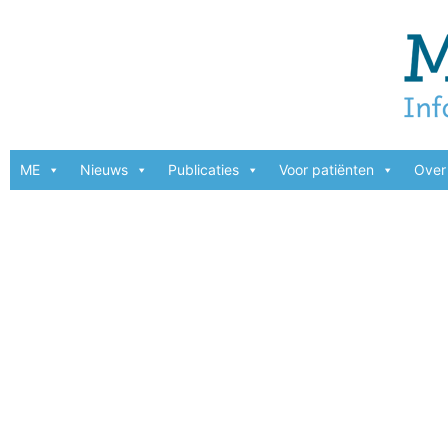
ME
Nieuws
Publicaties
Voor patiënten
Over 