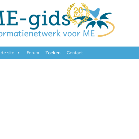
de site
Forum
Zoeken
Contact