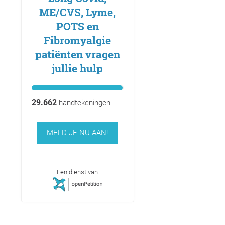
ME/CVS, Lyme,
POTS en
Fibromyalgie
patiënten vragen
jullie hulp
29.662
handtekeningen
MELD JE NU AAN!
Een dienst van