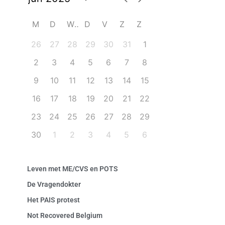
M
D
W
D
V
Z
Z
26
27
28
29
30
31
1
2
3
4
5
6
7
8
9
10
11
12
13
14
15
16
17
18
19
20
21
22
23
24
25
26
27
28
29
30
1
2
3
4
5
6
Leven met ME/CVS en POTS
De Vragendokter
Het PAIS protest
Not Recovered Belgium