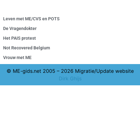
Leven met ME/CVS en POTS
De Vragendokter
Het PAIS protest
Not Recovered Belgium
Vrouw met ME
© ME-gids.net 2005 – 2026 Migratie/Update website
Dirk Ghijs