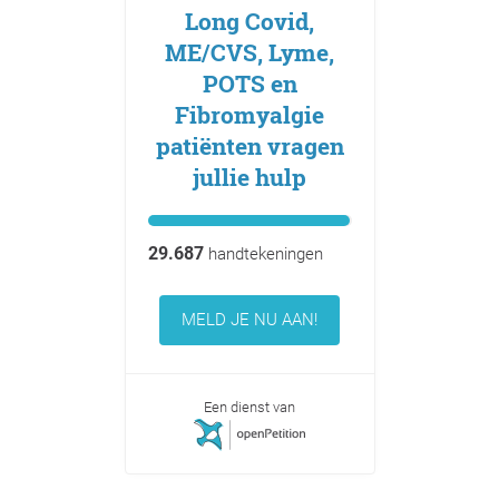
Long Covid,
ME/CVS, Lyme,
POTS en
Fibromyalgie
patiënten vragen
jullie hulp
29.687
handtekeningen
MELD JE NU AAN!
Een dienst van