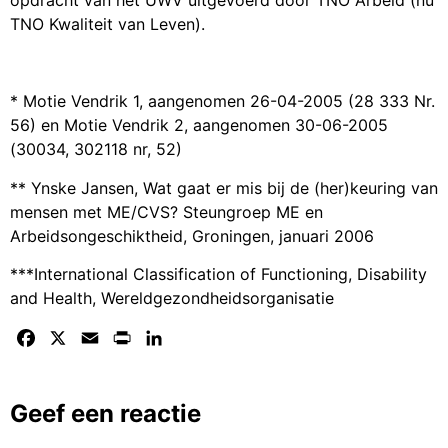
opdracht van het UWV uitgevoerd door TNO Arbeid (nu
TNO Kwaliteit van Leven).
* Motie Vendrik 1, aangenomen 26-04-2005 (28 333 Nr.
56) en Motie Vendrik 2, aangenomen 30-06-2005
(30034, 302118 nr, 52)
** Ynske Jansen, Wat gaat er mis bij de (her)keuring van
mensen met ME/CVS? Steungroep ME en
Arbeidsongeschiktheid, Groningen, januari 2006
***International Classification of Functioning, Disability
and Health, Wereldgezondheidsorganisatie
Facebook
X
Email
Print
LinkedIn
Geef een reactie