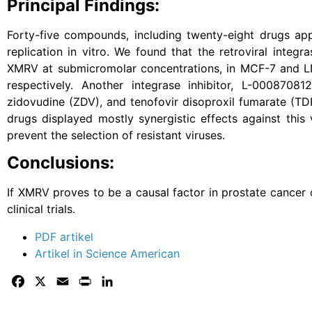
Principal Findings:
Forty-five compounds, including twenty-eight drugs a
replication in vitro. We found that the retroviral integra
XMRV at submicromolar concentrations, in MCF-7 and LNC
respectively. Another integrase inhibitor, L-00087081
zidovudine (ZDV), and tenofovir disoproxil fumarate (TD
drugs displayed mostly synergistic effects against this
prevent the selection of resistant viruses.
Conclusions:
If XMRV proves to be a causal factor in prostate cancer 
clinical trials.
PDF artikel
Artikel in Science American
Facebook
X
Email
Print
LinkedIn