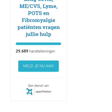
ME/CVS, Lyme,
POTS en
Fibromyalgie
patiënten vragen
jullie hulp
29.689
handtekeningen
MELD JE NU AAN!
Een dienst van