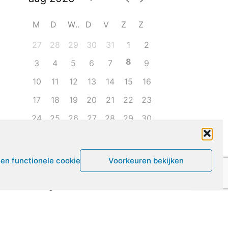
M
D
W
D
V
Z
Z
27
28
29
30
31
1
2
8
3
4
5
6
7
9
10
11
12
13
14
15
16
17
18
19
20
21
22
23
24
25
26
27
28
29
30
31
1
2
3
4
5
6
een functionele cookies
Voorkeuren bekijken
Leven met ME/CVS en POTS
De Vragendokter
Het PAIS protest
Not Recovered Belgium