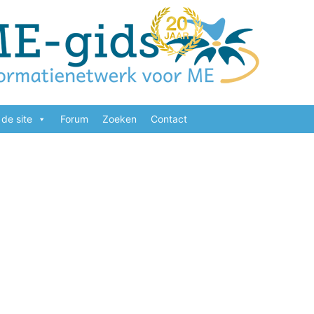
de site
Forum
Zoeken
Contact