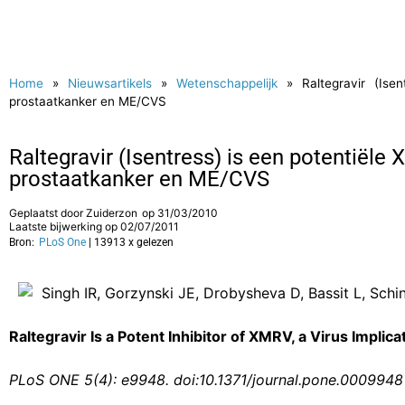
Home
»
Nieuwsartikels
»
Wetenschappelijk
»
Raltegravir (Ise
prostaatkanker en ME/CVS
Raltegravir (Isentress) is een potentiële
prostaatkanker en ME/CVS
Geplaatst door
Zuiderzon
op
31/03/2010
Laatste bijwerking op 02/07/2011
Bron:
PLoS One
| 13913 x gelezen
Singh IR, Gorzynski JE, Drobysheva D, Bassit L, Schi
Raltegravir Is a Potent Inhibitor of XMRV, a Virus Impl
PLoS ONE 5(4): e9948. doi:10.1371/journal.pone.0009948