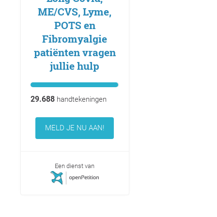
ME/CVS, Lyme,
POTS en
Fibromyalgie
patiënten vragen
jullie hulp
29.688
handtekeningen
MELD JE NU AAN!
Een dienst van