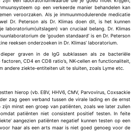
 zijn een laboratoriumwaarde die je goed moet krijgen;
immuunsysteem op een verkeerde manier behandelen kan
emen veroorzaken. Als je immuunmodulerende medicatie
wel Dr. Peterson als Dr. Klimas doen dit, is het kunnen
e laboratorium(uitslagen) van cruciaal belang. Dr. Klimas
muunlaboratorium de ‘gouden standaard’ is en Dr. Peterson
okine reeksen onderzoeken in Dr. Klimas’ laboratorium.
 dieper graven in de IgG subklassen als ze bacteriële
e factoren, CD4 en CD8 ratio’s, NK-cellen en functionaliteit,
m andere ziekte-entiteiten uit te sluiten, zoals Lyme etc.
estten hierop (vb. EBV, HHV6, CMV, Parvovirus, Coxsackie
nder zag geen verband tussen de virale lading en de ernst
 zijn minst een groep van patiënten, zoals we later zullen
at patiënten niet consistent positief testen. In feite
ekte’ aangezien patiënten negatief kunnen testen op een
 voor haar als een arts maar is niet goed genoeg voor de