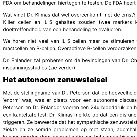
FDA om behandelingen hiertegen te testen. De FDA heeft ee
Wat vindt Dr. Klimas dat wel overeenkomt met de ernst? D
Killer cellen en IL-5 gehaltes zouden twee marker
doeltreffendheid van een behandeling te evalueren.
We horen niet veel van IL-5 cellen maar ze stimuleren 
mastcellen en B-cellen. Overactieve B-cellen veroorzake
Dr. Enlander zal proberen om de bevindingen van Dr. Chia
inspanningsstudies (zie verder).
Het autonoom zenuwstelsel
Met de stellingname van Dr. Peterson dat de hoeveelheid
‘enorm’ was, was er plaats voor een autonome discussie
Peterson en Dr. Enlander voeren een 24u bloeddruk en ha
een kanteltafeltest. Dr. Klimas merkte op dat een disfunc
triggeren. Ze beweerde dat het sympathische zenuwstelst
ziekte en ze somde problemen op met staan, ademhalin
kunnen worden door overactivatie van het sympathische 