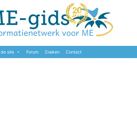
de site
Forum
Zoeken
Contact