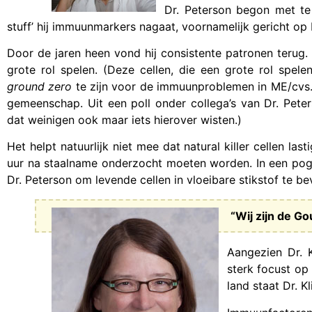
Dr. Peterson begon met te
stuff’ hij immuunmarkers nagaat, voornamelijk gericht op N
Door de jaren heen vond hij consistente patronen terug. V
grote rol spelen. (Deze cellen, die een grote rol spel
ground zero
te zijn voor de immuunproblemen in ME/cvs. 
gemeenschap. Uit een poll onder collega’s van Dr. Peter
dat weinigen ook maar iets hierover wisten.)
Het helpt natuurlijk niet mee dat natural killer cellen la
uur na staalname onderzocht moeten worden. In een pogi
Dr. Peterson om levende cellen in vloeibare stikstof te be
“Wij zijn de G
Aangezien Dr. K
sterk focust op
land staat Dr. 