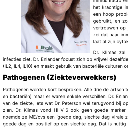
Immuunfactoren
het krachtige 
een hoop probl
gebruikt, en zo
vertrouwen op j
zei dat haar im
laat al zijn cyt
Dr. Klimas zal
infecties ziet. Dr. Enlander focust zich op vrijwel dezelfd
(IL2, IL4, IL10) en maakt gebruik van bacteriële culturen o
Pathogenen (Ziekteverwekkers)
Pathogenen werden kort besproken. Alle drie de artsen t
en bacteriën) maar er waren enkele verschillen. Dr. Enla
van de ziekte, iets wat Dr. Peterson wel terugvond bij op
zien. Dr. Klimas vond HHV-6 ook geen goede marker omd
noemde ze ME/cvs een ‘goede dag, slechte dag virale zi
goede dag en positief op een slechte dag. Dat is nuttig