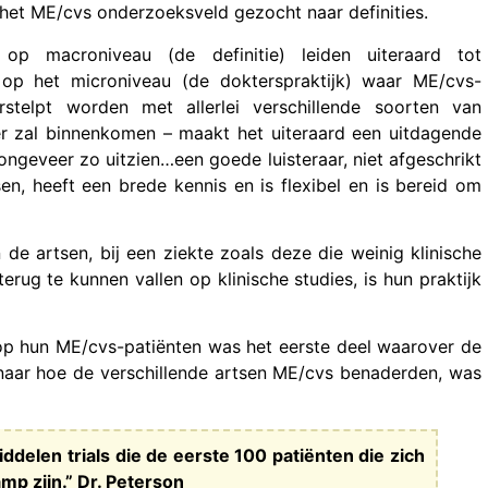
 het ME/cvs onderzoeksveld gezocht naar definities.
op macroniveau (de definitie) leiden uiteraard tot
op het microniveau (de dokterspraktijk) waar ME/cvs-
rstelpt worden met allerlei verschillende soorten van
er zal binnenkomen – maakt het uiteraard een uitdagende
ongeveer zo uitzien…een goede luisteraar, niet afgeschrikt
n, heeft een brede kennis en is flexibel en is bereid om
e artsen, bij een ziekte zoals deze die weinig klinische
erug te kunnen vallen op klinische studies, is hun praktijk
 op hun ME/cvs-patiënten was het eerste deel waarover de
naar hoe de verschillende artsen ME/cvs benaderden, was
delen trials die de eerste 100 patiënten die zich
mp zijn.” Dr. Peterson