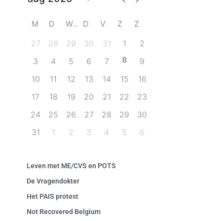
M
D
W
D
V
Z
Z
27
28
29
30
31
1
2
8
3
4
5
6
7
9
10
11
12
13
14
15
16
17
18
19
20
21
22
23
24
25
26
27
28
29
30
31
1
2
3
4
5
6
Leven met ME/CVS en POTS
De Vragendokter
Het PAIS protest
Not Recovered Belgium