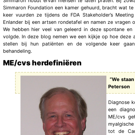
Simmaron houdt ervan mensen te laten praten. Bij zowa
Simmaron Foundation een kamer gehuurd, bracht wat te et
keer vuurden ze tijdens de FDA Stakeholder’s Meeting 
Enlander bij een artsen rondetafel en namen ze vragen o
We hebben hier veel van geleerd in deze spontane en 
volgde. In deze blog nemen we een kijkje op hoe deze 
stellen bij hun patiënten en de volgende keer gaa
behandeling.
ME/cvs herdefiniëren
“We staan 
Peterson
Diagnose ko
een diagno
ME/cvs geh
myalgische
tot de Can