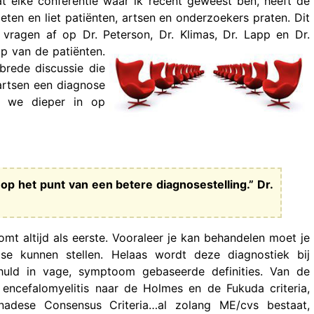
t elke conferentie waar ik recent geweest ben, heeft de
en en liet patiënten, artsen en onderzoekers praten. Dit
vragen af op Dr. Peterson, Dr. Klimas, Dr. Lapp en Dr.
p van de patiënten.
brede discussie die
artsen een diagnose
n we dieper in op
op het punt van een betere diagnosestelling.” Dr.
mt altijd als eerste. Vooraleer je kan behandelen moet je
se kunnen stellen. Helaas wordt deze diagnostiek bij
uld in vage, symptoom gebaseerde definities. Van de
 encefalomyelitis naar de Holmes en de Fukuda criteria,
adese Consensus Criteria…al zolang ME/cvs bestaat,