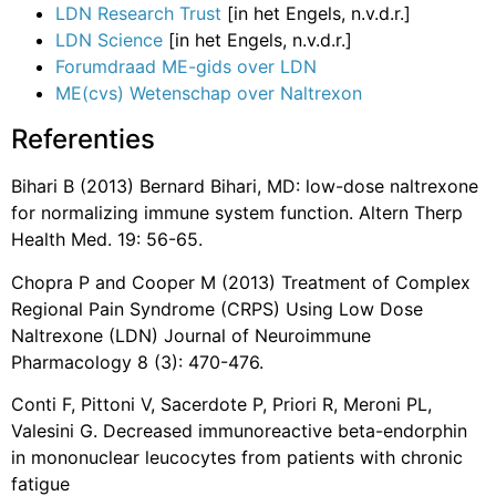
LDN Research Trust
[in het Engels, n.v.d.r.]
LDN Science
[in het Engels, n.v.d.r.]
Forumdraad ME-gids over LDN
ME(cvs) Wetenschap over Naltrexon
Referenties
Bihari B (2013) Bernard Bihari, MD: low-dose naltrexone
for normalizing immune system function. Altern Therp
Health Med. 19: 56-65.
Chopra P and Cooper M (2013) Treatment of Complex
Regional Pain Syndrome (CRPS) Using Low Dose
Naltrexone (LDN) Journal of Neuroimmune
Pharmacology 8 (3): 470-476.
Conti F, Pittoni V, Sacerdote P, Priori R, Meroni PL,
Valesini G. Decreased immunoreactive beta-endorphin
in mononuclear leucocytes from patients with chronic
fatigue