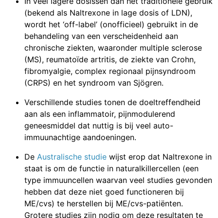
In veel lagere dosissen dan het traditionele gebruik
(bekend als Naltrexone in lage dosis of LDN),
wordt het ‘off-label’ (onofficieel) gebruikt in de
behandeling van een verscheidenheid aan
chronische ziekten, waaronder multiple sclerose
(MS), reumatoïde artritis, de ziekte van Crohn,
fibromyalgie, complex regionaal pijnsyndroom
(CRPS) en het syndroom van Sjögren.
Verschillende studies tonen de doeltreffendheid
aan als een inflammatoir, pijn­modulerend
geneesmiddel dat nuttig is bij veel auto-
immuunachtige aandoeningen.
De
Australische studie
wijst erop dat Naltrexone in
staat is om de functie in naturalkillercellen (een
type immuuncellen waarvan veel studies gevonden
hebben dat deze niet goed functioneren bij
ME/cvs) te herstellen bij ME/cvs-patiënten.
Grotere studies zijn nodig om deze resultaten te