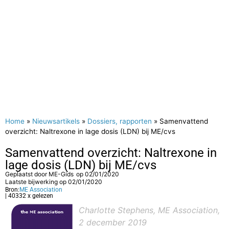
Home
»
Nieuwsartikels
»
Dossiers, rapporten
»
Samenvattend
overzicht: Naltrexone in lage dosis (LDN) bij ME/cvs
Samenvattend overzicht: Naltrexone in
lage dosis (LDN) bij ME/cvs
Geplaatst door
ME-Gids
op
02/01/2020
Laatste bijwerking op 02/01/2020
Bron:
ME Association
| 40332 x gelezen
Charlotte Stephens, ME Association,
2 december 2019