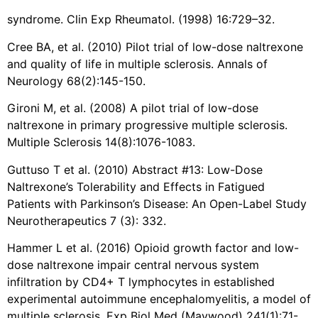
syndrome. Clin Exp Rheumatol. (1998) 16:729–32.
Cree BA, et al. (2010) Pilot trial of low-dose naltrexone
and quality of life in multiple sclerosis. Annals of
Neurology 68(2):145-150.
Gironi M, et al. (2008) A pilot trial of low-dose
naltrexone in primary progressive multiple sclerosis.
Multiple Sclerosis 14(8):1076-1083.
Guttuso T et al. (2010) Abstract #13: Low-Dose
Naltrexone’s Tolerability and Effects in Fatigued
Patients with Parkinson’s Disease: An Open-Label Study
Neurotherapeutics 7 (3): 332.
Hammer L et al. (2016) Opioid growth factor and low-
dose naltrexone impair central nervous system
infiltration by CD4+ T lymphocytes in established
experimental autoimmune encephalomyelitis, a model of
multiple sclerosis. Exp Biol Med (Maywood) 241(1):71-