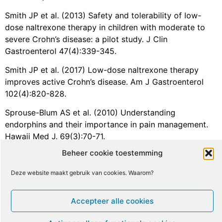
Smith JP et al. (2013) Safety and tolerability of low-
dose naltrexone therapy in children with moderate to
severe Crohn’s disease: a pilot study. J Clin
Gastroenterol 47(4):339-345.
Smith JP et al. (2017) Low-dose naltrexone therapy
improves active Crohn’s disease. Am J Gastroenterol
102(4):820-828.
Sprouse-Blum AS et al. (2010) Understanding
endorphins and their importance in pain management.
Hawaii Med J. 69(3):70-71.
Beheer cookie toestemming
Toljan K et al. (2018) Low-Dose Naltrexone (LDN)-
Review of Therapeutic Utilization. Medical Science 6
Deze website maakt gebruik van cookies. Waarom?
(4).
Weinstock LB et al. (2016) Identification and Treatment
Accepteer alle cookies
of New Inflammatory Triggers for Complex Regional