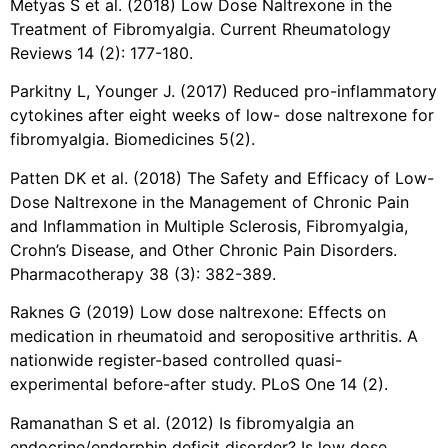
Metyas S et al. (2018) Low Dose Naltrexone in the
Treatment of Fibromyalgia. Current Rheumatology
Reviews 14 (2): 177-180.
Parkitny L, Younger J. (2017) Reduced pro-inflammatory
cytokines after eight weeks of low- dose naltrexone for
fibromyalgia. Biomedicines 5(2).
Patten DK et al. (2018) The Safety and Efficacy of Low-
Dose Naltrexone in the Management of Chronic Pain
and Inflammation in Multiple Sclerosis, Fibromyalgia,
Crohn’s Disease, and Other Chronic Pain Disorders.
Pharmacotherapy 38 (3): 382-389.
Raknes G (2019) Low dose naltrexone: Effects on
medication in rheumatoid and seropositive arthritis. A
nationwide register-based controlled quasi-
experimental before-after study. PLoS One 14 (2).
Ramanathan S et al. (2012) Is fibromyalgia an
endocrine/endorphin deficit disorder? Is low dose