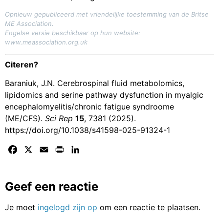
Opnieuw gepubliceerd met vriendelijke toestemming van de Britse
ME Association.
Engelse versie beschikbaar op hun website:
www.meassociation.org.uk
Citeren?
Baraniuk, J.N. Cerebrospinal fluid metabolomics,
lipidomics and serine pathway dysfunction in myalgic
encephalomyelitis/chronic fatigue syndroome
(ME/CFS).
Sci Rep
15
, 7381 (2025).
https://doi.org/10.1038/s41598-025-91324-1
Facebook
X
Email
Print
LinkedIn
Geef een reactie
Je moet
ingelogd zijn op
om een reactie te plaatsen.