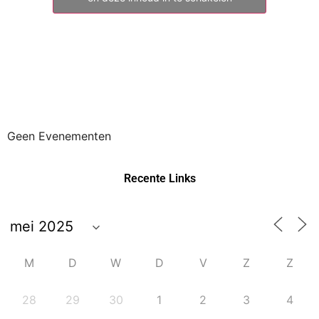
Geen Evenementen
Recente Links
M
D
W
D
V
Z
Z
28
29
30
1
2
3
4