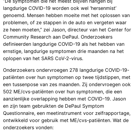
“De symptomen die het meest blijven hangen bij
langdurige COVID-19 worden ook wel ‘hersenmist’
genoemd. Mensen hebben moeite met het oplossen van
problemen, of ze stappen in de auto en vergeten waar
ze heen moeten,” zei Jason, directeur van het Center for
Community Research aan DePaul. Onderzoekers
definieerden langdurige COVID-19 als het hebben van
ernstige, langdurige symptomen drie maanden na het
oplopen van het SARS CoV-2-virus.
Onderzoekers ondervroegen 278 langdurige COVID-19-
patiënten over hun symptomen op twee tijdstippen, met
een tussenpose van zes maanden. Zij ondervroegen ook
502 ME/cvs-patiënten over hun symptomen, die een
aanzienlijke overlapping hebben met COVID-19. Jason
en zijn team gebruikten de DePaul Symptom
Questionnaire, een meetinstrument voor zelfrapportage,
ontwikkeld voor gebruik met ME/cvs-patiënten. Wat de
onderzoekers vonden: