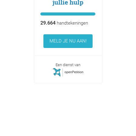
jullie hulp
29.664
handtekeningen
MELD JE NU AAN!
Een dienst van