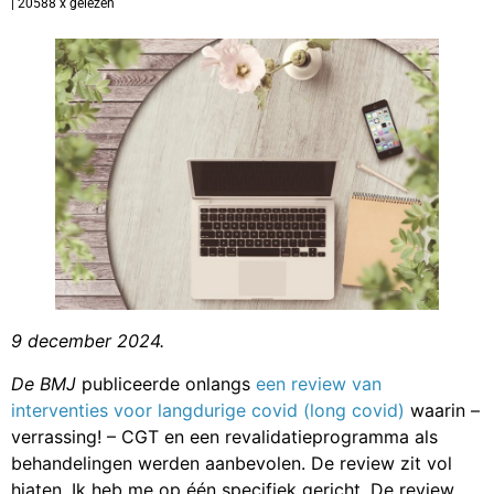
| 20588 x gelezen
9 december 2024.
De BMJ
publiceerde onlangs
een review van
interventies voor langdurige covid (long covid)
waarin –
verrassing! – CGT en een revalidatieprogramma als
behandelingen werden aanbevolen. De review zit vol
hiaten. Ik heb me op één specifiek gericht. De review