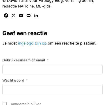
© David Tuller voor Virology Blog. Vertaling admin,
redactie NAHdine, ME-gids.
Facebook
X
Email
Print
LinkedIn
Geef een reactie
Je moet
ingelogd zijn op
om een reactie te plaatsen.
Gebruikersnaam of email
*
Wachtwoord
*
Aangemeld blijven