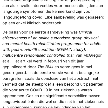
aan als zinvolle interventies voor mensen die lijden aan
langdurige symptomen die kenmerkend zijn voor
langdurige/long covid. Elke aanbeveling was gebaseerd
op een enkel klinisch onderzoek.
De basis voor de eerste aanbeveling was
Clinical
effectiveness of an online supervised group physical
and mental health rehabilitation programme for adults
with post-covid-19 condition (REGAIN study):
multicentre randomised controlled trial,
van McGregor
et al. Het artikel werd in februari van dit jaar
gepubliceerd door
The BMJ
en vervolgens in mei
gecorrigeerd. In de eerste versie werd in belangrijke
paragrafen, zoals de conclusie van het abstract, niet
vermeld dat de steekproef alleen bestond uit patiënten
die voor acute COVID-19 in het ziekenhuis waren
opgenomen. Gezien de significante verschillen tussen
longcovidpatiënten die wel en die niet in het ziekenhuis
zijn opgenomen, kunnen de bevindingen van het