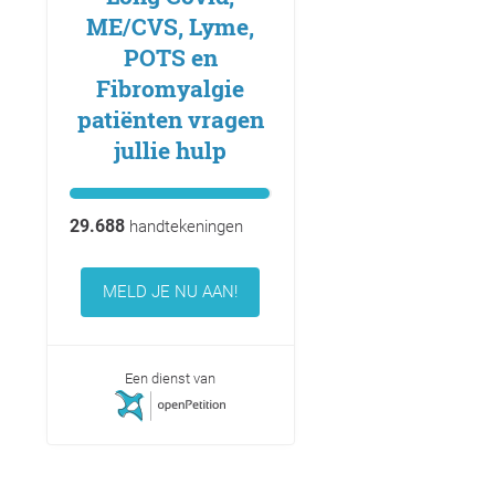
ME/CVS, Lyme,
POTS en
Fibromyalgie
patiënten vragen
jullie hulp
29.688
handtekeningen
MELD JE NU AAN!
Een dienst van