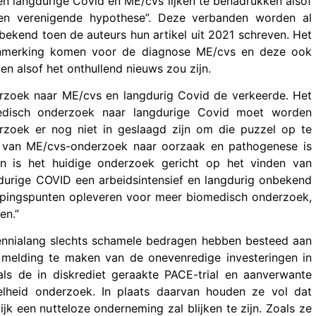
ssen langdurige Covid en ME/cvs lijken te benadrukken alsof
“een verenigende hypothese”. Deze verbanden worden al
ekend toen de auteurs hun artikel uit 2021 schreven. Het
aanmerking komen voor de diagnose ME/cvs en deze ook
zen alsof het onthullend nieuws zou zijn.
derzoek naar ME/cvs en langdurig Covid de verkeerde. Het
medisch onderzoek naar langdurige Covid moet worden
derzoek er nog niet in geslaagd zijn om die puzzel op te
rd van ME/cvs-onderzoek naar oorzaak en pathogenese is
an is het huidige onderzoek gericht op het vinden van
durige COVID een arbeidsintensief en langdurig onbekend
opingspunten opleveren voor meer biomedisch onderzoek,
en.”
ecennialang slechts schamele bedragen hebben besteed aan
melding te maken van de onevenredige investeringen in
ls de in diskrediet geraakte PACE-trial en aanverwante
eelheid onderzoek. In plaats daarvan houden ze vol dat
k een nutteloze onderneming zal blijken te zijn. Zoals ze