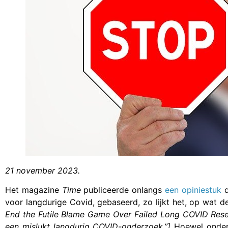
21 november 2023.
Het magazine
Time
publiceerde onlangs
een opiniestuk
d
voor langdurige Covid, gebaseerd, zo lijkt het, op wat d
End the Futile Blame Game Over Failed Long COVID Res
een mislukt langdurig COVID-onderzoek.”]
Hoewel onderz