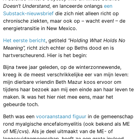
Doesn’t Understand,
en lanceerde onlangs
een
Substack-nieuwsbrief
die zich niet alleen richt op
chronische ziekten, maar ook op – wacht even! – de
energietransitie in New Mexico.
Het eerste bericht
, getiteld
“Holding What Holds No
Meaning”,
richt zich echter op Beths dood en is
hartverscheurend. Hier is het begin:
Bijna twee jaar geleden, op de winterzonnewende,
kreeg ik de meest verschrikkelijke eer van mijn leven:
mijn dierbare vriendin Beth Mazur koos ervoor om
tijdens haar bezoek aan mij een einde aan haar leven te
maken. Ik was het hier niet mee eens, maar het
gebeurde toch.
Beth was een
vooraanstaand figuur
in de gemeenschap
rond myalgische encefalomyelitis (ook bekend als ME
of ME/cvs). Als je deel uitmaakt van de ME- of
longcovidgemeenschap, heeft ze een grote invloed