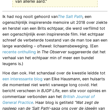
van allerlei aard.”
Ik had nog nooit gehoord van
The Salt Path
,
een
ogenschijnlijk inspirerende memoire uit 2018 over ziekte
en herstel van een Brits echtpaar, die werd verfilmd tot
een ogenschijnlijk even inspirerende film. Het echtpaar
schreef de verbeterde toestand van de man toe aan een
lange wandeling – oftewel: lichaamsbeweging. (Een
recente onthulling
in
The Observer
suggereerde dat het
verhaal van het echtpaar min of meer een bundel
leugens is.)
Hoe dan ook. Het schandaal over de kwestie leidde tot
een interessante blog
van Elke Hausmann, een huisarts
die momenteel niet werkt vanwege long covid. Het
bericht verscheen in
BJGP Life
, een site voor opinies en
commentaar verbonden aan het
British Journal of
General Practice
. Haar blog is getiteld
“Wat zegt de
nasleep van de ‘Salt Path’-saga ons over de ideeën van