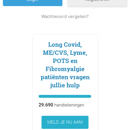
Wachtwoord vergeten?
Long Covid,
ME/CVS, Lyme,
POTS en
Fibromyalgie
patiënten vragen
jullie hulp
29.690
handtekeningen
MELD JE NU AAN!