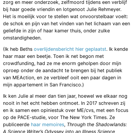
zorg en meer onderzoek, zelfmoord tijdens een verblijf
bij haar goede vriendin en lotgenoot Julie Rehmeyer.
Het is moeilijk voor te stellen wat onvoorstelbaar voelt:
de schok en pijn van het vinden van het lichaam van een
geliefde in zijn of haar kamer thuis, onder zulke
omstandigheden.
(Ik heb Beths
overlijdensbericht hier geplaatst
. Ik kende
haar maar een beetje. Toen ik net begon met
crowdfunding, had ze me enorm geholpen door mijn
oproep onder de aandacht te brengen bij het publiek
van MEAction, en ze verbleef ooit een paar dagen in
mijn appartement in San Francisco.)
Ik ken Julie al meer dan tien jaar, hoewel we elkaar nog
nooit in het echt hebben ontmoet. In 2017 schreven zij
en ik samen een opiniestuk over ME/cvs, met een focus
op de PACE-studie, voor The New York Times. Ze
publiceerde
haar memoires
,
Through the Shadowlands:
A Science Writer’s Odyssey into an Illness Science