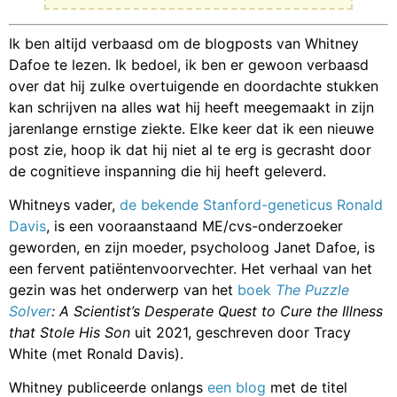
Ik ben altijd verbaasd om de blogposts van Whitney
Dafoe te lezen. Ik bedoel, ik ben er gewoon verbaasd
over dat hij zulke overtuigende en doordachte stukken
kan schrijven na alles wat hij heeft meegemaakt in zijn
jarenlange ernstige ziekte. Elke keer dat ik een nieuwe
post zie, hoop ik dat hij niet al te erg is gecrasht door
de cognitieve inspanning die hij heeft geleverd.
Whitneys vader,
de bekende Stanford-geneticus Ronald
Davis
, is een vooraanstaand ME/cvs-onderzoeker
geworden, en zijn moeder, psycholoog Janet Dafoe, is
een fervent patiëntenvoorvechter. Het verhaal van het
gezin was het onderwerp van het
boek
The Puzzle
Solver
: A Scientist’s Desperate Quest to Cure the Illness
that Stole His Son
uit 2021, geschreven door Tracy
White (met Ronald Davis).
Whitney publiceerde onlangs
een blog
met de titel