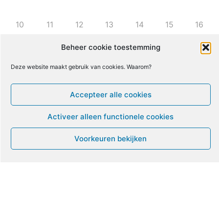
10
11
12
13
14
15
16
Beheer cookie toestemming
17
18
19
20
21
22
23
Deze website maakt gebruik van cookies. Waarom?
24
25
26
27
28
29
30
Accepteer alle cookies
31
1
2
3
4
5
6
Activeer alleen functionele cookies
Voorkeuren bekijken
Leven met ME/CVS en POTS
De Vragendokter
Het PAIS protest
Not Recovered Belgium
Vrouw met ME