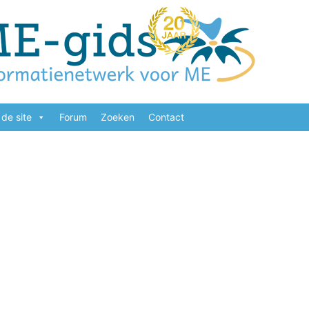
de site
Forum
Zoeken
Contact