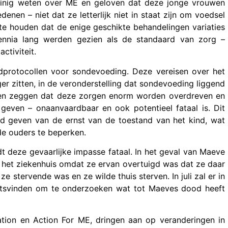
weinig weten over ME en geloven dat deze jonge vrouwen
nen – niet dat ze letterlijk niet in staat zijn om voedsel
l te houden dat de enige geschikte behandelingen variaties
ecennia lang werden gezien als de standaard van zorg –
ctiviteit.
rdprotocollen voor sondevoeding. Deze vereisen over het
r zitten, in de veronderstelling dat sondevoeding liggend
isten zeggen dat deze zorgen enorm worden overdreven en
geven – onaanvaardbaar en ook potentieel fataal is. Dit
uld geven van de ernst van de toestand van het kind, wat
de ouders te beperken.
dt deze gevaarlijke impasse fataal. In het geval van Maeve
ar het ziekenhuis omdat ze ervan overtuigd was dat ze daar
e stervende was en ze wilde thuis sterven. In juli zal er in
atsvinden om te onderzoeken wat tot Maeves dood heeft
ion en Action For ME, dringen aan op veranderingen in