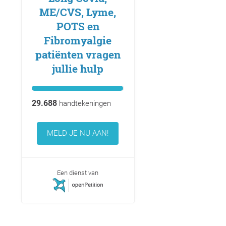
ME/CVS, Lyme,
POTS en
Fibromyalgie
patiënten vragen
jullie hulp
29.688
handtekeningen
MELD JE NU AAN!
Een dienst van