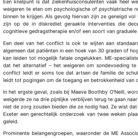
Een knelpunt is dat ziekenhuisconsulenten vaak heel 
weigeren te eten om psychologische of psychiatrische rede
binnen te krijgen. Als gevolg hiervan zijn ze geneigd vo
zijn op de in diskrediet geraakte interventies die d
cognitieve gedragstherapie en/of een soort van graduele a
Een deel van het conflict is ook te wijten aan standaa
algemeen dat patiënten in een hoek van 30 graden of hoge
kan leiden tot mogelijk fatale ongelukken. ME-special
dat het alternatief – het weigeren om sondevoeding te 
conflict leidt er soms toe dat artsen de familie de sch
leidt tot pogingen om de toegang en betrokkenheid van 
In het ergste geval, zoals bij Maeve Boothby O’Neill, wor
weigerde ze na drie pijnlijke verblijven terug te gaan na
niet de zorg zouden bieden die ze nodig had. Ze wist dat z
Exeter een gerechtelijk onderzoek van twee weken pla
geleid.
Prominente belangengroepen, waaronder de ME Associat