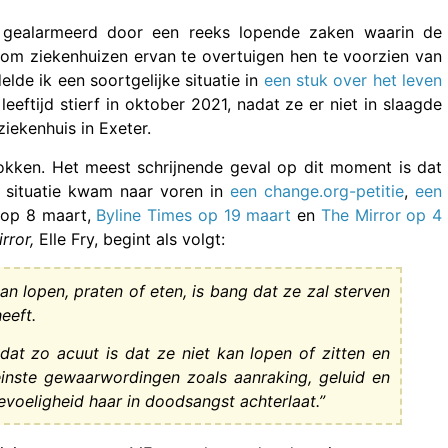
n gealarmeerd door een reeks lopende zaken waarin de
 om ziekenhuizen ervan te overtuigen hen te voorzien van
de ik een soortgelijke situatie in
een stuk over het leven
 leeftijd stierf in oktober 2021, nadat ze er niet in slaagde
ziekenhuis in Exeter.
kken. Het meest schrijnende geval op dit moment is dat
r situatie kwam naar voren in
een change.org-petitie
,
een
 op 8 maart,
Byline Times op 19 maart
en
The Mirror op 4
rror,
Elle Fry, begint als volgt:
an lopen, praten of eten, is bang dat ze zal sterven
eeft.
 dat zo acuut is dat ze niet kan lopen of zitten en
einste gewaarwordingen zoals aanraking, geluid en
gevoeligheid haar in doodsangst achterlaat.”