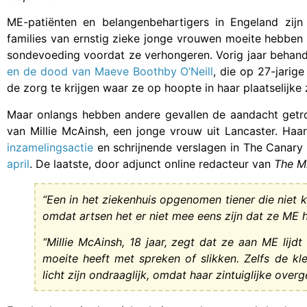
ME-patiënten en belangenbehartigers in Engeland zij
families van ernstig zieke jonge vrouwen moeite hebben
sondevoeding voordat ze verhongeren. Vorig jaar behandel
en de dood van Maeve Boothby O’Neill
, die op 27-jarige
de zorg te krijgen waar ze op hoopte in haar plaatselijke 
Maar onlangs hebben andere gevallen de aandacht getro
van Millie McAinsh, een jonge vrouw uit Lancaster. Haa
inzamelingsactie
en schrijnende verslagen in The Canary
april
. De laatste, door adjunct online redacteur van
The Mi
“Een in het ziekenhuis opgenomen tiener die niet k
omdat artsen het er niet mee eens zijn dat ze ME h
“Millie McAinsh, 18 jaar, zegt dat ze aan ME lijdt
moeite heeft met spreken of slikken. Zelfs de kl
licht zijn ondraaglijk, omdat haar zintuiglijke over