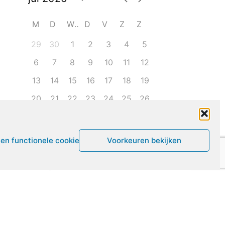
M
D
W
D
V
Z
Z
29
30
1
2
3
4
5
6
7
8
9
10
11
12
13
14
15
16
17
18
19
20
21
22
23
24
25
26
27
28
29
30
31
1
2
een functionele cookies
Voorkeuren bekijken
Leven met ME/CVS en POTS
De Vragendokter
Het PAIS protest
Not Recovered Belgium
Vrouw met ME