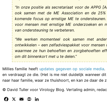
“In onze positie als secretariaat voor de APPG [
ook samen met de ME Association en de 25%
komende focus op ernstige ME te ondersteunen. 
voor mensen met ernstige ME onderzoeken en mo
van ondersteuning te verbeteren.
“We werken momenteel ook samen met andere 
ontwikkelen – een zelfadviespakket voor mensen
waarmee ze hun behoeften en zorgbehoeften effe
om dit binnenkort met u te delen.”
Millies familie heeft
updates gegeven op sociale media
.
en verdraagt ze die. (Het is me niet duidelijk wanneer dit
naar haar familie, waar ze thuishoort, en kan ze daar de z
© David Tuller voor Virology Blog. Vertaling admin, reda
Facebook
X
Email
Print
LinkedIn